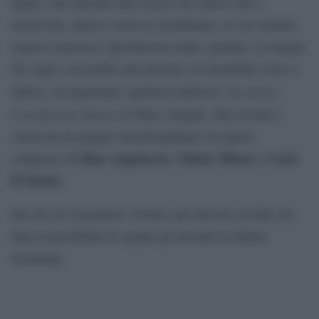
luglio, sarà allestita una mostra che unisce arte e
inclusività, aperta a tutta la cittadinanza, in cui saranno
esposte numerose riproduzioni tattili, parlanti e in lingua
dei segni, accessibili alle persone con disabilità visive e
La
uditive, di importanti capolavori pittorici, tra cui
Crocifissione bianca
di Marc Chagall. Tale mostra è
curata da un gruppo interdisciplinare di esperti,
Dino Angelaccio
Odette Mbuyi
Carlo
composto da
,
e
D’Aloisio
.
Sul sito di Consumers’ Forum sarà attivato un link che
darà la possibilità di seguite gli incontri in diretta
streaming.