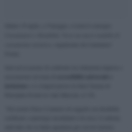
Sabato 19 luglio, a Viareggio, si terrà il convegno
Consumatori e Disabilità. Verso un nuovo modello di
consumismo inclusivo
, organizzato da Consumers’
Forum.
Sarà un’occasione di confronto tra istituzioni imprese e
accessibilità universale e
associazioni sul tema di
inclusione
e si svolgerà presso la Sala Cinema di
Principino Eventi in viale Marconi, n°130.
“Nel nostro Paese il numero di soggetti con disabilità
certificate o patologie invalidanti è di circa 12 milioni,
individui che in Italia spendono per servizi turistici