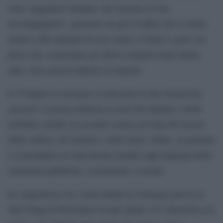
sono viaggiatori abituali, che insieme ai loro
accompagnatori generano un giro d’affari che si stima
monti a 400 miliardi di euro annui. L’Italia è, però, un
paese che, nonostante gli sforzi compiuti negli ultimi
anni, resta ancora indietro in materia.
Il 19 luglio il convegno si articolerà in due inclusivity
sessions: la prima dedicata ai temi del digitale e della
mobilità, mentre la seconda verterà sui temi del lavoro,
della cultura, del turismo e dello sport. Infine, la giornata
si concluderà con una tavola rotonda sugli impegni delle
istituzioni pubbliche, economiche e sociali.
In congruenza con i temi trattati al convegno presso la
Sala Vangi di Principino Eventi sabato 19 e domenica 20