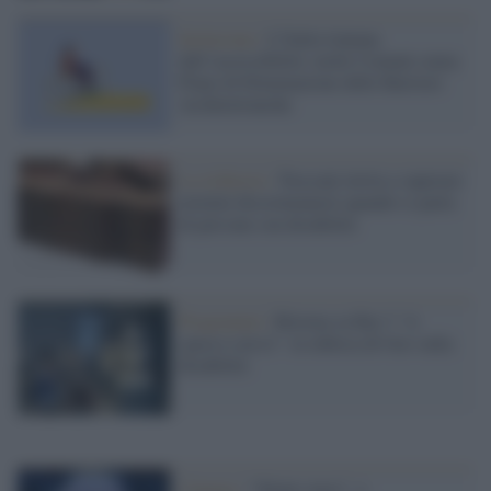
Inclusione /
L’Italia lontana
dall’accessibilità: molti Comuni senza
Piano di Eliminazione delle Barriere
Architettoniche
La richiesta /
Treccani invita a superare
termini discriminatori quando si parla
di persone con disabilità
Programmi /
Ritorna su Rai 3 "A
spasso con te": la rubrica di Geo sulla
disabilità
Cinema /
"Silent voice", o