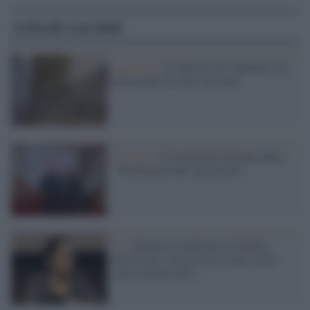
Articoli correlati
La novità /
La Basilica di Aquileia: un
patrimonio di tutti, per tutti
L'evento /
L'eccezionale unicum della
“Woodstock dell’inclusione”
Tv /
Eleonora Andreatta di Netflix:
inclusione e diversità al centro delle
serie italiane 2021