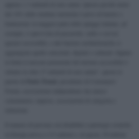
appena 1.3 miliardi di euro annui. Questo perchè meno
del 10% delle strutture turistiche è privo di barrire o
limitazioni: la maggior parte delle spiagge italiane, ad
esempio, è sprovvista di passerelle, sedie o servizi
igienici accessibili, e alle barriere architettoniche si
aggiungono quelle sensoriali, digitali e culturali. Eppure
in Italia il mercato potenziale del turismo accessibile è
stimato in oltre 27 miliardi di euro annui”, queste le
Furio Truzzi
parole di
, presidente di Consumers’
Forum, associazione indipendente che unisce
consumatori, imprese, associazioni di categoria e
istituzioni.
Il numero di persone con disabilità o patologie croniche
in Europa arriva a 133 milioni e, di questi, 50 milioni