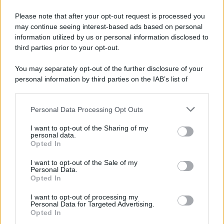
Tendenze /
Sale il numero degli acquisti online in Europa e
aumentano le vendite di articoli second hand
Please note that after your opt-out request is processed you
Circa il 20% riguarda l'abbigliamento. Sempre più successo per i
may continue seeing interest-based ads based on personal
information utilized by us or personal information disclosed to
capi di seconda mano e per l'abbigliamento sportivo. Ad attrarre i
third parties prior to your opt-out.
consumatori è anche il gorpcore, la tendenza ad abbinare
l'abbigliamento sportivo con quello di tutti i giorni.
You may separately opt-out of the further disclosure of your
personal information by third parties on the IAB’s list of
Il caso /
Trump ha quasi esaurito l'arsenale Usa, ma il
downstream participants.
tycoon smentisce
Personal Data Processing Opt Outs
This information may also be disclosed by us to third parties
on the IAB’s List of Downstream Participants that may further
I want to opt-out of the Sharing of my
disclose it to other third parties.
personal data.
La banca /
Caso Mps: i pm milanesi ora vogliono vederci
Opted In
Please note that this website/app uses one or more Google
chiaro sulle “chat” tra un dirigente del Mef e alcuni ministri
services and may gather and store information including but
I want to opt-out of the Sale of my
Personal Data.
not limited to your visit or usage behaviour. You may click to
Opted In
grant or deny consent to Google and its third-party tags to
use your data for below specified purposes in below Google
I want to opt-out of processing my
La data /
L'8 agosto, quando la memoria dovrebbe insegnarci
consent section.
Personal Data for Targeted Advertising.
qualcosa
Opted In