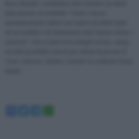
Rocco Berardo, coordinatore delle iniziative sui diritti
delle persone con disabilità “l’Italia è ancora
drammaticamente indietro nel rispetto dei diritti legati
all’accessibilità e all’eliminazione delle barriere fisiche e
sensoriali”. Non si tratta di un dettaglio tecnico, spiega,
ma della possibilità concreta per milioni di persone di
vivere, muoversi, studiare e lavorare in condizioni di pari
dignità.
Facebook
Twitter
Telegram
WhatsApp