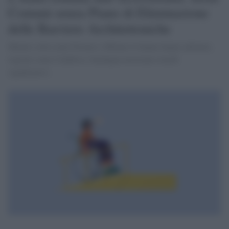
Comuni senza Piano di Eliminazione
delle Barriere Architettoniche
Mentre città come Firenze e Milano lo hanno hanno adottato,
regioni come Calabria e Sardegna mostrano ritardi
significativi.