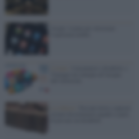
Google: il piano per velocizzare
l'esperienza mobile
L'evento /
Consumatori e disabilità: a
Viareggio un convegno all’insegna
dell’inclusione
La richiesta /
Treccani invita a superare
termini discriminatori quando si parla
di persone con disabilità