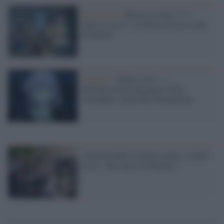
Programmi /
Ritorna su Rai 3 "A
spasso con te": la rubrica di Geo sulla
disabilità
Cinema /
"Silent voice", o
dell'universale linguaggio della
solitudine e della discriminazione
Attori disabili in prima serata: su Rai1
arriva "Ho amici in Paradiso"