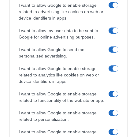
I want to allow Google to enable storage
related to advertising like cookies on web or
device identifiers in apps.
I want to allow my user data to be sent to
Google for online advertising purposes.
Syndication
Culture
I want to allow Google to send me
Salute
Globalist
personalized advertising.
Megachip
Globalscience
I want to allow Google to enable storage
related to analytics like cookies on web or
GiULia
Globalsport
device identifiers in apps.
Prima Pagina
I want to allow Google to enable storage
related to functionality of the website or app.
I want to allow Google to enable storage
Giornale dello
Facebook
related to personalization.
Spettacolo
Twitter
I want to allow Google to enable storage
Wondernet