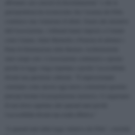
affrontato casi concreti di discriminazione” e che la
giurisprudenza ha riconosciuto che l’assenza dei Peba
costituisce una violazione di diritti. Grazie alle iniziative
dell’Associazione, i tribunali hanno imposto a Comuni
come Catania, Santa Marinella e Pomezia di adottare i
Piani di Eliminazione delle Barriere Architettoniche
entro tempi certi. L’Associazione continuerà a operare
perché la legge venga rispettata e perché l’accessibilità
diventi una questione culturale: “È impressionante
constatare come ancora oggi nuove costruzioni ignorino
principi basilari di progettazione inclusiva. Ci auguriamo
di non dover aspettare altri quarant’anni perché
l’accessibilità diventi una realtà effettiva.”
“A quarant’anni dalla legge istitutiva dei Peba”, conclude