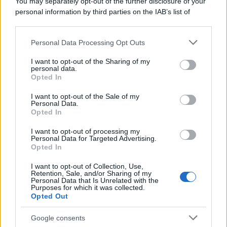
You may separately opt-out of the further disclosure of your
personal information by third parties on the IAB’s list of
Il caso /
Trump ha quasi esaurito l'arsenale Usa, ma il
downstream participants.
tycoon smentisce
Personal Data Processing Opt Outs
This information may also be disclosed by us to third parties
on the IAB’s List of Downstream Participants that may further
I want to opt-out of the Sharing of my
disclose it to other third parties.
personal data.
La banca /
Caso Mps: i pm milanesi ora vogliono vederci
Opted In
Please note that this website/app uses one or more Google
chiaro sulle “chat” tra un dirigente del Mef e alcuni ministri
services and may gather and store information including but
I want to opt-out of the Sale of my
Personal Data.
not limited to your visit or usage behaviour. You may click to
Opted In
grant or deny consent to Google and its third-party tags to
use your data for below specified purposes in below Google
I want to opt-out of processing my
La data /
L'8 agosto, quando la memoria dovrebbe insegnarci
consent section.
Personal Data for Targeted Advertising.
qualcosa
Opted In
I want to opt-out of Collection, Use,
Retention, Sale, and/or Sharing of my
Personal Data that Is Unrelated with the
Purposes for which it was collected.
Opted Out
Google consents