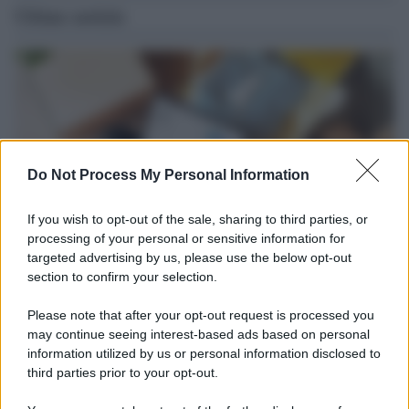
Ultime notizie
Do Not Process My Personal Information
If you wish to opt-out of the sale, sharing to third parties, or
processing of your personal or sensitive information for
targeted advertising by us, please use the below opt-out
section to confirm your selection.
Tendenze /
Sale il numero degli acquisti online in Europa e
aumentano le vendite di articoli second hand
Please note that after your opt-out request is processed you
Circa il 20% riguarda l'abbigliamento. Sempre più successo per i
may continue seeing interest-based ads based on personal
information utilized by us or personal information disclosed to
capi di seconda mano e per l'abbigliamento sportivo. Ad attrarre i
third parties prior to your opt-out.
consumatori è anche il gorpcore, la tendenza ad abbinare
l'abbigliamento sportivo con quello di tutti i giorni.