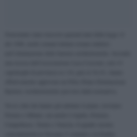
Nonostante siano trascorsi quarant’anni dalla legge 41
del 1986, molti comuni italiani restano indietro
nell’eliminazione delle barriere architettoniche. Secondo
una ricerca dell’Associazione Luca Coscioni, solo 43
capoluoghi di provincia su 118, pari al 36,4%, hanno
effettivamente approvato un Peba (Piano Eliminazione
Barriere Architettoniche) previsto dalla normativa.
Tra le città che hanno già adottato il piano, troviamo
Firenze e Milano, ma anche L’Aquila, Potenza,
Campobasso, Trento e Venezia. Il quadro mostra
concentrazioni in Toscana (7 comuni) e in Emilia-