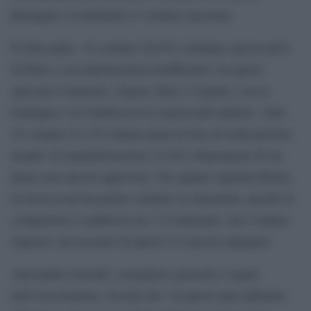
Romagna e Lombardia (5 comuni ciascuna).
D’altra parte, 34 comuni (28,8%) risultano ancora privi
di Peba o con informazioni insufficienti: tra questi
spiccano Catanzaro, Napoli, Bari e Cagliari, con la
Sardegna e la Calabria tra le regioni più indietro. Altri
25 comuni (21,2%) hanno piani in fase di realizzazione,
mentre 16 amministrazioni (13,6%) dispongono di un
piano non ancora approvato. Per quanto riguarda Roma,
la ricerca non ha potuto valutare la situazione, perché la
competenza è suddivisa tra i 15 municipi: solo 4 hanno
risposto, ma nessuno di questi si è ancora adeguato.
Alessandro Gerardi, consigliere generale e legale
dell’Associazione, ricorda che “in questi anni abbiamo