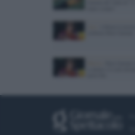
limitata del vinile di "A
mano a mano"
Arte /
A Roma la mostra
celebrare Rino Gaetano
Musica /
Rino Gaetano 
a cantare e il cielo diven
nuovo blu
Fa
Tw