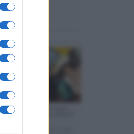
me notizie
enze /
Sale il numero degli acquisti
e in Europa e aumentano le vendite di
oli second hand
 il 20% riguarda l'abbigliamento. Sempre