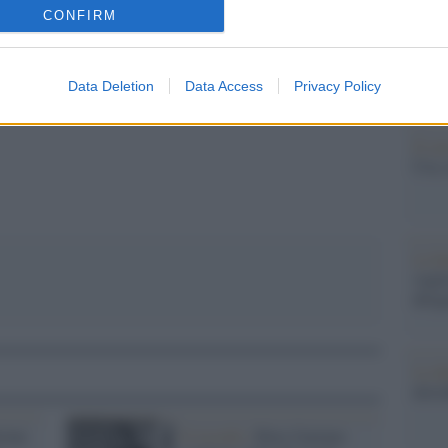
più s
CONFIRM
l'abbi
consu
abbin
Data Deletion
Data Access
Privacy Policy
tutti i
pp
Il ca
Usa, 
La b
vogli
dirig
La da
dovre
zione
Il ricordo /
Rino Gaetano