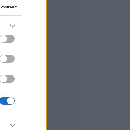
Downstream
er and store
to grant or
ed purposes