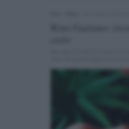
Home
>
Musica
>
Rino Gaetano: ricordo di un 
Rino Gaetano: ricor
cielo
Rino, dopo aver sfiorato il successo in vi
artisti, forse perché quando era in vita i