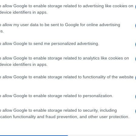
nfusione di inventiva e di sana follia liberatoria.
o allow Google to enable storage related to advertising like cookies on
incomprensibile e birichino, lo fa assomigliare
evice identifiers in apps.
n limite ma cerca il divertimento e la liberazione
o allow my user data to be sent to Google for online advertising
eriali verbali e musicali. Però alla fine – sempre
s.
Ulti
ca – il prodotto non cambia e i conti tornano, e
to allow Google to send me personalized advertising.
i dopo la sua morte, scoprendolo o
o allow Google to enable storage related to analytics like cookies on
Rino Gaetano un successo duraturo,
evice identifiers in apps.
nzone italiana ed anche del costume italiano.
o allow Google to enable storage related to functionality of the website
, citando alcuni dei suoi successi o prendendo a
empre più blu o Mio fratello è figlio unico
.
o allow Google to enable storage related to personalization.
il successo in vita, si è affermato postumo,
Tend
o allow Google to enable storage related to security, including
forse perché quando era in vita i tempi non erano
onlin
cation functionality and fraud prevention, and other user protection.
artic
ignifica che lui era più avanti del proprio
Circa
 tornato, oggi, a destare molto interesse.