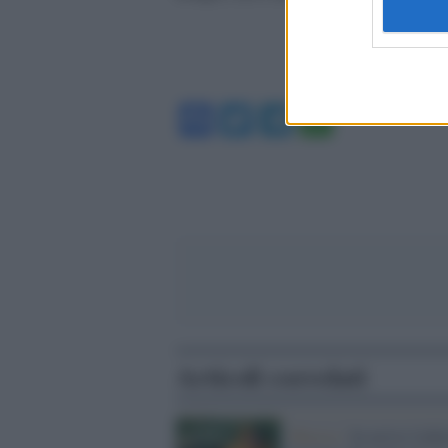
Facebook
Twitter
Telegram
WhatsA
Articoli correlati
Musica /
In arrivo l'edi