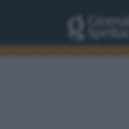
Trade
Radio
Games
Agis
Danza
Video
Cinema