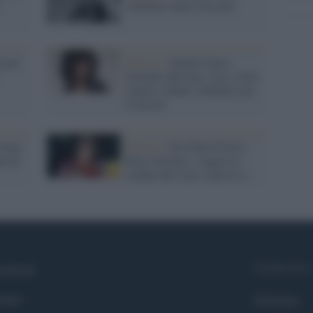
celebrato dalla Treccani
 per
Musica /
Targhe Tenco:
Samuele Bersani vince come
miglior album, Madame per
la novità
torna
Musica /
Dai Pink Floyd a
ta di
Rino Gaetano, viaggio ai
confini del rock e pop in tv
Syndication
cebook
itter
Globalist