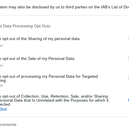
tion may also be disclosed by us to third parties on the IAB’s List of 
 that may further disclose it to other third parties.
 that this website/app uses one or more Google services and may gath
l Data Processing Opt Outs
including but not limited to your visit or usage behaviour. You may click 
 to Google and its third-party tags to use your data for below specifi
o opt-out of the Sharing of my personal data.
ogle consent section.
In
 più caro”, diceva il poeta greco Menandro. E
ino, deve essere stato molto caro al cielo se se
o opt-out of the Sale of my Personal Data.
el pieno della sua vita e della sua arte. Il
In
timo poiché Rino veniva da una città, Crotone,
to opt-out of processing my Personal Data for Targeted
ing.
ttamente legata alla presenza di Pitagora,
In
o opt-out of Collection, Use, Retention, Sale, and/or Sharing
ersonal Data that Is Unrelated with the Purposes for which it
ere ereditato dalla terra di Pitagora alcunché
lected.
Out
le sue canzoni i fattori non sono mai al loro
. Prevalgono piuttosto metafore e allegorie in
consents