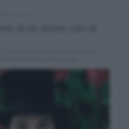
artista caro al cielo
do di un artista caro al
ta, si è affermato postumo, come è avvenuto per altri
 tempi non erano maturi per le sue proposte.