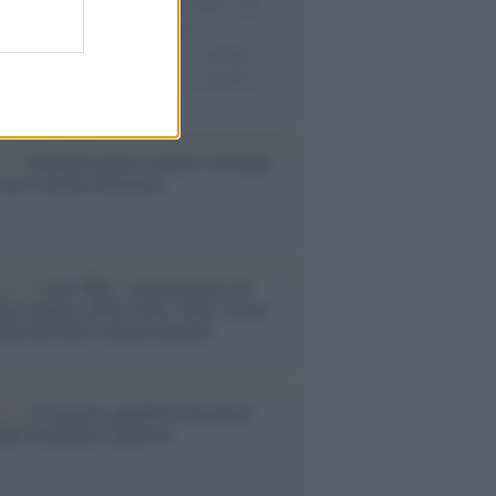
uccesso per i capi di seconda mano e per
gliamento sportivo. Ad attrarre i
matori è anche il gorpcore, la tendenza ad
are l'abbigliamento sportivo con quello di
 giorni.
so /
Trump ha quasi esaurito l'arsenale
ma il tycoon smentisce
anca /
Caso Mps: i pm milanesi ora
ono vederci chiaro sulle “chat” tra un
ente del Mef e alcuni ministri
ta /
L'8 agosto, quando la memoria
bbe insegnarci qualcosa