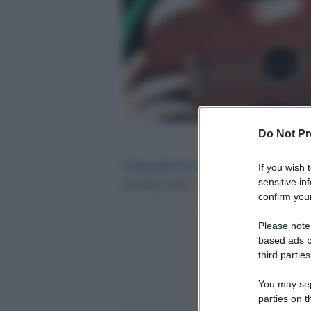
Do Not Pr
Giancarlo Governi
If you wish 
sensitive in
28 Ottobre 2020 - 14.58
confirm your
Please note
based ads b
third parties
You may sepa
parties on t