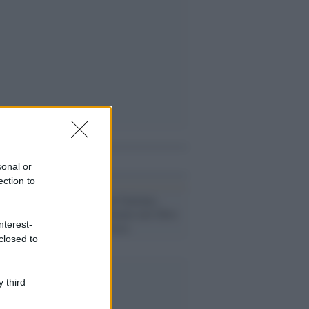
i anche
sonal or
ection to
Omaggi /
Rino Gaetano,
l'essenza dell'uomo nel libro
nterest-
di Matteo Persica
closed to
 third