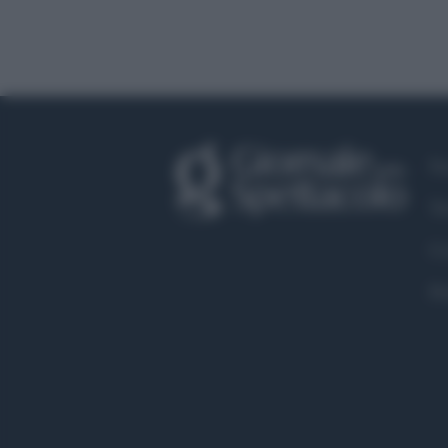
Fa
Tw
Co
Pr