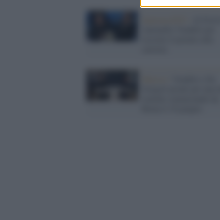
Sanremo2025 /
Al Festi
Antonello Venditti per
ricevere il premio alla
carriera
Musica /
Venditti e De
Gregori pronti per una 
tournée cominciando da
Roma il 18 giugno.