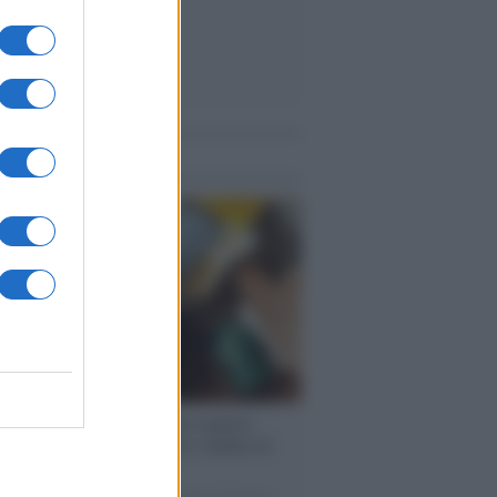
me notizie
enze /
Sale il numero degli acquisti
e in Europa e aumentano le vendite di
oli second hand