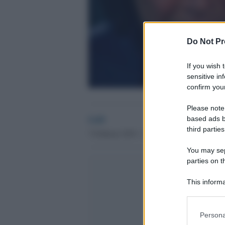
Do Not Pr
If you wish 
sensitive in
confirm your
Please note
GdS
based ads b
third parties
7 Febbraio 2019 - 21.39
You may sepa
parties on t
This informa
Participants
Please note
Persona
information 