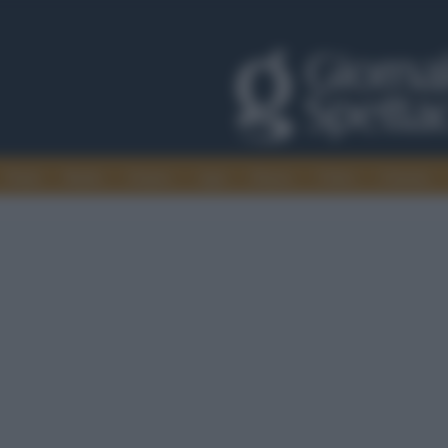
Trade
Radio
Games
Agis
Danza
Video
Cinema