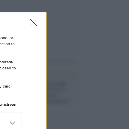
sonal or
ection to
nterest-
i anche
closed to
Parma /
Concerto troppo
 third
lungo, staccata la luce a
Venditti che accusa
l'assessore: "Vergognoso"
Downstream
er and store
to grant or