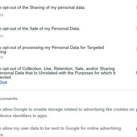
 to Google and its third-party tags to use your data for below specifi
o opt-out of the Sharing of my personal data.
ogle consent section.
In
o opt-out of the Sale of my Personal Data.
In
to opt-out of processing my Personal Data for Targeted
ma volta dal vivo, la sua mitologica ‘Sotto il
ing.
In
e l’Ariston che ha accolto con un lungo e
omano che ha cresciuto e fatto cantare
o opt-out of Collection, Use, Retention, Sale, and/or Sharing
ersonal Data that Is Unrelated with the Purposes for which it
lected.
o Venditti ha pubblicato una nuova versione del
Out
 dell’anniversario dell’uscita.
e da copione – è intervenuto per duettare con il
consents
o e uno bianco hanno suonato le note della
o allow Google to enable storage related to advertising like cookies on
evice identifiers in apps.
no dei più grandi successi di Venditti.
o allow my user data to be sent to Google for online advertising
s.