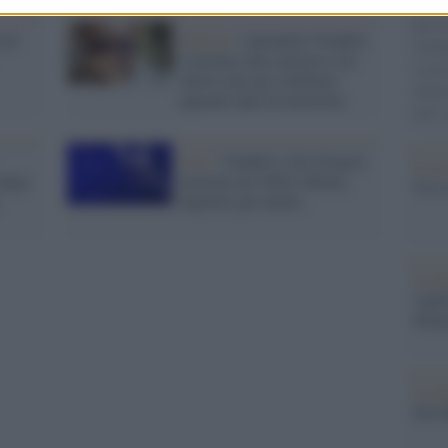
Circa
più s
val
Musica /
Antonello Venditti,
l'abbi
il premio alla carriera e un
consu
nuovo tour per celebrare
abbin
quarant’anni di emozioni
tutti i
Live /
Venditti e De Gregori
Il ca
lunga
insieme nel 2020 a Roma,
Usa, 
biglietti già online
La b
vogli
dirig
La da
dovre