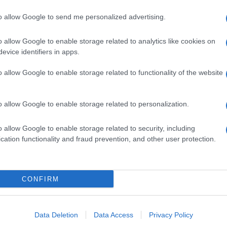
to allow Google to send me personalized advertising.
pp
o allow Google to enable storage related to analytics like cookies on
evice identifiers in apps.
Ulti
o allow Google to enable storage related to functionality of the website
o allow Google to enable storage related to personalization.
o allow Google to enable storage related to security, including
cation functionality and fraud prevention, and other user protection.
CONFIRM
Tend
 dei
Musica /
Antonello Venditti
onlin
itti
torna con il nuovo album
artic
ult
"DAJE!"
Data Deletion
Data Access
Privacy Policy