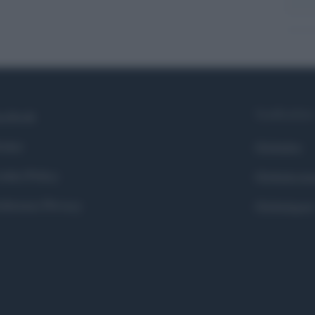
Syndication
cebook
itter
Globalist
okie Policy
Globalscie
eferenze Privacy
Globalsport