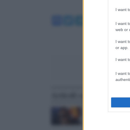
I want 
Facebook
Twitter
Telegram
WhatsA
I want t
web or d
I want t
or app.
I want t
I want t
authenti
Articoli correlati
Musica /
Sotto il Segno
Pesci, 40 anni dopo Vend
torna con il suo album c