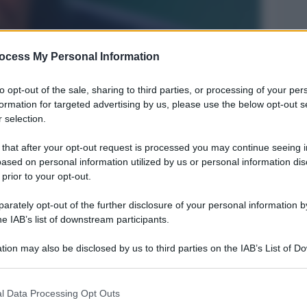
ocess My Personal Information
to opt-out of the sale, sharing to third parties, or processing of your per
formation for targeted advertising by us, please use the below opt-out s
 selection.
 that after your opt-out request is processed you may continue seeing i
Legg
ased on personal information utilized by us or personal information dis
 prior to your opt-out.
rately opt-out of the further disclosure of your personal information by
he IAB’s list of downstream participants.
tion may also be disclosed by us to third parties on the IAB’s List of 
 that may further disclose it to other third parties.
 that this website/app uses one or more Google services and may gath
l Data Processing Opt Outs
including but not limited to your visit or usage behaviour. You may click 