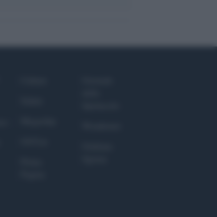
Culture
Giornale
dello
Salute
Spettacolo
Megachip
nce
Wondernet
GiULia
Giuliana
Sgrena
Prima
Pagina