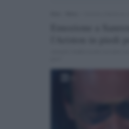
Home
>
Musica
>
Emozione a Sanremo per Anto
Emozione a Sanrem
l'Ariston in piedi p
Antonello Venditti accolto con calore sul 
pesci"