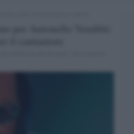
nello Venditti: l’Ariston in piedi per il cantautore
o per Antonello Venditti:
er il cantautore
palco dell'Ariston, dove ha cantato "sotto il segno dei