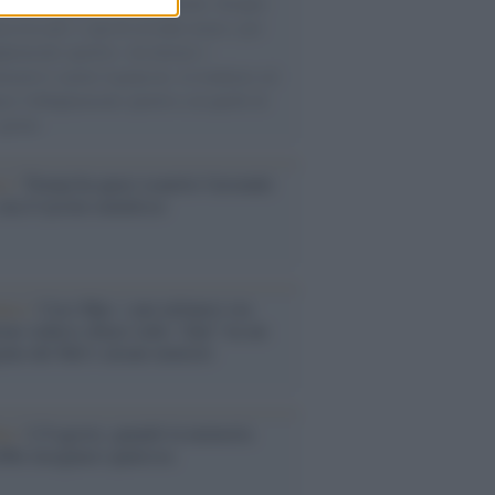
 il 20% riguarda l'abbigliamento. Sempre
uccesso per i capi di seconda mano e per
gliamento sportivo. Ad attrarre i
matori è anche il gorpcore, la tendenza ad
are l'abbigliamento sportivo con quello di
 giorni.
so /
Trump ha quasi esaurito l'arsenale
ma il tycoon smentisce
anca /
Caso Mps: i pm milanesi ora
ono vederci chiaro sulle “chat” tra un
ente del Mef e alcuni ministri
ta /
L'8 agosto, quando la memoria
bbe insegnarci qualcosa