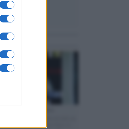
me notizie
cordo /
Le radici di Francesco
omenica di settembre con Guccini nella sua
a Pàvana, tra ricordi del premio Tenco, la