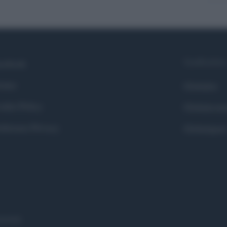
Syndication
cebook
itter
Globalist
okie Policy
Globalscie
eferenze Privacy
Globalsport
eserved.