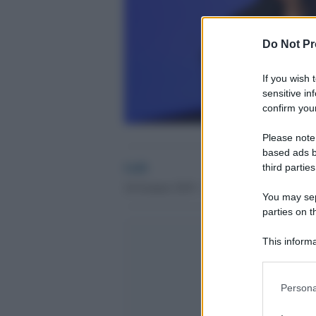
Do Not Pr
If you wish 
sensitive in
confirm your
Please note
based ads b
GdS
third parties
24 Gennaio 2019 - 22.10
You may sepa
parties on t
This informa
Participants
Please note
Persona
information 
deny consent