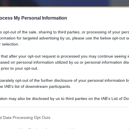
ocess My Personal Information
to opt-out of the sale, sharing to third parties, or processing of your per
formation for targeted advertising by us, please use the below opt-out s
 selection.
 that after your opt-out request is processed you may continue seeing i
ased on personal information utilized by us or personal information dis
Legg
 prior to your opt-out.
rately opt-out of the further disclosure of your personal information by
he IAB’s list of downstream participants.
tion may also be disclosed by us to third parties on the IAB’s List of 
 that may further disclose it to other third parties.
 that this website/app uses one or more Google services and may gath
l Data Processing Opt Outs
including but not limited to your visit or usage behaviour. You may click 
 to Google and its third-party tags to use your data for below specifi