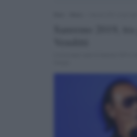
Home
>
Musica
>
Sanremo 2019, tra gli ospit
Sanremo 2019, tra 
Venditti
La lista degli ospiti di Sanremo 2019 si d
Giorgia