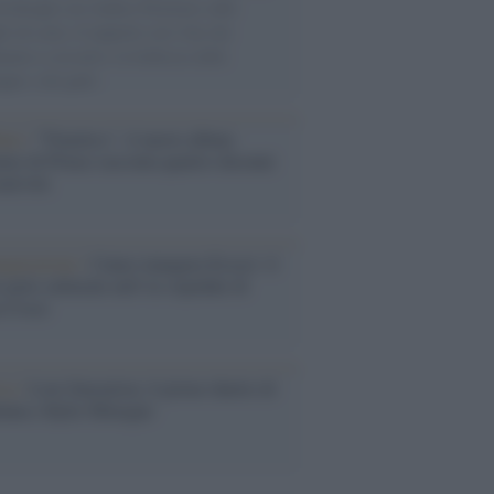
di disegni con Andrea Pazienza sulle
ie di carta, il rapporto con i fan che
nuano a cercarlo e la bellezza delle
gne e dei gatti.
bum /
"Timeless", il nuovo album
mo di Prince racconta quattro decenni
eatività
augurazione /
Cuneo inaugura Esseci: il
 polo culturale nell’ex ospedale di
a Croce
ca /
Love Sensation, il primo duetto di
nna e Kylie Minogue