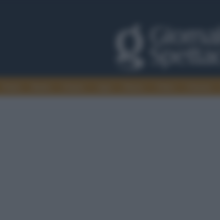
Trade
Radio
Games
Agis
Danza
Video
Cinema