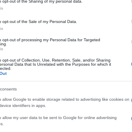
o opt-out of the Sharing of my personal data.
ogle consent section.
In
o opt-out of the Sale of my Personal Data.
In
to opt-out of processing my Personal Data for Targeted
ing.
alla lista degli ospiti dell’edizione 2019 di
In
 5 febbraio. Accanto al cantautore romano sono
o opt-out of Collection, Use, Retention, Sale, and/or Sharing
ersonal Data that Is Unrelated with the Purposes for which it
, Giorgia ed Elisa, mentre ha declinato l’offerta
lected.
Out
r la serata del venerdì: i Negrita con Enrico
consents
con Jack Savoretti, Irama con Noemi e Caterina
o allow Google to enable storage related to advertising like cookies on
etto con Giovanni Caccamo, Motta con Nada,
evice identifiers in apps.
o allow my user data to be sent to Google for online advertising
s.