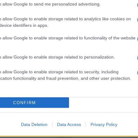
to allow Google to send me personalized advertising.
pp
o allow Google to enable storage related to analytics like cookies on
evice identifiers in apps.
o allow Google to enable storage related to functionality of the website
Ulti
o allow Google to enable storage related to personalization.
o allow Google to enable storage related to security, including
cation functionality and fraud prevention, and other user protection.
CONFIRM
Il ri
itti
Sanremo2025 /
Al Festival
m
Antonello Venditti per
Data Deletion
Data Access
Privacy Policy
Una d
ricevere il premio alla
casa 
carriera