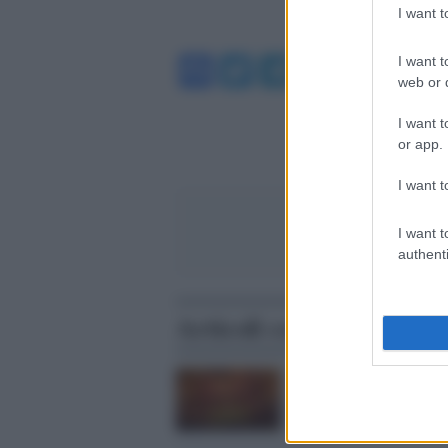
I want 
Facebook
Twitter
Telegram
WhatsA
I want t
web or d
I want t
or app.
I want t
I want t
authenti
Articoli correlati
Musica /
Antonello Vend
torna con il nuovo albu
"DAJE!"