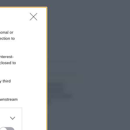
sonal or
ection to
nterest-
closed to
i anche
 third
Il festival /
Emozione a
Sanremo per Antonello
Venditti: l'Ariston in piedi
Downstream
per il cantautore
er and store
to grant or
ed purposes