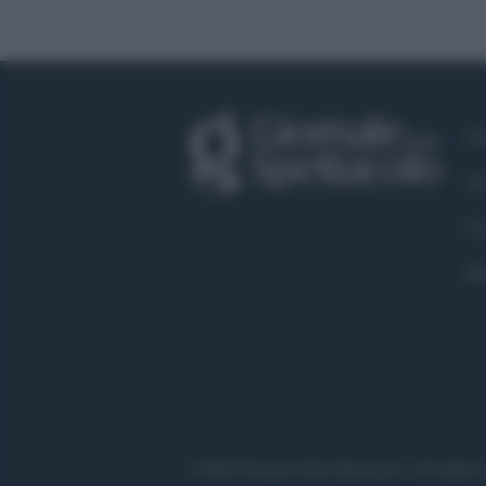
Fa
Tw
Co
Pr
©2020 Giornale dello Spettacolo • All right r