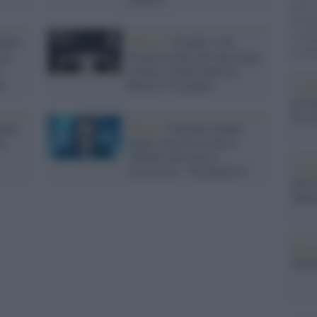
gara 
tovagl
conti
itti,
Musica /
Venditti e De
monta
 un
Gregori pronti per una lunga
tournée cominciando da
i
Roma il 18 giugno.
L'al
postu
di cr
gori
Parma /
Concerto troppo
a,
lungo, staccata la luce a
Venditti che accusa
L'in
l'assessore: "Vergognoso"
nuovo
Sant
Musi
Mado