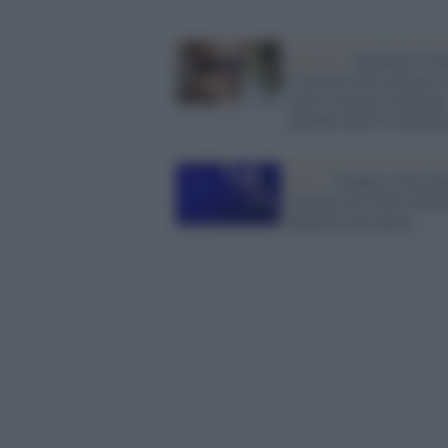
Musica /
Antonello Vend
il premio alla carriera e
nuovo tour per celebrare
quarant’anni di emozion
Live /
Venditti e De Gre
insieme nel 2020 a Rom
biglietti già online