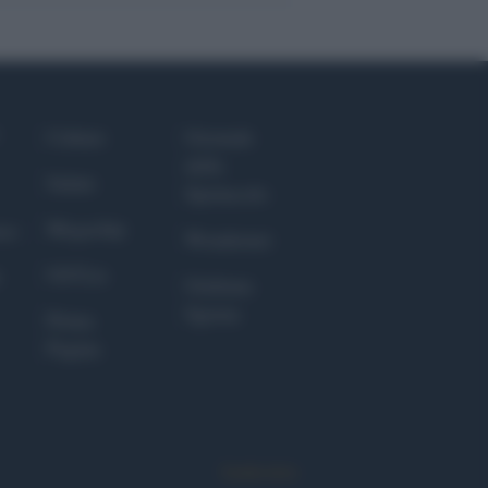
Culture
Giornale
dello
Salute
Spettacolo
Megachip
nce
Wondernet
GiULia
Giuliana
Sgrena
Prima
Pagina
Syndication