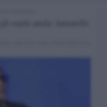
i anche Antonello Venditti
gli ospiti anche Antonello
efinisce sempre di più: accanto a Venditti, Bocelli, Elisa e