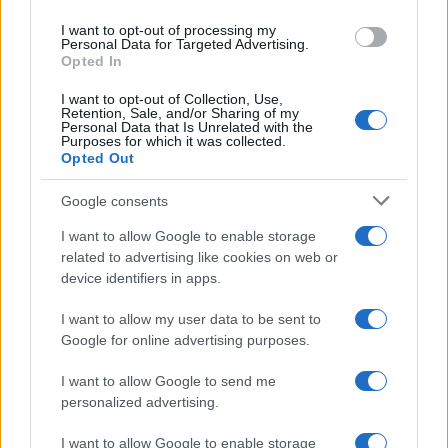
use your data for below specified purposes in below Google
l’introduzione di Ornella Vanoni, Bungaro e Pacifico.
I want to opt-out of processing my
consent section.
Personal Data for Targeted Advertising.
Una vetrina per la neocoppia tv dallo spazio di cinque
Opted In
serate.
I want to opt-out of Collection, Use,
Retention, Sale, and/or Sharing of my
Personal Data that Is Unrelated with the
Purposes for which it was collected.
Opted Out
L’impressione Decibel
Google consents
Sarà un’impressione, però filtra la sensazione che anche i
I want to allow Google to enable storage
Decibel rendano meglio, stasera. D’altronde è la finale.
related to advertising like cookies on web or
device identifiers in apps.
“La lettera dal duca” (rimando a Bowie) non è alla
Bowie ma resta troppo ancorata a schemi retorici.
I want to allow my user data to be sent to
Google for online advertising purposes.
I want to allow Google to send me
personalized advertising.
Rubino, una canzone invecchiata anzitempo
I want to allow Google to enable storage