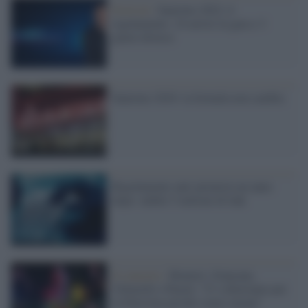
Festival /
Sanremo 2022, il
regolamento: 24 artisti in gara e 3
giurie diverse
Sanremo 2016: la formula non cambia
Regolamento anti-pirateria un anno
dopo: inibiti 5 milioni di link
Il concerto /
Brunori, Giancane,
Voltarelli e Peyote: “Ci schieriamo per
la Palestina perché siamo umani”