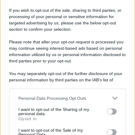
If you wish to opt-out of the sale, sharing to third parties, or
processing of your personal or sensitive information for
targeted advertising by us, please use the below opt-out
section to confirm your selection.
Tendenze /
Sale il numero degli acquisti online in Europa e
aumentano le vendite di articoli second hand
Please note that after your opt-out request is processed you
Circa il 20% riguarda l'abbigliamento. Sempre più successo per i
may continue seeing interest-based ads based on personal
information utilized by us or personal information disclosed to
capi di seconda mano e per l'abbigliamento sportivo. Ad attrarre i
third parties prior to your opt-out.
consumatori è anche il gorpcore, la tendenza ad abbinare
l'abbigliamento sportivo con quello di tutti i giorni.
You may separately opt-out of the further disclosure of your
personal information by third parties on the IAB’s list of
Il caso /
Trump ha quasi esaurito l'arsenale Usa, ma il
downstream participants.
tycoon smentisce
Personal Data Processing Opt Outs
This information may also be disclosed by us to third parties
on the IAB’s List of Downstream Participants that may further
I want to opt-out of the Sharing of my
disclose it to other third parties.
personal data.
La banca /
Caso Mps: i pm milanesi ora vogliono vederci
Opted In
Please note that this website/app uses one or more Google
chiaro sulle “chat” tra un dirigente del Mef e alcuni ministri
services and may gather and store information including but
I want to opt-out of the Sale of my
Personal Data.
not limited to your visit or usage behaviour. You may click to