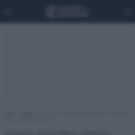
Home
>
Musica
>
Sanremo, Ermal Meta e Fabrizio Moro sospesi dalla
gara: non canteranno stasera
Sanremo, Ermal Meta e Fabrizio