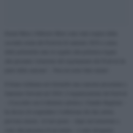
Ermal Meta e Fabrizio Moro sono stati sospesi dalla
seconda serata del Festival di sanremo 2018 a causa
delle polemiche nate in seguito alla polemica legata
alla presunta violazione del regolamento del Festival da
parte della canzone”, ‘Non mi avete fatto niente’.
Il brano richiama nel ritornello una canzone presentata a
Sanremo Giovani nel 2016. L’organizzazione del festival
– d’accordo con il direttore artistico, Claudio Baglioni –
ha deciso di sospendere l’esibizione dei due artisti,
prevista stasera. Al loro posto – dopo un’estrazione a
sorte alla presenza di un notaio – è stato designato