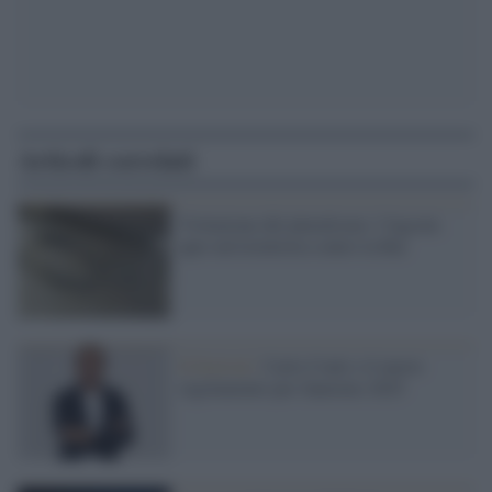
Articoli correlati
Violazione del pluralismo: l'Agcom
apre un'istruttoria contro la Rai
Il festival /
Carlo Conti e il nuovo
regolamento per Sanremo 2025