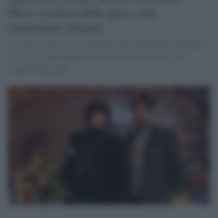
Moro sospesi dalla gara: non
canteranno stasera
In seguito all'accusa di violazione del regolamento il direttore
artistico Claudio Baglioni ha deciso di sospendere i due
cantanti dalla gara