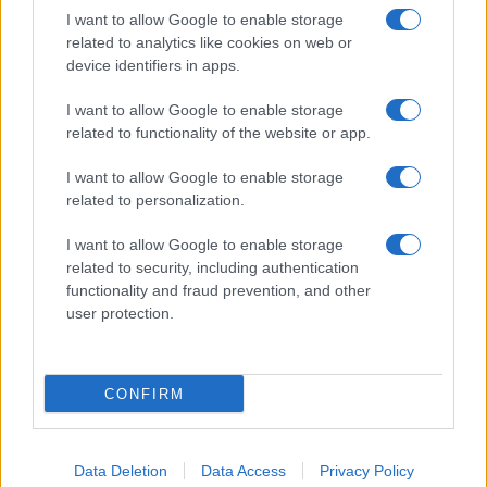
Megachip
Globalscience
I want to allow Google to enable storage
related to analytics like cookies on web or
GiULia
Globalsport
device identifiers in apps.
Prima Pagina
I want to allow Google to enable storage
related to functionality of the website or app.
I want to allow Google to enable storage
Giornale dello
Facebook
related to personalization.
Spettacolo
Twitter
I want to allow Google to enable storage
Wondernet
related to security, including authentication
Cookie Policy
functionality and fraud prevention, and other
Giuliana Sgrena
user protection.
Preferenze Privacy
CONFIRM
©2020 Giornale dello Spettacolo • All right reserved.
Data Deletion
Data Access
Privacy Policy
Syndication