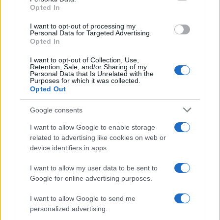
Opted In
grant or deny consent to Google and its third-party tags to
use your data for below specified purposes in below Google
I want to opt-out of processing my
La data /
L'8 agosto, quando la memoria dovrebbe insegnarci
consent section.
Personal Data for Targeted Advertising.
qualcosa
Opted In
I want to opt-out of Collection, Use,
Retention, Sale, and/or Sharing of my
Personal Data that Is Unrelated with the
Purposes for which it was collected.
Opted Out
Google consents
I want to allow Google to enable storage
related to advertising like cookies on web or
device identifiers in apps.
I want to allow my user data to be sent to
Google for online advertising purposes.
Syndication
Culture
I want to allow Google to send me
Salute
Globalist
personalized advertising.