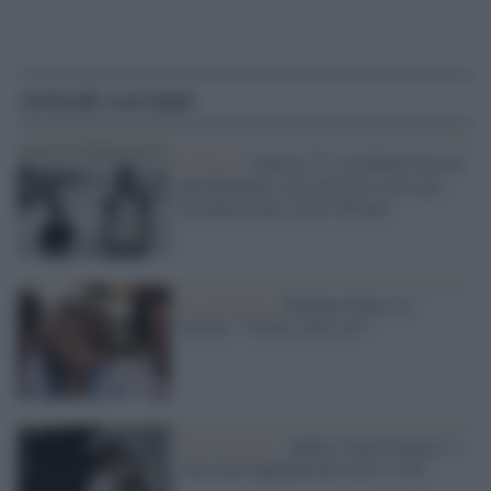
Articoli correlati
Cinema /
Venezia 75, con Minervini un
documentario sul razzismo verso gli
afroamericani a New Orleans
la scomparsa /
Romina Power su
twitter: "Ylenia, dove sei?"
New Orleans /
Addio a Fats Domino: è
stato una leggenda del rock 'n' roll