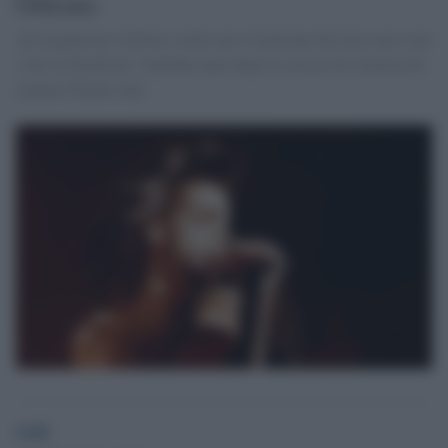
Orleans
Ad organizzare l'ultimo saluto per il principe del pop sono stati
i fan su Facebook. Ventidue anni dopo la sua uscita tornerà nei
cinema 'Purple rain'
GdS