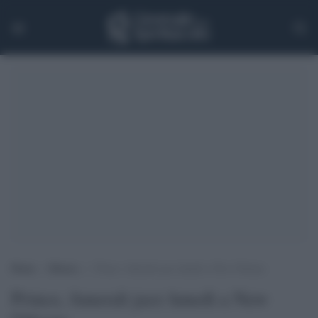
Home
>
Musica
>
Prince, funerali jazz lunedì a New Orleans
Prince, funerali jazz lunedì a New