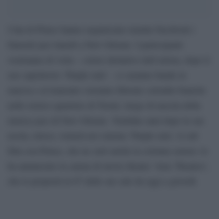
I fan di Prince hanno organizzato tramite Facebook i
funerali jazz lunedì a New Orleans. I partecipanti
vestiranno di viola – colore distintivo dell’artista, dopo il
suo capolavoro ‘Purple rain’ – ci saranno bande in
marcia e al tramonto verranno liberate colombe bianche
nello storico quartiere di Tremé, luogo di nascita della
musica jazz di New Orleans. Ventidue anni dopo la sua
uscita, invece, tornerà nei cinema ‘Purple rain’, il cult
film con Prince, che ne curò anche la colonna sonora: lo
ha annunciato la catena di movie theater ‘Amc Theatres’,
che lo proporrà in 87 delle sue sale da oggi a giovedì.