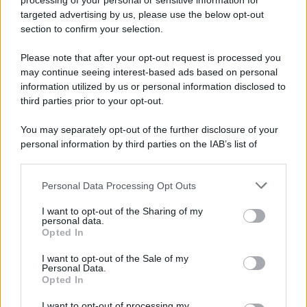
processing of your personal or sensitive information for
targeted advertising by us, please use the below opt-out
section to confirm your selection.
Tendenze /
Sale il numero degli acquisti online in Europa e
aumentano le vendite di articoli second hand
Please note that after your opt-out request is processed you
Circa il 20% riguarda l'abbigliamento. Sempre più successo per i
may continue seeing interest-based ads based on personal
information utilized by us or personal information disclosed to
capi di seconda mano e per l'abbigliamento sportivo. Ad attrarre i
third parties prior to your opt-out.
consumatori è anche il gorpcore, la tendenza ad abbinare
l'abbigliamento sportivo con quello di tutti i giorni.
You may separately opt-out of the further disclosure of your
personal information by third parties on the IAB’s list of
Il caso /
Trump ha quasi esaurito l'arsenale Usa, ma il
downstream participants.
tycoon smentisce
Personal Data Processing Opt Outs
This information may also be disclosed by us to third parties
on the IAB’s List of Downstream Participants that may further
I want to opt-out of the Sharing of my
disclose it to other third parties.
personal data.
La banca /
Caso Mps: i pm milanesi ora vogliono vederci
Opted In
Please note that this website/app uses one or more Google
chiaro sulle “chat” tra un dirigente del Mef e alcuni ministri
services and may gather and store information including but
I want to opt-out of the Sale of my
Personal Data.
not limited to your visit or usage behaviour. You may click to
Opted In
grant or deny consent to Google and its third-party tags to
use your data for below specified purposes in below Google
I want to opt-out of processing my