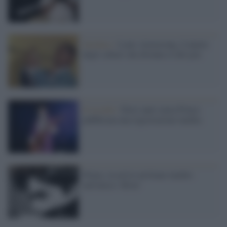
Satchmo /
Louis Armstrong, il nipote
degli schiavi che divenne re del jazz
Il ricordo /
Dieci anni senza Prince:
pubblicata una registrazione inedita
Prince, in arrivo un brano inedito
nell'atteso '4Ever'