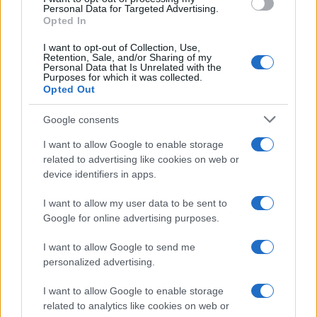
La data /
L'8 agosto, quando la memoria dovrebbe insegnarci
consent section.
Personal Data for Targeted Advertising.
qualcosa
Opted In
I want to opt-out of Collection, Use,
Retention, Sale, and/or Sharing of my
Personal Data that Is Unrelated with the
Purposes for which it was collected.
Opted Out
Google consents
I want to allow Google to enable storage
related to advertising like cookies on web or
device identifiers in apps.
I want to allow my user data to be sent to
Google for online advertising purposes.
Syndication
Culture
I want to allow Google to send me
Salute
Globalist
personalized advertising.
Megachip
Globalscience
I want to allow Google to enable storage
related to analytics like cookies on web or
GiULia
Globalsport