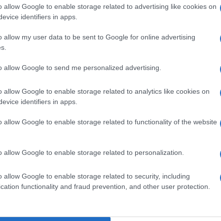
 sia i grandi successi sia i nuovi brani estratti
o allow Google to enable storage related to advertising like cookies on
he, dopo aver conquistato la certificazione di
evice identifiers in apps.
iù al disco di platino.
o allow my user data to be sent to Google for online advertising
s.
olo in grado di coniugare e amalgamare il rock
 armonie di Gianna si alternano con il suo rock
Ulti
to allow Google to send me personalized advertising.
o allow Google to enable storage related to analytics like cookies on
evice identifiers in apps.
lla serata sarà Daniele Silvestri, uno degli artisti
he è tornato da poco con un disco, Acrobati, che
o allow Google to enable storage related to functionality of the website
ica nel definirlo uno dei migliori album usciti
o allow Google to enable storage related to personalization.
 della classifica Fimi ed ora Silvestri è in tour
o allow Google to enable storage related to security, including
n sold out dopo l’altro, portando in scena uno
Le p
cation functionality and fraud prevention, and other user protection.
racco
gente.
Ansel
autun