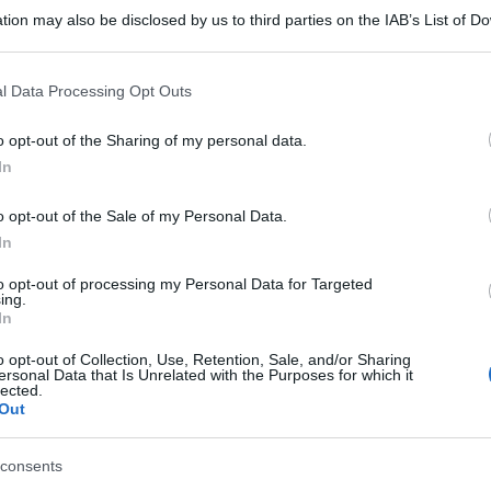
tion may also be disclosed by us to third parties on the IAB’s List of 
 that may further disclose it to other third parties.
 that this website/app uses one or more Google services and may gath
l Data Processing Opt Outs
including but not limited to your visit or usage behaviour. You may click 
 to Google and its third-party tags to use your data for below specifi
o opt-out of the Sharing of my personal data.
ogle consent section.
In
con la prima edizione, che ha coinvolto 40.000
zionale e internazionale, torna il Flowers Festival,
o opt-out of the Sale of my Personal Data.
In
 Cortile della Lavanderia all’interno del Parco
to opt-out of processing my Personal Data for Targeted
ing.
In
glio) altri due grandi nomi italiani si
o opt-out of Collection, Use, Retention, Sale, and/or Sharing
: il 19 luglio salità sul palco del Flowers una
ersonal Data that Is Unrelated with the Purposes for which it
lected.
 della musica italiana, Gianna Nannini, con il
Out
consents