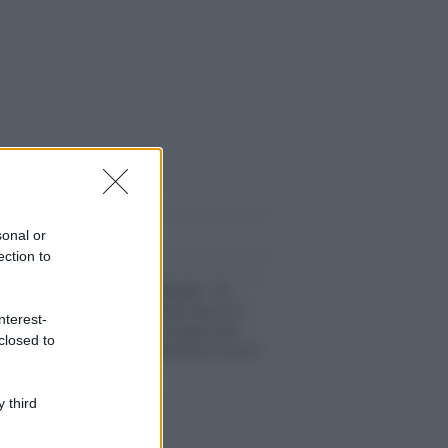
i anche
sonal or
ection to
L'intervista /
Bundu: “Il
genocidio di Gaza non si è
nterest-
fermato con la tregua. Per
closed to
questo Sos Palestina 2 serve”
 third