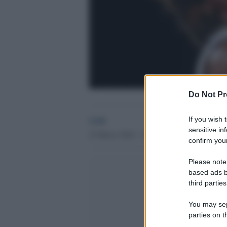
Do Not Pr
GdS
If you wish 
sensitive in
22 Marzo 2016 - 15.45
confirm your
Please note
based ads b
third parties
You may sepa
parties on t