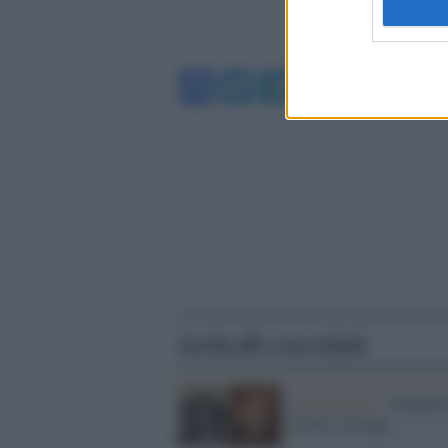
Facebook
Twitter
Telegram
WhatsA
Articoli correlati
Il commento /
"Smemor
di ieri e di oggi