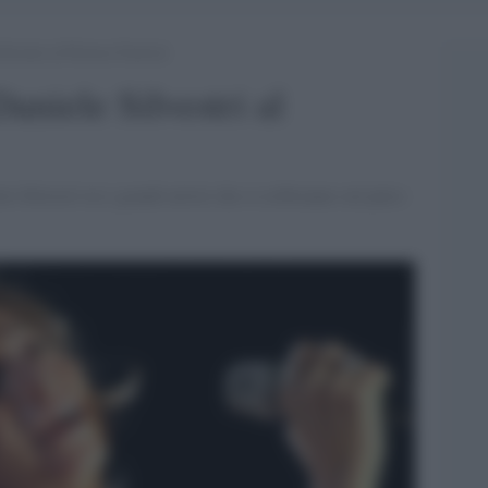
lvestri al Flowers Festival
aniele Silvestri al
Silvestri tra i grandi artisti che si esibiranno sul palco