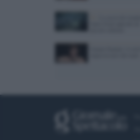
Tv /
La caccia dei templa
Santo Graal approda sul
piccolo schermo
Gianna Nannini: il rock
impossessarsi dei teatri
Fa
Tw