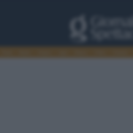
Trade
Radio
Games
Agis
Danza
Video
Cinema