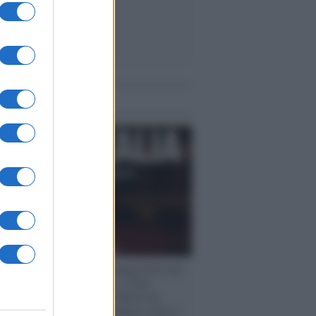
me notizie
rogrammazioni /
I documentari RAI che
ntano l'Italia: da Mennea, a Tina
mi sino a Renzo Piano è atteso un
no tra grandi biografie, cultura, sport e