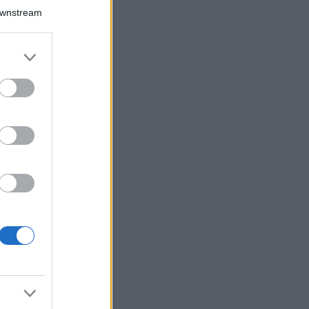
Downstream
er and store
to grant or
ed purposes