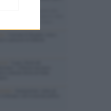
e
ampioni dello sport ai protagonisti della
ca, dagli artisti che hanno segnato la cultura
ana alle grandi vicende della cronaca.
nto /
Cent'anni di Turandot: torna a
a lo spettacolo di Zeffirelli
stival /
"Logos. Parole dal
terraneo", a Palermo una nuova
ativa culturale diretta da Nadia
anova
ommento /
Immigrazione: calano gli
i in Europa e sale la tensione politica