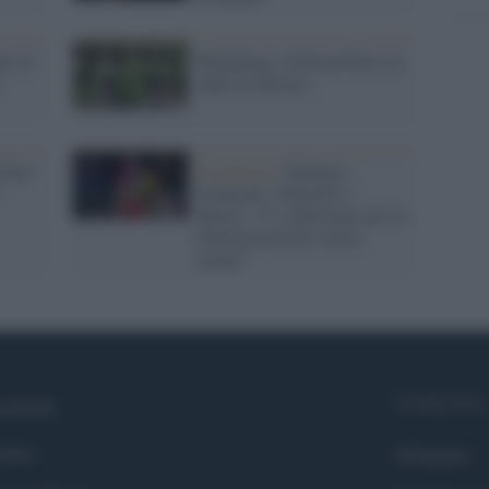
ri al
Marijuana: l'erba proibita, in
onda su History
 deve
Il concerto /
Brunori,
Giancane, Voltarelli e
Peyote: “Ci schieriamo per la
Palestina perché siamo
umani”
Syndication
cebook
itter
Globalist