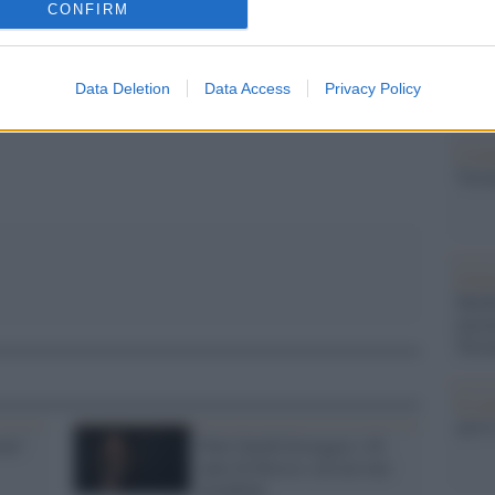
CONFIRM
crim
Dai c
politi
pp
Data Deletion
Data Access
Privacy Policy
itali
L'eve
Veron
Il fe
Medi
inizi
Terr
Il c
arriv
ati"
Patti Smith festeggia i 40
anni di Horses con un tour
mondiale