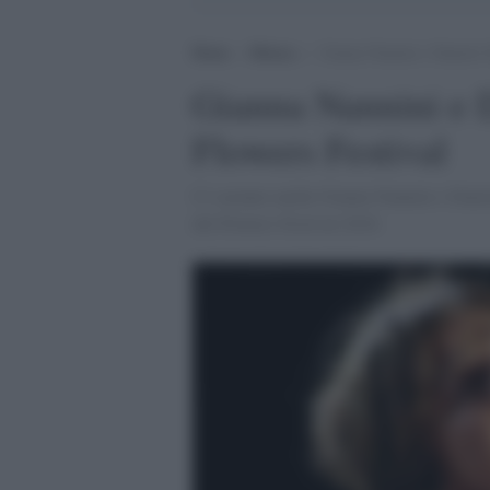
Home
>
Musica
>
Gianna Nannini e Daniele Si
Gianna Nannini e D
Flowers Festival
Ci saranno anche Gianna Nannini e Daniele 
del Flowers Festival 2016.