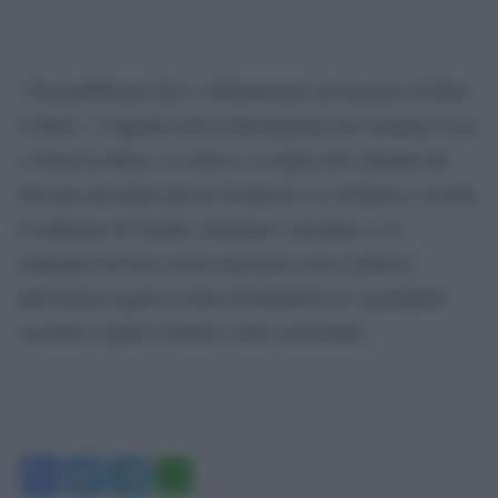
“Non pubblicate foto e informazioni sul decesso di Kurt
Cobain”. L’appello arriva direttamente da Courtney Love
e Francese Bean, la vedova e la figlia del cantante dei
Nirvana deceduto più di 20 anni fa. La richiesta è rivolta
al tribunale di Seattle, chiamato a decidere se le
immagini devono essere rilasciate come richiesto
dall’azione legale avviata da Richard Lee, giornalista
secondo il quale Cobain è stato assassinato.
Facebook
Twitter
Telegram
WhatsApp