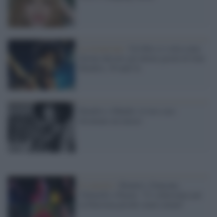
La recensione /
Un libro ci svela come
furono davvero gli ultimi giorni di Jimi
Hendrix, 50 anni fa
Hendrix e Händel, le loro case
diventano un museo
Il concerto /
Brunori, Giancane,
Voltarelli e Peyote: “Ci schieriamo per
la Palestina perché siamo umani”