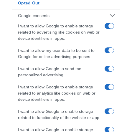
Opted Out
Google consents
I want to allow Google to enable storage
related to advertising like cookies on web or
device identifiers in apps.
I want to allow my user data to be sent to
Google for online advertising purposes.
Syndication
Culture
I want to allow Google to send me
Salute
Globalist
personalized advertising.
Megachip
Globalscience
I want to allow Google to enable storage
related to analytics like cookies on web or
GiULia
Globalsport
device identifiers in apps.
Prima Pagina
I want to allow Google to enable storage
related to functionality of the website or app.
I want to allow Google to enable storage
Giornale dello
Facebook