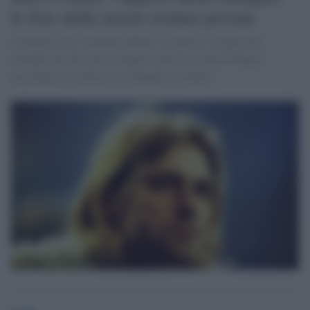
le foto della morte restino private
Courtney Love e Francese Bean, la vedova e la figlia del
cantante dei Nirvana scomparso più di 20 anni fa hanno
presentato la richiesta al tribunale di Seattle