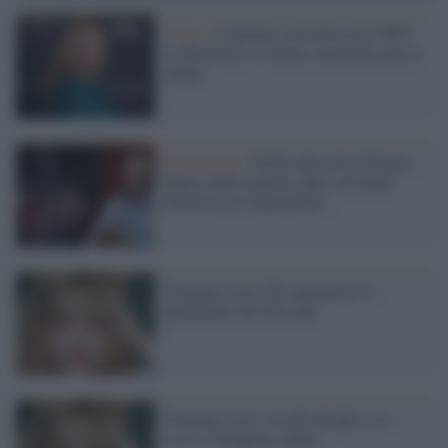
Video /
Courtney Love disse nel 2005:
se Weinstein vi invita a una festa non ci
andate
Primissima /
Nelle sale arriva Franca:
Chaos and Creation sulla vita della
direttrice di Vogue Italia
Courtney Love: Ho sperperato il
patrimonio dei Nirvana
Courtney Love: no alle droghe, sì a
sesso e shopping online