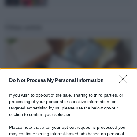
Ultime notizie
Do Not Process My Personal Information
If you wish to opt-out of the sale, sharing to third parties, or
processing of your personal or sensitive information for
targeted advertising by us, please use the below opt-out
section to confirm your selection.
Tendenze /
Sale il numero degli acquisti online in Europa e
aumentano le vendite di articoli second hand
Please note that after your opt-out request is processed you
Circa il 20% riguarda l'abbigliamento. Sempre più successo per i
may continue seeing interest-based ads based on personal