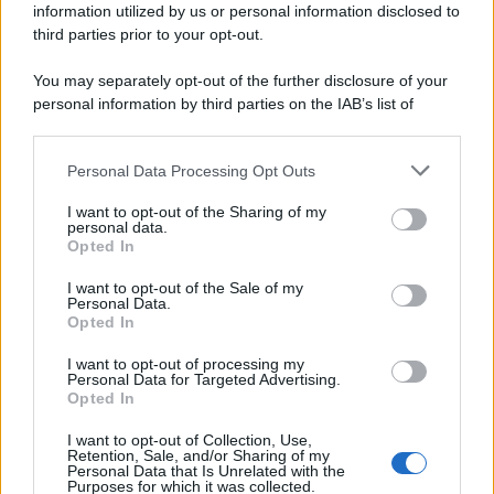
information utilized by us or personal information disclosed to
capi di seconda mano e per l'abbigliamento sportivo. Ad attrarre i
third parties prior to your opt-out.
consumatori è anche il gorpcore, la tendenza ad abbinare
l'abbigliamento sportivo con quello di tutti i giorni.
You may separately opt-out of the further disclosure of your
personal information by third parties on the IAB’s list of
Il caso /
Trump ha quasi esaurito l'arsenale Usa, ma il
downstream participants.
tycoon smentisce
Personal Data Processing Opt Outs
This information may also be disclosed by us to third parties
on the IAB’s List of Downstream Participants that may further
I want to opt-out of the Sharing of my
disclose it to other third parties.
personal data.
La banca /
Caso Mps: i pm milanesi ora vogliono vederci
Opted In
Please note that this website/app uses one or more Google
chiaro sulle “chat” tra un dirigente del Mef e alcuni ministri
services and may gather and store information including but
I want to opt-out of the Sale of my
Personal Data.
not limited to your visit or usage behaviour. You may click to
Opted In
grant or deny consent to Google and its third-party tags to
use your data for below specified purposes in below Google
I want to opt-out of processing my
La data /
L'8 agosto, quando la memoria dovrebbe insegnarci
consent section.
Personal Data for Targeted Advertising.
qualcosa
Opted In
I want to opt-out of Collection, Use,
Retention, Sale, and/or Sharing of my
Personal Data that Is Unrelated with the
Purposes for which it was collected.