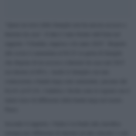
“Quasi un terzo delle famiglie non ha ancora accesso a
Internet da casa”. Il dato è stato fornito dall’Istat nel
rapporto “Cittadini, imprese e Ict anno 2016”. Rispetto
allo scorso è aumentata al 69,2% la quota di famiglie
che dispone di un accesso a Internet da casa (nel 2015
era intorno al 66%). Anche le famiglie con una
connessione a banda larga sono aumentate, passano dal
64,4% al 67,4%. Calabria e Sicilia sono le regioni con il
minor tasso di diffusione della banda larga nel nostro
Paese.
Secondo il rapporto, l’Italia è in fondo alla classifica
europea per diffusione di internet ad alta velocità: è solo