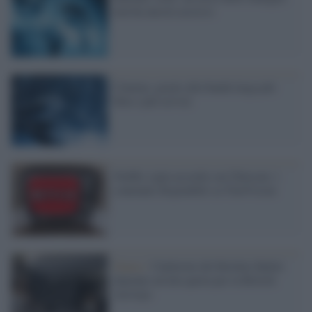
non ha ancora accesso
Cinema: grazie alla banda larga più
film e più servizi
Netflix sigla accordo con Telecom: i
contenuti disponibili su TimVision
Danza /
I ballerini del Bolshoi Ballet
danzano ad alta quota per la British
Airways