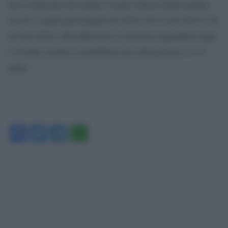
ma si riducono nel tempo: il gap a favore degli uomini
era di 11 punti percentuali nel 2010, di 9,2 nel 2015 e di
8,6 nel 2016. Tali differenze si rilevano soprattutto dopo
i 44 anni, mentre si annullano tra i più giovani (11-17
anni).
Facebook
Twitter
Telegram
WhatsApp