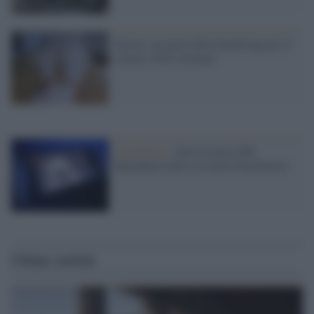
Torino: un nuovo Merchandising per il
cinema 100% Italiano
L'annuncio /
Sony licenzia 900
dipendenti della sua unità PlayStation
Ultime notizie