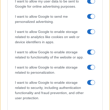
I want to allow my user data to be sent to
Google for online advertising purposes.
Syndication
Culture
I want to allow Google to send me
Salute
Globalist
personalized advertising.
Megachip
Globalscience
I want to allow Google to enable storage
related to analytics like cookies on web or
GiULia
Globalsport
device identifiers in apps.
Prima Pagina
I want to allow Google to enable storage
related to functionality of the website or app.
I want to allow Google to enable storage
Giornale dello
Facebook
related to personalization.
Spettacolo
Twitter
I want to allow Google to enable storage
Wondernet
related to security, including authentication
Cookie Policy
functionality and fraud prevention, and other
Giuliana Sgrena
user protection.
Preferenze Privacy