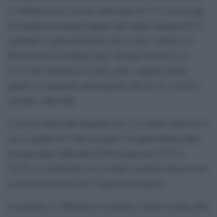
al 19esimo posto con un valore pari al 77%, con un gap
di 6 punti percentuali rispetto alla media europea (83%).
Aumenta la quota di persone che si sono connesse in
Rete nell’arco di dodici mesi. Passano dal 60,2% al
63,2% dei cittadini di 6 anni e più e salgono anche
quanti si connettono giornalmente (da 40,3% a 44,6%),
secondo i dati Istat.
L’uso del web è più frequente tra i 15-24enni (oltre 91%)
ma si registra un “forte recupero” in quest’ultimo anno
da parte degli individui di 60-64 anni (da 45,9% a
52,2%), in particolare tra le donne di questa fascia di età
(con un incremento di 8,7 punti percentuali).
In generale, le differenze tra uomini e donne restano forti