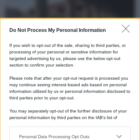
Do Not Process My Personal Information
If you wish to opt-out of the sale, sharing to third parties, or
processing of your personal or sensitive information for
targeted advertising by us, please use the below opt-out
section to confirm your selection.
La scoperta /
Oplontis, le vittime dell’eruzione del Vesuvio
furono più numerose del previsto
Please note that after your opt-out request is processed you
Uno studio bioarcheologico sui resti rinvenuti nella Villa B
may continue seeing interest-based ads based on personal
information utilized by us or personal information disclosed to
ricostruisce la dieta degli abitanti: cereali, legumi e prodotti
third parties prior to your opt-out.
agricoli erano alla base dell’alimentazione, mentre le risorse
marine avevano un ruolo marginale.
You may separately opt-out of the further disclosure of your
personal information by third parties on the IAB’s list of
Il medagliere /
Europei di nuoto: Pellecani guida una super
downstream participants.
Italia
Personal Data Processing Opt Outs
This information may also be disclosed by us to third parties