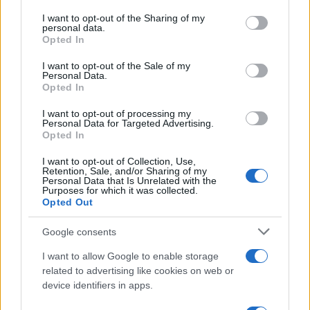
on the IAB’s List of Downstream Participants that may further
I want to opt-out of the Sharing of my
disclose it to other third parties.
personal data.
Il centenario /
A L'Aquila arriva la mostra "TITO, 100 anni
Opted In
Please note that this website/app uses one or more Google
attraverso la forma"
services and may gather and store information including but
I want to opt-out of the Sale of my
Personal Data.
not limited to your visit or usage behaviour. You may click to
Opted In
grant or deny consent to Google and its third-party tags to
use your data for below specified purposes in below Google
I want to opt-out of processing my
L'attesa /
Un estate di calcio: tra Mondiali e Serie A
consent section.
Personal Data for Targeted Advertising.
Opted In
I want to opt-out of Collection, Use,
Retention, Sale, and/or Sharing of my
Personal Data that Is Unrelated with the
Purposes for which it was collected.
Opted Out
Google consents
I want to allow Google to enable storage
related to advertising like cookies on web or
device identifiers in apps.