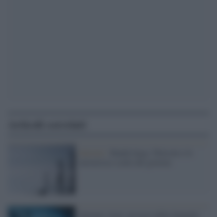
Articoli correlati
Internet /
Banda larga, Telecom e le
misteriose scelte del governo
Internet, Istat: un terzo delle famiglie