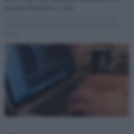
non ha Internet a casa
69,2 le famiglie che hanno una connessione in casa. Italia
indietro nella diffusione della banda larga: solo 19esima in
Europa