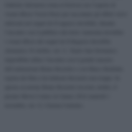
Gabriele Salvatores torna al festival con l’esperto di
visual effects Victor Perez per raccontare gli effetti visivi
utilizzati nel sequel de Il ragazzo invisibile, durante
l’incontro con il pubblico dal titolo Anatomia invisibile:
i visual effects del sequel de Il Ragazzo Invisibile
(domenica 30 ottobre, ore 11, Teatro San Girolamo);
imperdibile infine l’incontro con il grande maestro
dell’animazione Bruno Bozzetto e con Marco Bonfanti,
regista del film a lui dedicato Bozzetto non troppo. In
questa occasione Bruno Bozzetto riceverà, inoltre, il
premio Movie Comics & Games 2016 (martedì 1
novembre, ore 12, Cinema Centrale).