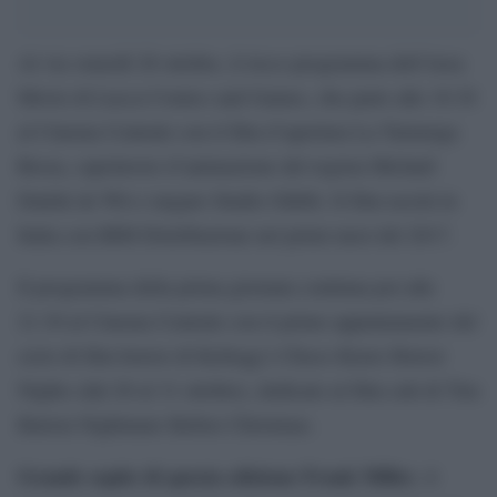
Al via venerdì 28 ottobre, il ricco programma dell’Area
Movie di Lucca Comics and Games, che parte alle 18.30
al Cinema Centrale con il film d’apertura La Tartaruga
Rossa, capolavoro d’animazione del regista Michaël
Dudok de Wit e targato Studio Ghibli. Il film uscirà in
Italia con BIM Distribuzione nel primi mesi del 2017.
Il programma della prima giornata continua poi alle
21.30 al Cinema Centrale con il primo appuntamento del
ciclo di film horror di Kellogg’s Choco Krave Horror
Nights (dal 28 al 31 ottobre), dedicato al film cult di Tim
Burton Nightmare Before Christmas.
Grande ospite di questa edizione Frank Miller
, il