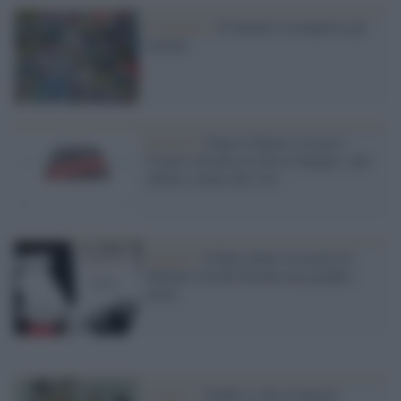
Il fumetto /
Il fumetto riconquista gli
italiani
Festival /
Dopo il Dpcm, il Lucca
Comics diventa il Lucca Changes: più
online e meno dal vivo
Fumetti /
Il Buio dietro la morte di
Stefano Cucchi diventa una graphic
novel
Comics /
Netflix si dà ai fumetti: