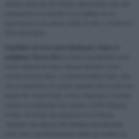
maestro americano del fumetto supereroistico, che sarà
protagonista di un incontro con il pubblico in cui
ripercorrerà la sua carriera (sabato 29 alle 11.30 presso il
Teatro del Giglio).
Il pubblico di Lucca potrà finalmente visitare il
padiglione Warner Bros
in Piazza San Michele con le
mostre dedicate all’atteso Animali fantastici e dove
trovarli di David Yates e al mondo di Harry Potter, oltre
che un’esposizione di costumi originali dedicati alle serie
targate DC Comics Flash, Arrow e Supergirl e il grande
mosaico in mattoncini Lego ispirato a LEGO Batman –
Il Film. All’interno del padiglione Fox in Piazza
Anfiteatro sarà allestito The Walking Dead Baseball
Field, dove i fan della potranno sfidare gli zombie con