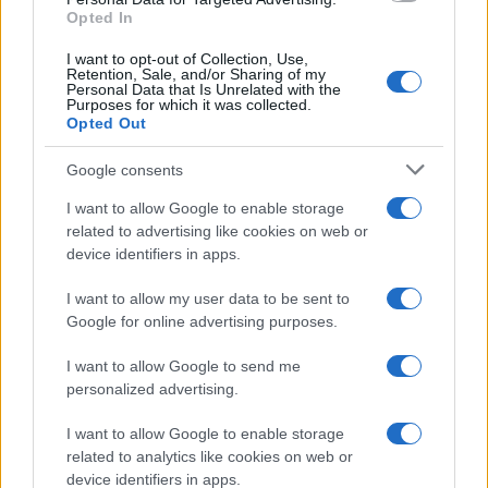
spettacolo di Zeffirelli
Opted In
I want to opt-out of Collection, Use,
Retention, Sale, and/or Sharing of my
Personal Data that Is Unrelated with the
Purposes for which it was collected.
Opted Out
Google consents
I want to allow Google to enable storage
related to advertising like cookies on web or
device identifiers in apps.
I want to allow my user data to be sent to
Google for online advertising purposes.
Syndication
Culture
I want to allow Google to send me
Salute
Globalist
personalized advertising.
Megachip
Globalscience
I want to allow Google to enable storage
related to analytics like cookies on web or
GiULia
Globalsport
device identifiers in apps.