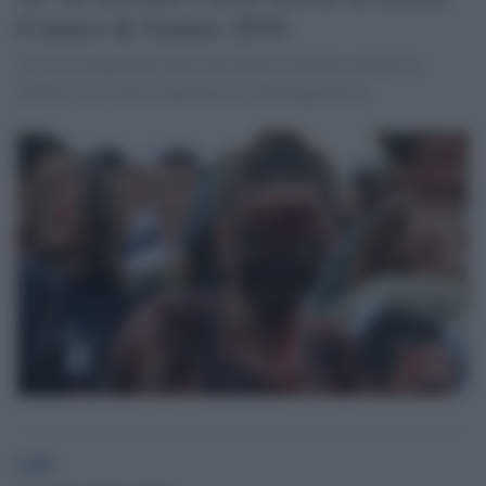
Comics & Games 2016
Al via il programma dell’Area Movie domani venerdì 28
ottobre con il film d’apertura La Tartaruga Rossa
GdS