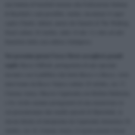
una battuta di baseball insieme alla Federazione Italiana
di Baseball e sarà possibile, inoltre, incontrare il super
ospite Charlie Adlard, autore dei fumetti di The Walking
Dead (sabato 29 ottobre, dalle 10 alle 11) oltre ad altri
fumettisti della casa editrice Saldapress.
Nei prossimi giorni l’Area Movie accoglierà grandi
ospiti:
Rocco Siffredi, protagonista di uno speciale
incontro con il pubblico dal titolo Rocco vs Rocco, verrà
intervistato da Rocco Tanica (sabato 29 ottobre, ore 17,
Cinema Astra); Maccio Capatonda con Herbert Ballerina
e Ivo Avido saranno protagonisti di una masterclass in
cui presenteranno due inediti episodi di Mariottide, la
sitcom diretta ed interpretata da Capatonda (domenica 30
ottobre, ore 16, Cinema Astra); il regista premio Oscar