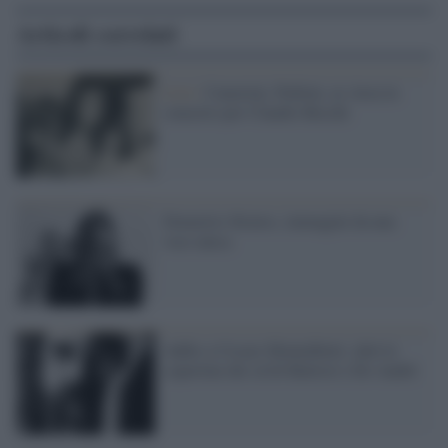
Articoli correlati
Live /
Camerini, Pedrini, ex Area in
concerto per Claudio Rocchi
Demetrio Stratos, immagini da una
voce unica
Addio a Cesare Montalbetti, ideò le
copertine dei cd di Battisti e De Andrè