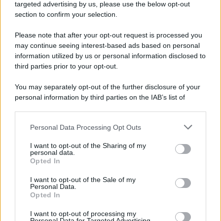
targeted advertising by us, please use the below opt-out
d’autore italiana
section to confirm your selection.
Si è spento nella sua Pavana circondato dall’affetto della famiglia.
Autore di capolavori come Auschwitz, La locomotiva,
Please note that after your opt-out request is processed you
L’avvelenata e Canzone per un’amica, ha segnato oltre mezzo
may continue seeing interest-based ads based on personal
information utilized by us or personal information disclosed to
secolo di musica e cultura italiana. I funerali si svolgeranno in
third parties prior to your opt-out.
forma strettamente privata, mentre a settembre sarà organizzata
una cerimonia commemorativa.
You may separately opt-out of the further disclosure of your
personal information by third parties on the IAB’s list of
L'anniversario /
90 anni di Yves Saint Laurent, tra moda e
downstream participants.
scandali
Personal Data Processing Opt Outs
This information may also be disclosed by us to third parties
on the IAB’s List of Downstream Participants that may further
I want to opt-out of the Sharing of my
disclose it to other third parties.
personal data.
Le programmazioni /
I documentari RAI che raccontano
Opted In
Please note that this website/app uses one or more Google
l'Italia: da Mennea, a Tina Anselmi sino a Renzo Piano è
services and may gather and store information including but
atteso un autunno tra grandi biografie, cultura, sport e crime
I want to opt-out of the Sale of my
Personal Data.
not limited to your visit or usage behaviour. You may click to
Opted In
grant or deny consent to Google and its third-party tags to
use your data for below specified purposes in below Google
I want to opt-out of processing my
L'evento /
Cent'anni di Turandot: torna a Verona lo
consent section.
Personal Data for Targeted Advertising.