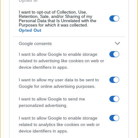
Opted In
I want to opt-out of Collection, Use,
Retention, Sale, and/or Sharing of my
Personal Data that Is Unrelated with the
Purposes for which it was collected.
Opted Out
Google consents
I want to allow Google to enable storage
related to advertising like cookies on web or
device identifiers in apps.
I want to allow my user data to be sent to
Google for online advertising purposes.
Syndication
Culture
I want to allow Google to send me
Salute
Globalist
personalized advertising.
Megachip
Globalscience
I want to allow Google to enable storage
related to analytics like cookies on web or
GiULia
Globalsport
device identifiers in apps.