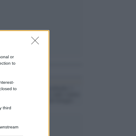
sonal or
ection to
i anche
nterest-
Weekend in Lombardia: 3
closed to
giorni tra città, laghi e natura
con la libertà del noleggio
 third
Downstream