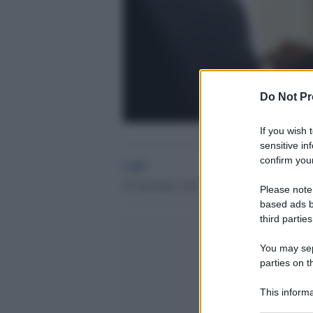
Do Not Pr
If you wish 
sensitive in
confirm your
GdS
25 Settembre 2018 - 22.38
Please note
based ads b
third parties
You may sepa
parties on t
This informa
Participants