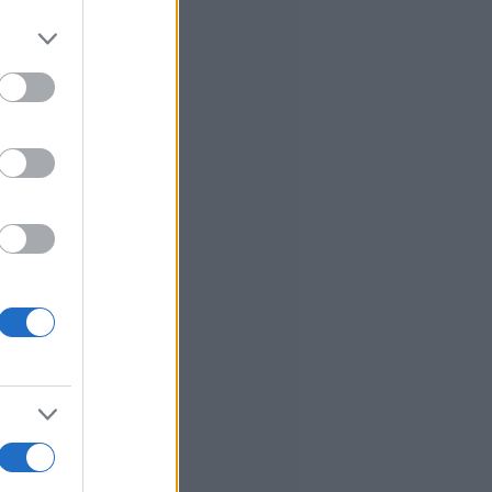
er and store
to grant or
ed purposes