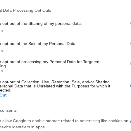
 that this website/app uses one or more Google services and may gath
l Data Processing Opt Outs
including but not limited to your visit or usage behaviour. You may click 
 to Google and its third-party tags to use your data for below specifi
o opt-out of the Sharing of my personal data.
ogle consent section.
In
o opt-out of the Sale of my Personal Data.
riconosciuto colpevole dal tribunale della contea
In
 aggredito sessualmente Andrea Constand nella
to opt-out of processing my Personal Data for Targeted
ni fa. L’ex papà de I Robinson dovrà scontare
ing.
In
3 anni a un massimo di 10.
o opt-out of Collection, Use, Retention, Sale, and/or Sharing
ersonal Data that Is Unrelated with the Purposes for which it
unicare la sentenza, ha dichiarato: «Non mi è
lected.
Out
rente sulla base di chi è o di chi è stato». Cosby
 la testa appoggiata allo schienale della sedia.
consents
 detto, signor Cosby, lei ha preso il suo bello e
o allow Google to enable storage related to advertising like cookies on
ha aggiunto O’Neill. «Percepisco chiaramente
evice identifiers in apps.