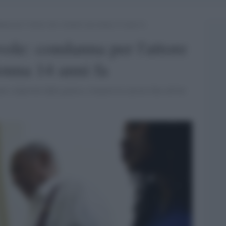
anna per l’attore che violentò una donna 14 anni fa
ole: condanna per l'attore
onna 14 anni fa
to colpevole dalla giuria e rimarrà in carcere fino all'età