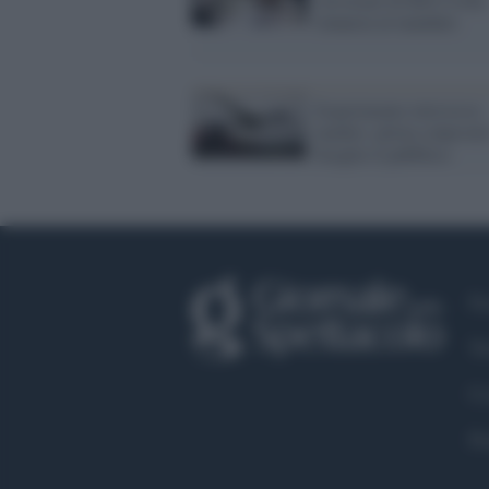
rinuncia al mandato
Esperimento televisivo
inedito: pilota colpevol
Sceglie il pubblico
Fa
Tw
Co
Pr