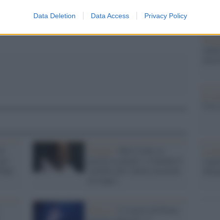
calci
Serie 
Data Deletion
Data Access
Privacy Policy
Tend
onlin
artic
Il ca
Usa, 
di
Sexgate /
Bill Cosby, la
La b
per
parola ai giurati: si attende il
vogli
Papà
verdetto per l'attore accusato
dirig
di stupro
Musica /
La morte di Prince
non ha colpevoli: il