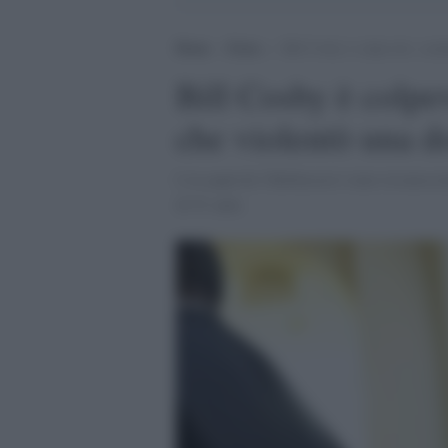
Home
>
Extra
>
Bill Cosby è colpevole: cond
Bill Cosby è colpev
che violentò una d
L'ex papà de I Robinson è stato riconosciu
di 91 anni.