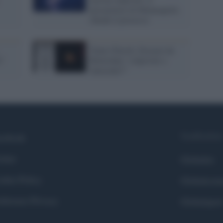
procuratore di Minneapolis
chiude il processo
Teatro Parioli, Erasmo da
e?
Rotterdam "colpevole o
innocente?"
Syndication
cebook
itter
Globalist
okie Policy
Globalscie
eferenze Privacy
Globalsport