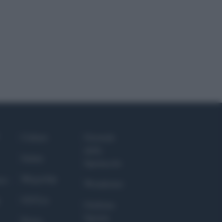
Culture
Giornale
dello
Salute
Spettacolo
Megachip
nce
Wondernet
GiULia
Giuliana
Sgrena
Prima