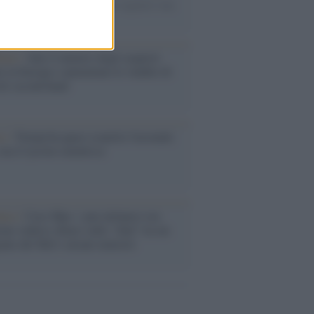
omercato va avanti e sembra regalarci una
A di livello
enze /
Sale il numero degli acquisti
e in Europa e aumentano le vendite di
oli second hand
so /
Trump ha quasi esaurito l'arsenale
ma il tycoon smentisce
anca /
Caso Mps: i pm milanesi ora
ono vederci chiaro sulle “chat” tra un
ente del Mef e alcuni ministri