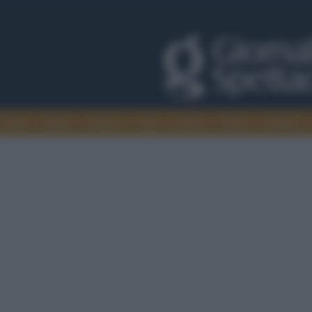
Trade
Radio
Games
Agis
Danza
Video
Cinema