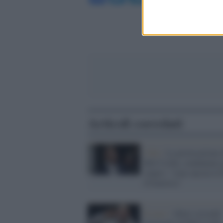
Articoli correlati
USA /
La provocazione 
Bill Cosby, condannato 
stupro: "sono ancora il 
d'America"
Il caso /
Abusi sessuali:
l'avvocato di Bill Cosby