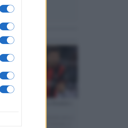
me notizie
esa /
Un estate di calcio: tra Mondiali e
e A
nata la Coppa del Mondo, Infantino prova a
izzare i tornei mondiali. Nel frattempo, il