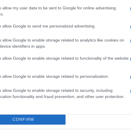
l giudice all’accusatrice di quello che una volta
o allow my user data to be sent to Google for online advertising
s.
popolare d’America.
to allow Google to send me personalized advertising.
su cauzione. Se sconterà interamente la
Ulti
 all’età di 91 anni. Cosby è stato portato fuori
o allow Google to enable storage related to analytics like cookies on
evice identifiers in apps.
na metallica intorno alla vita. Trascorrerà i primi
della contea di Montgomery. Dopodiché verrà
o allow Google to enable storage related to functionality of the website
i dintorni di Philadelphia, dove uno staff di
o allow Google to enable storage related to personalization.
o allow Google to enable storage related to security, including
cation functionality and fraud prevention, and other user protection.
L'att
Seri
Termi
CONFIRM
pp
privat