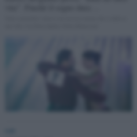
vita”. Finché il sogno dura ...
Nella commedia l’attore è un tassista romano che si infila in
una villa. Con Ilaria Spada e Paola Minaccioni
GdS