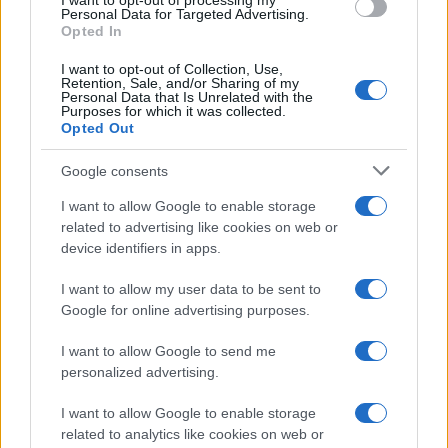
I want to opt-out of processing my
La data /
L'8 agosto, quando la memoria dovrebbe insegnarci
consent section.
Personal Data for Targeted Advertising.
qualcosa
Opted In
I want to opt-out of Collection, Use,
Retention, Sale, and/or Sharing of my
Personal Data that Is Unrelated with the
Purposes for which it was collected.
Opted Out
Google consents
I want to allow Google to enable storage
related to advertising like cookies on web or
device identifiers in apps.
I want to allow my user data to be sent to
Google for online advertising purposes.
Syndication
Culture
I want to allow Google to send me
Salute
Globalist
personalized advertising.
Megachip
Globalscience
I want to allow Google to enable storage
related to analytics like cookies on web or
GiULia