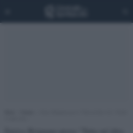
Home
>
Cinema
>
Enrico Brignano prova “Tutta un’altra vita”. Finché
il sogno dura …
Enrico Brignano prova “Tutta un’altra