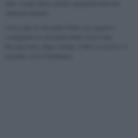
fiabe, il sogno finisce perché i proprietari dopo una
settimana rientrano.
Con la regia di Alessandro Pondi, con soggetto e
sceneggiatura di Alessandro Pondi, Paolo Logli,
Riccardo Irrera, Mauro Graiani, il film è in uscita il 12
settembre con 01 Distribution.