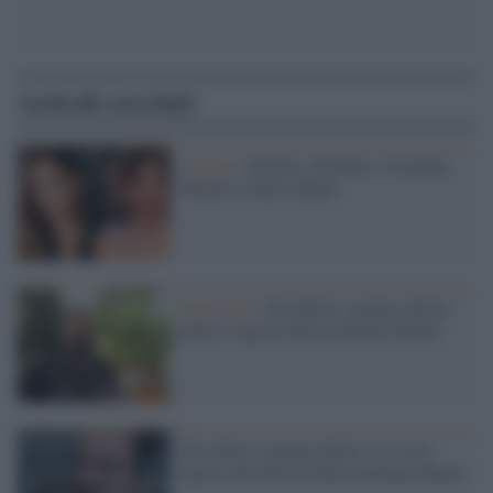
Articoli correlati
Cinema /
Premio Afrodite a Violante
Placido e Ilaria Spada
Intervista /
Gli ultimi saranno ultimi:
parla il regista Massimiliano Bruno
Gli ultimi saranno ultimi: al via le
riprese del film di Massimiliano Bruno