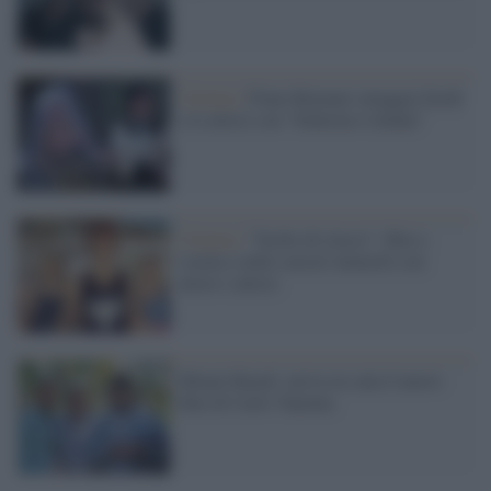
Cinema /
Fiano Romano omaggia Sordi
e le attrici con “Schermo è donna”
Cinema /
"Scelte di classe": film a
scuola e nelle carceri minorili con
attori e attrici
Miami Beach: arriva in sala il nuovo
film di Carlo Vanzina