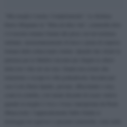
“Mia moglie è morta. Completamente”. Lo dichiara
Enrico Brignano in “Tutta un’altra vita”, commedia dove
è il tassista romano Gianni alle prese con un’esistenza
rutilante, momentaneamente di lusso e piena di sorprese
lontana dalla schiacciante routine. Quando due clienti in
partenza per le Maldive lasciano per sbaglio le chiavi
della loro villa sul suo taxi, Gianni non resiste alla
tentazione e occupa la villa godendosela. Incontra per
caso Lola (Ilaria Spada), giovane, affascinante e sexy,
scatta la scintilla, a lei mente dicendo di essere vedovo
quando la moglie è viva e vivace (interpretata da Paola
Minaccioni): l’apparentemente furbo Gianni si
destreggia tra equivoci e passioni sennonché, come nelle