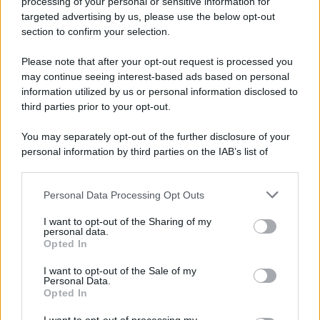
processing of your personal or sensitive information for
targeted advertising by us, please use the below opt-out
section to confirm your selection.
Tendenze /
Sale il numero degli acquisti online in Europa e
aumentano le vendite di articoli second hand
Please note that after your opt-out request is processed you
Circa il 20% riguarda l'abbigliamento. Sempre più successo per i
may continue seeing interest-based ads based on personal
information utilized by us or personal information disclosed to
capi di seconda mano e per l'abbigliamento sportivo. Ad attrarre i
third parties prior to your opt-out.
consumatori è anche il gorpcore, la tendenza ad abbinare
l'abbigliamento sportivo con quello di tutti i giorni.
You may separately opt-out of the further disclosure of your
personal information by third parties on the IAB’s list of
Il caso /
Trump ha quasi esaurito l'arsenale Usa, ma il
downstream participants.
tycoon smentisce
Personal Data Processing Opt Outs
This information may also be disclosed by us to third parties
on the IAB’s List of Downstream Participants that may further
I want to opt-out of the Sharing of my
disclose it to other third parties.
personal data.
La banca /
Caso Mps: i pm milanesi ora vogliono vederci
Opted In
Please note that this website/app uses one or more Google
chiaro sulle “chat” tra un dirigente del Mef e alcuni ministri
services and may gather and store information including but
I want to opt-out of the Sale of my
Personal Data.
not limited to your visit or usage behaviour. You may click to
Opted In
grant or deny consent to Google and its third-party tags to
use your data for below specified purposes in below Google