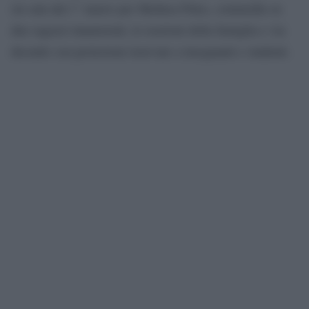
(in sala dal 1° marzo per Medusa Film), commedia su
due ragazzi innamorati, le reazioni della famiglia e via
dicendo con proiezioni riservate a insegnanti e studenti.