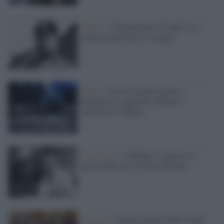
Teatro /
“Governeremo 30 anni”. La
minaccia del Duce di Augias
Teatro /
Oscar da palcoscenico,
Popolizio si aggiudica Miglior
Spettacolo e Regia
La mostra /
A Milano si aprono le
porte della casa di Dino Buzzati
L'evento /
Golden Globe 2026: trionfi,