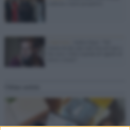
conferme e nuove prospettive
L'intervista /
Andrea Segre: “Nel
cinema da due anni tanti non arrivano a
fine mese, Giuli risponda all’appello di
artisti e tecnici”
Ultime notizie