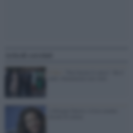
Articoli correlati
Il film /
"Puoi baciare lo sposo". Ma il
padre Abatantuomo non vuole
A Bologna Tanovic e Llosa saranno
docenti di cinema