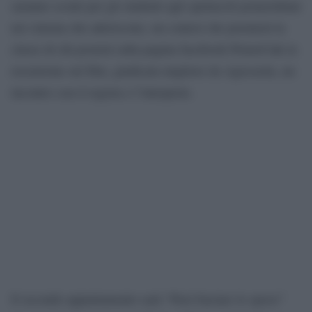
saranno sconti per gli studenti agli spettacoli pomeridiani
nei cinema che aderiscono, un contest che premierà la
classe di chi posterà sulla pagina facebook PrimoCiak la
recensione sul film, giudicata migliore da Agiscuola, un
incontro con il regista e l’interprete.
Il secondo appuntamento sarà “Puoi baciare lo sposo”