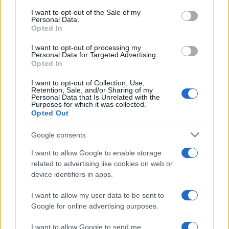
chiaro sulle “chat” tra un dirigente del Mef e alcuni ministri
services and may gather and store information including but
I want to opt-out of the Sale of my
Personal Data.
not limited to your visit or usage behaviour. You may click to
Opted In
grant or deny consent to Google and its third-party tags to
use your data for below specified purposes in below Google
I want to opt-out of processing my
La data /
L'8 agosto, quando la memoria dovrebbe insegnarci
consent section.
Personal Data for Targeted Advertising.
qualcosa
Opted In
I want to opt-out of Collection, Use,
Retention, Sale, and/or Sharing of my
Personal Data that Is Unrelated with the
Purposes for which it was collected.
Opted Out
Google consents
I want to allow Google to enable storage
related to advertising like cookies on web or
device identifiers in apps.
I want to allow my user data to be sent to
Google for online advertising purposes.
Syndication
Culture
I want to allow Google to send me