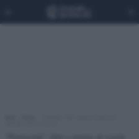
Home
>
Cinema
>
“Primociak”: film a misura di scuola da un
Mussolini comico ai temi gay
"Primociak": film a misura di scuola