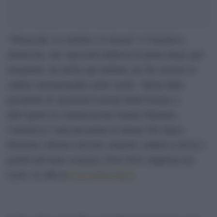
“Primociak. La cattedra e il cinema” è l’iniziativa,
meritevole, che Agiscuola indirizza in primo luogo agli
insegnanti, ma anche agli studenti, per far crescere la
cultura cinematografica nelle scuole. Ideata dalla
presidente di Agiscuola Luciana Della Fornace e
dall’esperto in comunicazione Gianni Chimenti,
l’iniziativa è stata presentata al cinema The Space
Moderno a Roma a docenti, studenti e addetti ai lavori e
partirà nell’anno scolastico 2018-2019, dapprima nel
Lazio. Le info su
www.primociak.it