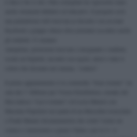
L’idea è far sì che i film consigliati da Agiscuola siano
anche strumenti didattici ed educativi. Il progetto avrà
una piattaforma web riservata ai docenti e un account
Facebook a gruppo chiuso dove potranno accedere anche
gli studenti. Ci saranno
Anteprime, proiezioni riservate a insegnanti e studenti,
sconti sui biglietti, incontri con registi, attori e tutte li
coloro che lavorano nel cinema, “contest”.
Il primo appuntamento è la commedia “Sono tornato” (in
sala dal 1° febbraio per Vision Distribution, remake del
film tedesco “Lui è tornato”) di Lucia Minieri con
Massimo Popolizio nei panni di un Mussolini resuscitato
e Frank Matano documentarista che crede l’uomo un
comico e inizieranno a girare l’Italia e per le tv: ci