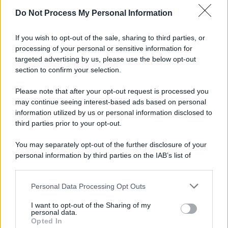
Do Not Process My Personal Information
If you wish to opt-out of the sale, sharing to third parties, or
processing of your personal or sensitive information for
targeted advertising by us, please use the below opt-out
section to confirm your selection.
Tendenze /
Sale il numero degli acquisti online in Europa e
aumentano le vendite di articoli second hand
Please note that after your opt-out request is processed you
Circa il 20% riguarda l'abbigliamento. Sempre più successo per i
may continue seeing interest-based ads based on personal
information utilized by us or personal information disclosed to
capi di seconda mano e per l'abbigliamento sportivo. Ad attrarre i
third parties prior to your opt-out.
consumatori è anche il gorpcore, la tendenza ad abbinare
l'abbigliamento sportivo con quello di tutti i giorni.
You may separately opt-out of the further disclosure of your
personal information by third parties on the IAB’s list of
Il caso /
Trump ha quasi esaurito l'arsenale Usa, ma il
downstream participants.
tycoon smentisce
Personal Data Processing Opt Outs
This information may also be disclosed by us to third parties
on the IAB’s List of Downstream Participants that may further
I want to opt-out of the Sharing of my
disclose it to other third parties.
personal data.
La banca /
Caso Mps: i pm milanesi ora vogliono vederci
Opted In
Please note that this website/app uses one or more Google