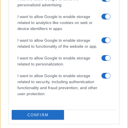
Salute
Globalist
personalized advertising.
Megachip
Globalscience
I want to allow Google to enable storage
related to analytics like cookies on web or
GiULia
Globalsport
device identifiers in apps.
Prima Pagina
I want to allow Google to enable storage
related to functionality of the website or app.
I want to allow Google to enable storage
Giornale dello
Facebook
related to personalization.
Spettacolo
Twitter
I want to allow Google to enable storage
Wondernet
related to security, including authentication
Cookie Policy
functionality and fraud prevention, and other
Giuliana Sgrena
user protection.
Preferenze Privacy
CONFIRM