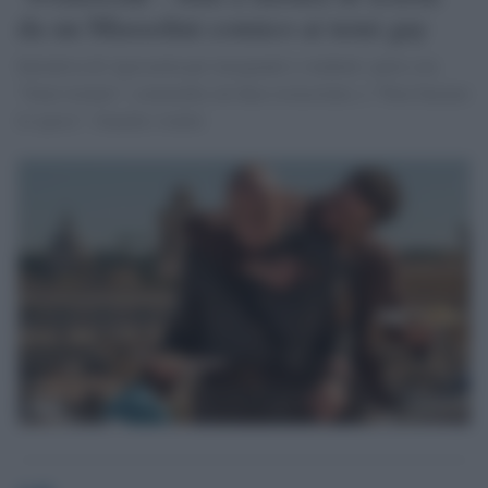
da un Mussolini comico ai temi gay
Iniziativa di Agiscuola per insegnanti e studenti: parte con
"Sono tornato", commedia sul duce resuscitato, e "Puoi baciare
lo sposo". Guarda i trailer