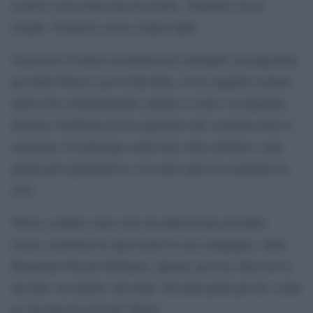
esserlo e non tenta mai di esserlo. Neanche con la
moglie. Neanche con le cinque figlie.
Una prova d’attore eccellente per entrambi i protagonisti,
per Jude-Thom e per Colin-Max, il cui cappello calcato
sulla testa continuamente, perfino a cena o in pigiama,
diventa l’emblema di un coperchio che contiene tutte le
emozioni. Il copricapo cadrà una volta soltanto e sarà
quella più significativa e toccante (perciò scopritela da
soli).
Thom, crudele come solo un adolescente potrebbe
essere, tormenta in ogni modo la sua compagna, Aline
Bernstein (Nicole Kidman). Questa, per lui, tutto aveva
lasciato: un marito, due figli. Nessuna pietà per lei, come
la vita non ne avrà per Thom.