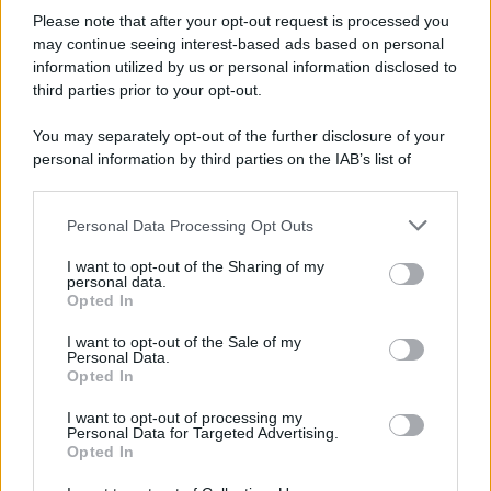
Autore di capolavori come Auschwitz, La locomotiva,
Please note that after your opt-out request is processed you
L’avvelenata e Canzone per un’amica, ha segnato oltre mezzo
may continue seeing interest-based ads based on personal
information utilized by us or personal information disclosed to
secolo di musica e cultura italiana. I funerali si svolgeranno in
third parties prior to your opt-out.
forma strettamente privata, mentre a settembre sarà organizzata
una cerimonia commemorativa.
You may separately opt-out of the further disclosure of your
personal information by third parties on the IAB’s list of
L'anniversario /
90 anni di Yves Saint Laurent, tra moda e
downstream participants.
scandali
Personal Data Processing Opt Outs
This information may also be disclosed by us to third parties
on the IAB’s List of Downstream Participants that may further
I want to opt-out of the Sharing of my
disclose it to other third parties.
personal data.
Le programmazioni /
I documentari RAI che raccontano
Opted In
Please note that this website/app uses one or more Google
l'Italia: da Mennea, a Tina Anselmi sino a Renzo Piano è
services and may gather and store information including but
atteso un autunno tra grandi biografie, cultura, sport e crime
I want to opt-out of the Sale of my
Personal Data.
not limited to your visit or usage behaviour. You may click to
Opted In
grant or deny consent to Google and its third-party tags to
use your data for below specified purposes in below Google
I want to opt-out of processing my
L'evento /
Cent'anni di Turandot: torna a Verona lo
consent section.
Personal Data for Targeted Advertising.
spettacolo di Zeffirelli
Opted In