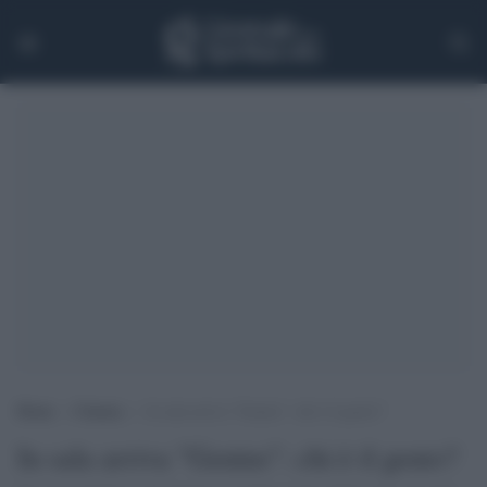
Home
>
Cinema
>
In sala arriva “Genius”: chi è il genio?
In sala arriva "Genius": chi è il genio?