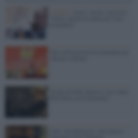
L'appello /
Attori, scrittori, musicisti:
"Partiti, mettete la cultura nei vostri
programmi"
Noir in Festival lascia Courmayeur per
sbarcare a Milano
Invidia da Nobel, Baricco: cosa c'entra
Bob Dylan con la letteratura?
Libro: che Spettacolo!, alla Galleria
Nazionale d'Arte Moderna