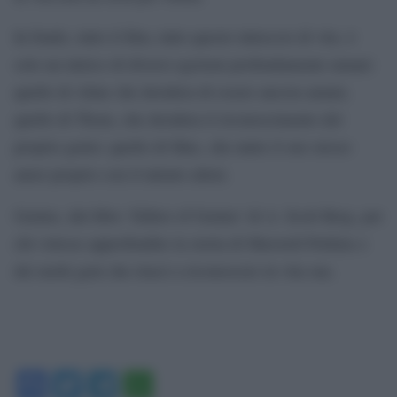
In fondo, tutto il film, tutto questo intreccio di vite, è
solo un intrico di diversi egoismi profondamente umani:
quello di Aline che desidera di essere ancora amata;
quello di Thom, che desidera il riconoscimento del
proprio genio; quello di Max, che nutre il suo stesso
amor proprio con il talento altrui.
Genius, dal libro ‘Editor of Genius’ di A. Scott Berg, per
chi volesse approfondire la storia di Maxwell Perkins e
dei molti geni che riuscì a riconoscere in vita sua.
Facebook
Twitter
Telegram
WhatsApp