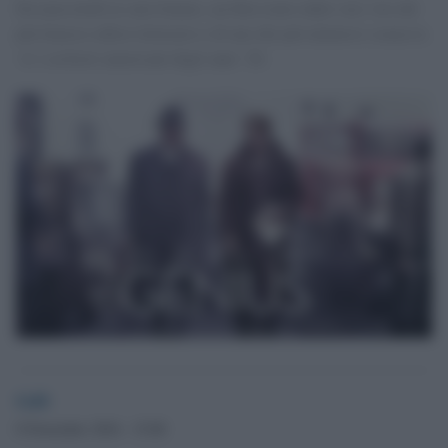
Da mercoledì in sala Genius, un film tratto dalle vere vite del
più famoso editor letterario e di uno dei più talentosi (senza la
‘u’) scrittori americani degli anni ’20.
GdS
8 Novembre 2016 - 15.00