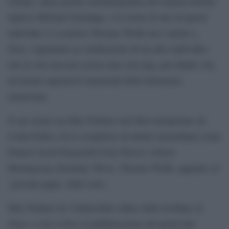
Genius, opera prima cinematografica del regista teatrale
inglese Michael Grandage, è la storia di uno di questi
individui, lo scorttore Thomas Wolfe ma è anche e,
forse, soprattutto la celebrazione di un altro individuo
che in vita sua non scrisse una sola riga, pur dando vita
ad alcuni capolavori immortali della letteratura
americana.
Il suo nome era Max Perkins (nel film interpretato da
Colin Firth) e fu lo scopritore di talenti straordinari come
Francis Scott Fitzgerald (Guy Pierce), Ernest
Hemingway (Dominic West), Thomas Wolfe, appunto (il
‘giovane papa’, Jude Law).
Max Perkins fu l’infaticabile editor della Scribner &
Sons e a lui si deve la pubblicazione dei primi due