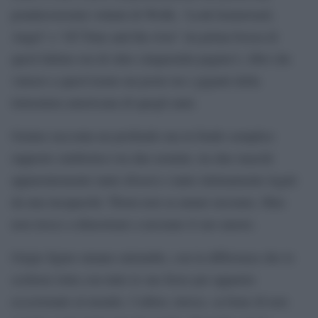
ponderosissimi volumi di Wolfe, ‘Look homeward,
Angel’ e ‘Of Time and the river’ (la prima bozza di
quest’ultimo era di oltre cinquemila pagine!), libri che
valsero a quest’uomo un posto tra i giganti della
letteratura americana di quegli anni.
Genius racconta un profondo ma in fondo semplice
rapporto simbiotico tra due uomini, tra due maschi
apparentemente tanto diversi e tanto intimamente legati
da una incapacità: Thom non sa amare nessuno, Max
non riesce a dimostrare a nessuno il suo amore.
Grigie figure umane entrambe, con la differenza che lo
scrittore lotta con tutte le sue forze per apparire
eccezionale al mondo, l’editor, invece, sa bene di non