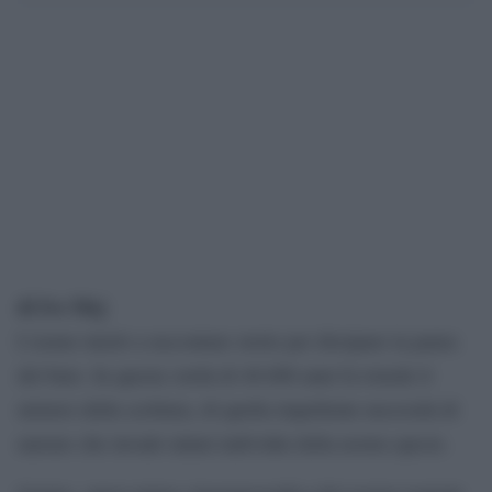
di Ivo Mej
L’uomo iniziò a raccontare storie per dissipare la paura
del buio. In questa verità di 40.000 anni fa risiede il
mistero della scrittura, di quella impellente necessità di
narrare che invade taluni individui della nostra specie.