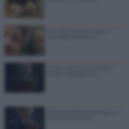
Tav e libertà. Lettera di Ascanio
Celestini per Erri De Luca
"Genius": un Einstein da record su
National Geographic Italia
Albert Einstein suona Lady Gaga nel
nuovo promo di Genius