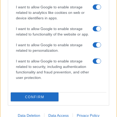
Megachip
Globalscience
I want to allow Google to enable storage
related to analytics like cookies on web or
GiULia
Globalsport
device identifiers in apps.
Prima Pagina
I want to allow Google to enable storage
related to functionality of the website or app.
I want to allow Google to enable storage
Giornale dello
Facebook
related to personalization.
Spettacolo
Twitter
I want to allow Google to enable storage
Wondernet
related to security, including authentication
Cookie Policy
functionality and fraud prevention, and other
Giuliana Sgrena
user protection.
Preferenze Privacy
CONFIRM
©2020 Giornale dello Spettacolo • All right reserved.
Data Deletion
Data Access
Privacy Policy
Syndication