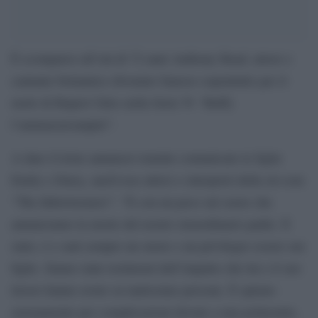
È scomparso all’età di 72 anni Anthony Head, attore e
cantante britannico divenuto famoso soprattutto per il
ruolo di Rupert Giles nella Serie Tv “Buffy
l’ammazzavampiri”.
A dare il triste annuncio tramite comunicato le figlie
Emily e Daisy, anch’esse attrici e interpreti della sit-com
“The Inbetweeners”: “È con un peso sul cuore che
annunciamo la morte del nostro straordinario padre. È
stato, è e sarà sempre un onore e un privilegio essere sue
figlie. Siamo state testimoni dell’impatto che lui e il suo
lavoro hanno avuto su tantissime persone. È spirato
serenamente per complicazioni dovute a una polmonite,