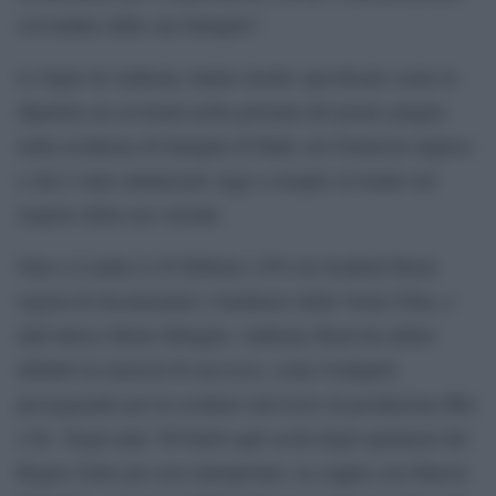
circondato dalla sua famiglia”.
Le figlie di Anthony, hanno inoltre specificato come la
dipartita sia avvenuta nella giornata del primo giugno
nella residenza di famiglia di Bath, nel Somerset inglese
e che è stato annunciato oggi a esequie avvenute nel
rispetto della sua volontà.
Nato a Londra il 20 febbraio 1954 da Seafield Head,
regista di documentari e fondatore della Verity Film, e
dall’attrice Helen Shingler, Anthony Head da subito
debuttò in musical di successo, come Godspell,
proseguendo poi in scritture televisive di produzione Bbc
e Itv. Negli anni ’80 balzò agli occhi degli spettatori del
Regno Unito per aver interpretato, in coppia con Sharon