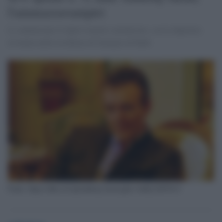
l'ammazzavampiri
Lo annunciano le figlie tramite comunicato, con la dipartita
avvenuta nella residenza di famiglia di Bath
Fonte: https://dilei.it/vip/anthony-head-giles-buffy/2407813/