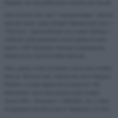
Maughan, uno spot pubblicitario romantico per Nescafe.
Oltre ad essere noto come “l’ammazzavampiri”, Head ha
indossato anche i panni di Rupert Mannion nella serie tv
“Ted Lasso”, impersonificando un ex marito fedifrago e
vendicativo della proprietaria di una squadra di calcio
inglese, l’AFC Richmond, ritrovatasi inopinatamente
allenata da un coach di football americano.
Oltre a questi, il ruolo di ministro conservatore Geoffrey
Howe in ‘The Iron Lady’, dedicata alla vita di Margaret
Thatcher e svariate apparizioni in stagioni di ‘The
Inbetweeners’ (dove erano presenti anche le figlie)
‘Doctor Who’, ‘Persuasion’ e ‘Manchild’, che si vanno
ad aggiungere alla più recente di ‘Bridgerton’ nel 2022.