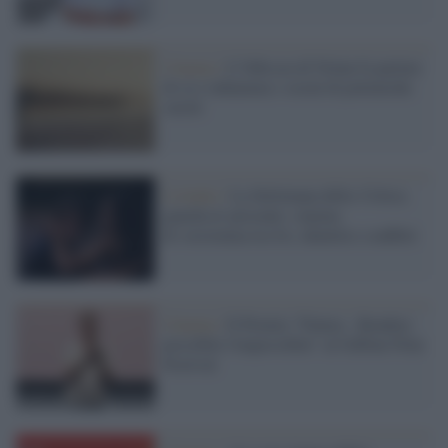
Cinema /
L’Odissea di Nolan fa parlare
di sé e infiamma i social di polemiche
sterili
L'evento /
La Settimana della Critica
guarda al presente: cinema
di resistenza tra IA, identità e conflitti
Cinema /
Il Premio "Futura - Rendere
possibile l'impossibile" al Giffoni Film
Festival