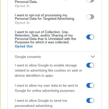
Personal Data.
not limited to your visit or usage behaviour. You may click to
Opted In
grant or deny consent to Google and its third-party tags to
use your data for below specified purposes in below Google
I want to opt-out of processing my
L’evento /
Premio Dessì 2026, Villacidro si accende di
consent section.
Personal Data for Targeted Advertising.
cultura
Opted In
I want to opt-out of Collection, Use,
Retention, Sale, and/or Sharing of my
Personal Data that Is Unrelated with the
Purposes for which it was collected.
Opted Out
Google consents
I want to allow Google to enable storage
related to advertising like cookies on web or
device identifiers in apps.
I want to allow my user data to be sent to
Google for online advertising purposes.
Syndication
Culture
I want to allow Google to send me
Salute
Globalist
personalized advertising.