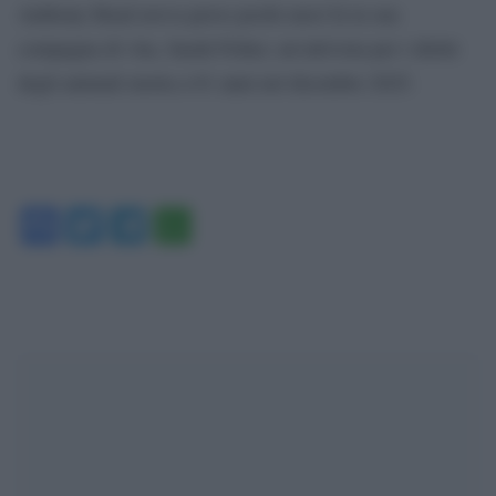
Anthony Head aveva perso pochi mesi fa la sua
compagna di vita, Sarah Fisher, un’attivista per i diritti
degli animali morta a 61 anni nel dicembre 2025.
Facebook
Twitter
Telegram
WhatsApp