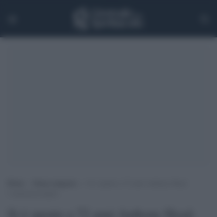
Home
>
Senza categoria
>
Si è spento a 72 anni Anthony Head,
l’ammazzavampiri
Si è spento a 72 anni Anthony Head,