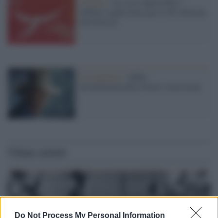
Cinema /
«Le cose impossibili»:
Giffoni sceglie Icaro per la 56ª edizione
del Festival
la scomparsa /
Addio
all'indimenticabile Dottor Alan Grant
Ultime notizie
Do Not Process My Personal Information