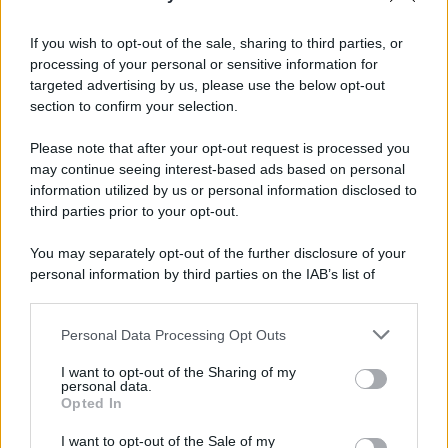
If you wish to opt-out of the sale, sharing to third parties, or
processing of your personal or sensitive information for
targeted advertising by us, please use the below opt-out
section to confirm your selection.
Please note that after your opt-out request is processed you
Il lutto /
Addio a Livio Berruti, leggenda dello sprint
may continue seeing interest-based ads based on personal
italiano
information utilized by us or personal information disclosed to
third parties prior to your opt-out.
L’oro olimpico nei 200 metri a Roma 1960 aveva 87 anni. È morto
in una clinica torinese dopo un periodo di malattia.
You may separately opt-out of the further disclosure of your
personal information by third parties on the IAB’s list of
Motociclismo /
Raúl Fernández vince il Gp di Gran
downstream participants.
Bretagna davanti a Martin e Bezzecchi
Personal Data Processing Opt Outs
This information may also be disclosed by us to third parties
on the IAB’s List of Downstream Participants that may further
I want to opt-out of the Sharing of my
disclose it to other third parties.
personal data.
Il libro /
La letteratura che racconta l’estate
Opted In
Please note that this website/app uses one or more Google
services and may gather and store information including but
I want to opt-out of the Sale of my