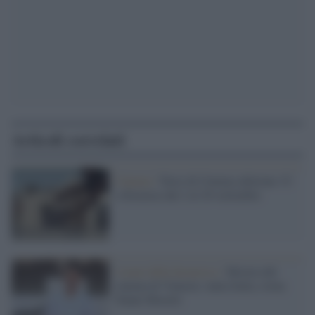
Articoli correlati
Cinema /
Terre di Cinema edizione 15:
a Siracusa dal 2 al 20 settembre
I nomi della kermesse /
Mostra del
cinema di Venezia: tanta Italia, torna
Nanni Moretti