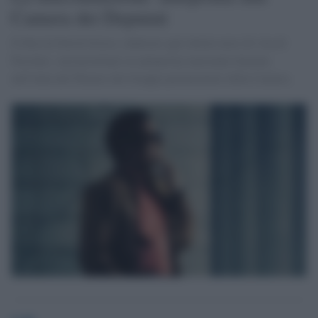
Camera dei Deputati
Il film di David Grieco, dedicato agli ultimi mesi di vita di
Pasolini, sarà proiettato in anteprima nazionale domani,
nell'Aula del Palazzo dei Gruppi parlamentari della Camera.