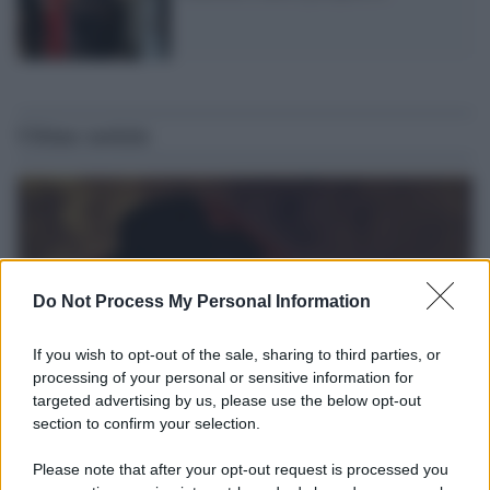
Ultime notizie
Do Not Process My Personal Information
If you wish to opt-out of the sale, sharing to third parties, or
processing of your personal or sensitive information for
targeted advertising by us, please use the below opt-out
section to confirm your selection.
L'album /
"Timeless", il nuovo album postumo di Prince
Please note that after your opt-out request is processed you
racconta quattro decenni di creatività