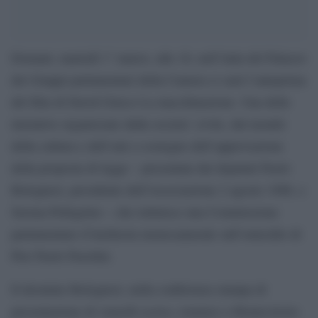
Domani, martedì 1° marzo, alle 16, nell’Aula del Palazzo
dei Gruppi parlamentari della Camera ci sarà l’anteprima
del film di David Grieco La macchinazione. Una delle
iniziative organizzate dalla societa’ civile, dal mondo
della cultura e dell’arte a sostegno dell’approvazione
della proposta di legge – presentata dai deputati Paolo
Bolognesi, presidente dell’Associazione 2 agosto 1980, e
Serena Pellegrino – che istituisce una Commissione
parlamentare d’inchiesta monocamerale sull’omicidio di
Pier Paolo Pasolini.
Il deoutato Bolognesi, nella conferenza stampa di
presentazione di venerdì scorso, tenutasi a Montecitorio