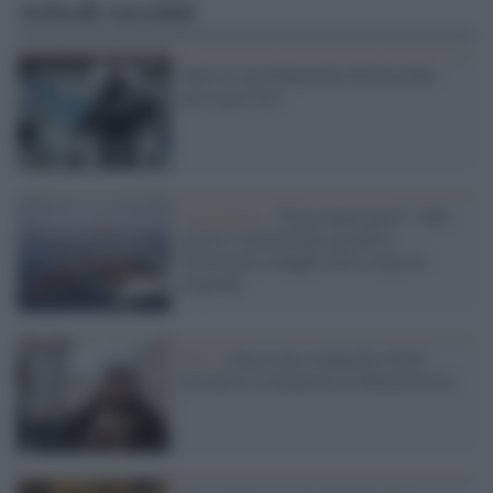
Articoli correlati
Tutte le macchinazioni che Pasolini
aveva previsto
La protesta /
"Non siamo pesci": 600
artisti e intellettuali perché il
Parlamento indaghi sulle stragi di
migranti
Rai3 /
Onorevole Annarella: Blob
ricorda la 'comunista' di Montecitorio