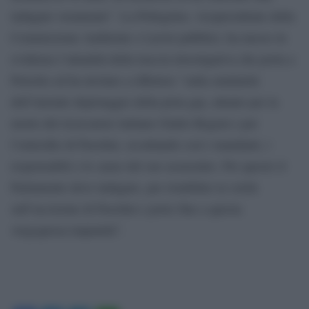
indagato veramente”. La Pellegrino, vicepresidente della
Commissione Ambiente e Lavori pubblici, ha messo in
evidenza l’attualità della traccia investigativa che porta a
Petrolio ed ha invitato a riflettere “sulla similarità
dell’iniziale depistaggio della pista gay, attuato per la
morte del ricercatore italiano Giulio Regeni e per
l’omicidio di Pasolini, occultando così i mandanti, i
responsabili e le cause del suo assassinio. Per questo il
Parlamento deve indagare, per ristabilire la verità
sull’uccisione di Pasolini e porre fine a questa
vergognosa impunità”.