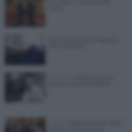
Zerocalcare e i suoi fumetti alla
Camera
Flash mob per Giancarlo Magalli di
fronte al Quirinale
La mostra /
A Milano si aprono le
porte della casa di Dino Buzzati
L'evento /
Golden Globe 2026: trionfi,
conferme e nuove prospettive