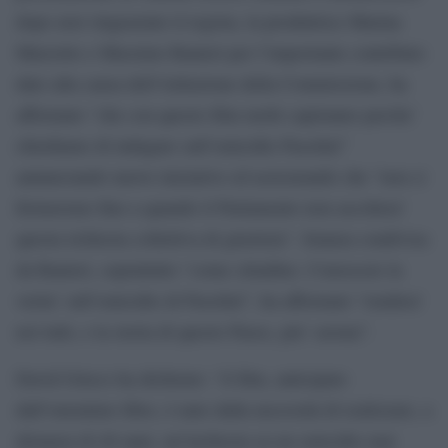
dopo aver ringraziato il regista, la produttrice Marina
Marzotto e Massimo Ranieri per l’importante contributo
dato alla causa dell’istituzione della Commissione, ha
affermato “che con questo film molti capiranno perche’
chiediamo di indagare sull’omicidio Pasolini”
annunciando nuove iniziative ed assicurando che “non ci
fermeremo fino a quando il Parlamento non ascoltera’
questa richiesta collettiva di giustizia”. Istanza condivisa
da Ranieri, soprattutto “come cittadino. Conoscere la
verita’ sull’omicidio di Pasolini”, ha affermato “rendera’
noi tutti, e la storia di questo Paese, piu’ serena”.
David Grieco ha dichirato: “il film, anticipato
dall’omonimo libro, è nato dalla necessità di realizzare, a
distanza di 40 anni, un’inchiesta su un omicidio mai