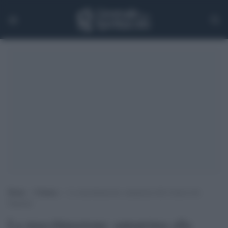
Home
>
Cinema
>
La macchinazione: anteprima alla Camera dei
Deputati
La macchinazione: anteprima alla