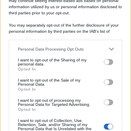
may continue seeing interest-based ads based on personal
information utilized by us or personal information disclosed to
Dieci registrazioni inedite, incise tra il 1977 e il 2016, compongono
third parties prior to your opt-out.
il nuovo progetto postumo realizzato da The Prince Estate e
Legacy Recordings – Sony Music.
You may separately opt-out of the further disclosure of your
personal information by third parties on the IAB’s list of
L'inaugurazione /
Cuneo inaugura Esseci: il nuovo polo
downstream participants.
culturale nell’ex ospedale di Santa Croce
Personal Data Processing Opt Outs
This information may also be disclosed by us to third parties
on the IAB’s List of Downstream Participants that may further
I want to opt-out of the Sharing of my
disclose it to other third parties.
personal data.
Musica /
Love Sensation, il primo duetto di Madonna e Kylie
Opted In
Please note that this website/app uses one or more Google
Minogue
services and may gather and store information including but
I want to opt-out of the Sale of my
Personal Data.
not limited to your visit or usage behaviour. You may click to
Opted In
grant or deny consent to Google and its third-party tags to
use your data for below specified purposes in below Google
I want to opt-out of processing my
L'evento /
La Sila diventa un palcoscenico naturale: nasce “A
consent section.
Personal Data for Targeted Advertising.
Farla Amare Comincia Tu – Opera Sila”
Opted In
I want to opt-out of Collection, Use,
Retention, Sale, and/or Sharing of my
Personal Data that Is Unrelated with the