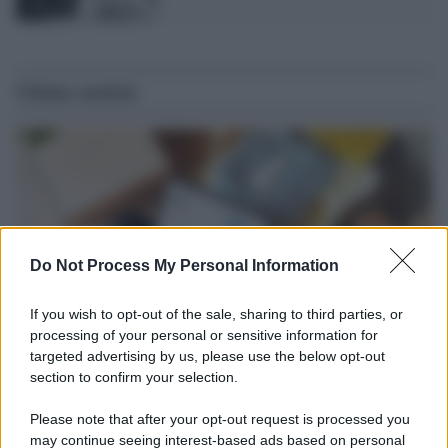
Ultime notizie
Do Not Process My Personal Information
If you wish to opt-out of the sale, sharing to third parties, or
processing of your personal or sensitive information for
targeted advertising by us, please use the below opt-out
section to confirm your selection.
Tendenze /
Sale il numero degli acquisti online in Europa e
aumentano le vendite di articoli second hand
Please note that after your opt-out request is processed you
Circa il 20% riguarda l'abbigliamento. Sempre più successo per i
may continue seeing interest-based ads based on personal