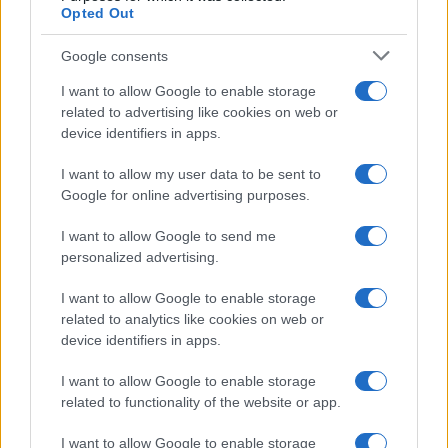
Opted Out
Google consents
I want to allow Google to enable storage
related to advertising like cookies on web or
device identifiers in apps.
I want to allow my user data to be sent to
Google for online advertising purposes.
Syndication
Culture
I want to allow Google to send me
Salute
Globalist
personalized advertising.
Megachip
Globalscience
I want to allow Google to enable storage
related to analytics like cookies on web or
GiULia
Globalsport
device identifiers in apps.
Prima Pagina
I want to allow Google to enable storage
related to functionality of the website or app.
I want to allow Google to enable storage
Giornale dello
Facebook