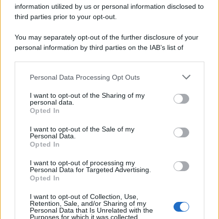
information utilized by us or personal information disclosed to
capi di seconda mano e per l'abbigliamento sportivo. Ad attrarre i
third parties prior to your opt-out.
consumatori è anche il gorpcore, la tendenza ad abbinare
l'abbigliamento sportivo con quello di tutti i giorni.
You may separately opt-out of the further disclosure of your
personal information by third parties on the IAB’s list of
Il caso /
Trump ha quasi esaurito l'arsenale Usa, ma il
downstream participants.
tycoon smentisce
Personal Data Processing Opt Outs
This information may also be disclosed by us to third parties
on the IAB’s List of Downstream Participants that may further
I want to opt-out of the Sharing of my
disclose it to other third parties.
personal data.
La banca /
Caso Mps: i pm milanesi ora vogliono vederci
Opted In
Please note that this website/app uses one or more Google
chiaro sulle “chat” tra un dirigente del Mef e alcuni ministri
services and may gather and store information including but
I want to opt-out of the Sale of my
Personal Data.
not limited to your visit or usage behaviour. You may click to
Opted In
grant or deny consent to Google and its third-party tags to
use your data for below specified purposes in below Google
I want to opt-out of processing my
La data /
L'8 agosto, quando la memoria dovrebbe insegnarci
consent section.
Personal Data for Targeted Advertising.
qualcosa
Opted In
I want to opt-out of Collection, Use,
Retention, Sale, and/or Sharing of my
Personal Data that Is Unrelated with the
Purposes for which it was collected.