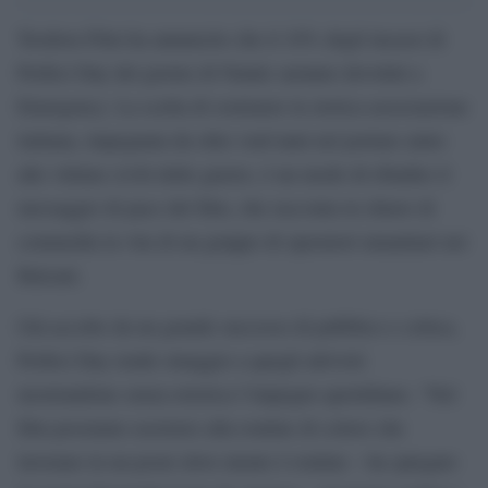
Teodora Film ha annuncito che il 10% degli incassi di
Perfect Day del giorno di Natale saranno devoluti a
Emergency. La scelta di sostenere la storica associazione
italiana, impegnata da oltre vent’anni nel portare aiuto
alle vittime civili delle guerre, è un modo di ribadire il
messaggio di pace del film, che racconta in chiave di
commedia la vita di un gruppo di operatori umanitari nei
Balcani.
Già accolto da un grande successo di pubblico e critica,
Perfect Day rende omaggio a quegli attivisti
mostrandone senza retorica l’impegno quotidiano. “Nel
film possiamo assistere alla routine di coloro che
lavorano in un posto dove niente è routine – ha spiegato