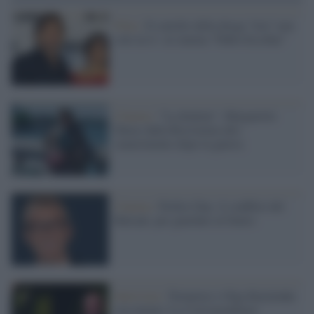
Film /
Il cartello della droga "tira" non
solo in tv: al cinema "Pablo Escobar"
Cinema /
"La douleur", Marguerite
Duras dalla Resistenza allo
smarrimento dopo la guerra
Cinema /
Perfect Day: il conflitto del
Balcani, per guardare al futuro
Intervista /
Tornatore e Olga Kurylenko
raccontano 'La Corrispondenza'