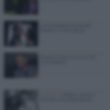
La Corrispondenza di Giuseppe
Tornatore: il trailer ufficiale
Tornatore di nuovo sul set con The
Correspondence
La mostra /
A Milano si aprono le
porte della casa di Dino Buzzati