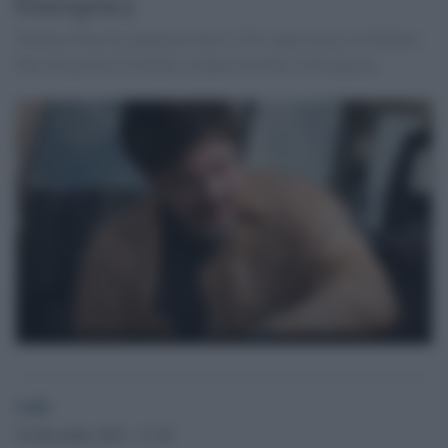
Emergency
Teodora Film ha annuncito che il 10% degli incassi di Perfect
Day del giorno di Natale saranno devoluti a Emergency.
GdS
22 Dicembre 2015 - 11.38