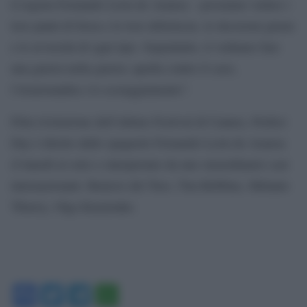
il regista Fernando Léon de Aranoa – possiamo vedere i
loro punti di forza e le loro debolezze, le decisioni giuste
e le avversità di ogni tipo. Soprattutto, li vediamo fare
una guerra nella guerra: quella contro il caos,
l’irrazionalità e lo scoraggiamento”.
Film rivelazione dell’ultimo Festival di Cannes, Perfect
Day è diretto dallo spagnolo Fernando León de Aranoa
(I lunedì al sole) e interpretato da uno straordinario cast
internazionale: Benicio del Toro, Tim Robbins, Mélanie
Thierry, Olga Kurylenko.
Facebook
Twitter
Telegram
WhatsApp