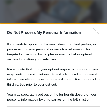
Do Not Process My Personal Information
If you wish to opt-out of the sale, sharing to third parties, or
processing of your personal or sensitive information for
targeted advertising by us, please use the below opt-out
section to confirm your selection.
Tendenze /
Sale il numero degli acquisti online in Europa e
aumentano le vendite di articoli second hand
Please note that after your opt-out request is processed you
Circa il 20% riguarda l'abbigliamento. Sempre più successo per i
may continue seeing interest-based ads based on personal
information utilized by us or personal information disclosed to
capi di seconda mano e per l'abbigliamento sportivo. Ad attrarre i
third parties prior to your opt-out.
consumatori è anche il gorpcore, la tendenza ad abbinare
l'abbigliamento sportivo con quello di tutti i giorni.
You may separately opt-out of the further disclosure of your
personal information by third parties on the IAB’s list of
Il caso /
Trump ha quasi esaurito l'arsenale Usa, ma il
downstream participants.