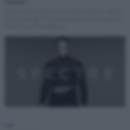
italiano
Diffuso online il primo trailer in italiano di 'Spectre', 24esimo
capitolo della saga di James Bond diretto da Sam Mendes con
Daniel Craig e Monica Bellucci.
GdS