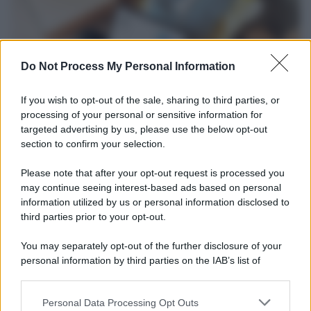
Do Not Process My Personal Information
If you wish to opt-out of the sale, sharing to third parties, or
processing of your personal or sensitive information for
targeted advertising by us, please use the below opt-out
section to confirm your selection.
Tendenze /
Sale il numero degli acquisti online in Europa e
aumentano le vendite di articoli second hand
Please note that after your opt-out request is processed you
Circa il 20% riguarda l'abbigliamento. Sempre più successo per i
may continue seeing interest-based ads based on personal
information utilized by us or personal information disclosed to
capi di seconda mano e per l'abbigliamento sportivo. Ad attrarre i
third parties prior to your opt-out.
consumatori è anche il gorpcore, la tendenza ad abbinare
l'abbigliamento sportivo con quello di tutti i giorni.
You may separately opt-out of the further disclosure of your
personal information by third parties on the IAB’s list of
Il caso /
Trump ha quasi esaurito l'arsenale Usa, ma il
downstream participants.
tycoon smentisce
Personal Data Processing Opt Outs
This information may also be disclosed by us to third parties