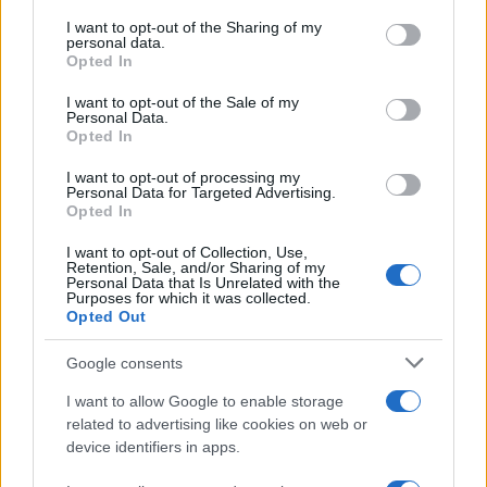
on the IAB’s List of Downstream Participants that may further
I want to opt-out of the Sharing of my
disclose it to other third parties.
personal data.
La banca /
Caso Mps: i pm milanesi ora vogliono vederci
Opted In
Please note that this website/app uses one or more Google
chiaro sulle “chat” tra un dirigente del Mef e alcuni ministri
services and may gather and store information including but
I want to opt-out of the Sale of my
Personal Data.
not limited to your visit or usage behaviour. You may click to
Opted In
grant or deny consent to Google and its third-party tags to
use your data for below specified purposes in below Google
I want to opt-out of processing my
La data /
L'8 agosto, quando la memoria dovrebbe insegnarci
consent section.
Personal Data for Targeted Advertising.
qualcosa
Opted In
I want to opt-out of Collection, Use,
Retention, Sale, and/or Sharing of my
Personal Data that Is Unrelated with the
Purposes for which it was collected.
Opted Out
Google consents
I want to allow Google to enable storage
related to advertising like cookies on web or
device identifiers in apps.