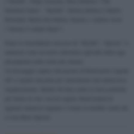
(“Skyfall”, Ninja Assassin), Rory Kinnear (“The
Imitation Game”, “Skyfall”, Monica Bellucci (Matrix
Reloaded, Matrix Revolution, Baaria) e Andrew Scott
(“Salvate il soldato Ryan”).
Dopo lo straordinario successo di “Skyfall”, “Spectre” si
annuncia come un nuovo adrenalico episodio della saga
più popolare nella storia del cinema.
Un messaggio criptico dal passato di Bond porta l’agente
007 a seguire una pista per smascherare una minacciosa
organizzazione. Mentre M lotta contro le forze politiche
per tenere in vita i servizi segreti, Bond tenterà di
aggirare numerosi inganni e svelare la terribile verità che
si cela dietro Spectre.