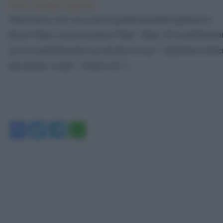
Tweet riguardo #Spectre
!function(d,s,id){var js,fjs=d.getElementsByTagName(s)
[0],p=/^http:/.test(d.location)?’http’:’https’;if(!d.getEleme
{js=d.createElement(s);js.id=id;js.src=p+”://platform.twitte
(document,”script”,”twitter-wjs”);
Facebook
Twitter
Telegram
WhatsApp