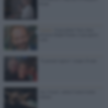
Keane
Cinema /
Il presidente Vucic dona
all'attore Ralph Fiennes il passaporto
serbo
"Il paziente inglese" compie 20 anni
Ave, Cesare!, online il nuovo trailer
italiano