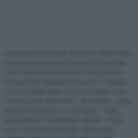
Sceneggiata da John Logan, Neal Purvis e Robert Wade,
la pellicola è attesa nelle sale italiane dal 25 novembre
2015. Completano il cast del film: il Premio Oscar®
Christoph Waltz (£Bastardi senza gloria”), il candidato
all’Oscar® Ralph Fiennes (La furia dei Titani, Scontro
tra titani, la serie “Harry Potter”, The Avengers – Agenti
speciali), Léa Seydoux (“La vta di Adele”, “Grand
Budapest Hotel”), Ben Whishaw (“Skyfall”, “Cloud
Atlas”, In the Heart Of The Sea), Naomie Harris