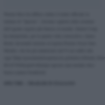
Warner Bros ha diffuso online il trailer ufficiale in
italiano di “Spectre”, 24esimo capitolo delle aventure
dell’agente segreto più famoso al mondo. Daniel Craig
ha interpretato, per la quarta volta consecutiva, James
Bond, lavorando insieme al regista Premio Oscar Sam
Mendes, che ha già annunciato [url”il suo addio alla
saga”]http://giornaledellospettacolo.globalist.it/Detail_Ne
ID=83709&typeb=0&dopo-spectre-sam-mendes-dice-
basta-a-james-bond[/url].
SPECTRE – TRAILER IN ITALIANO