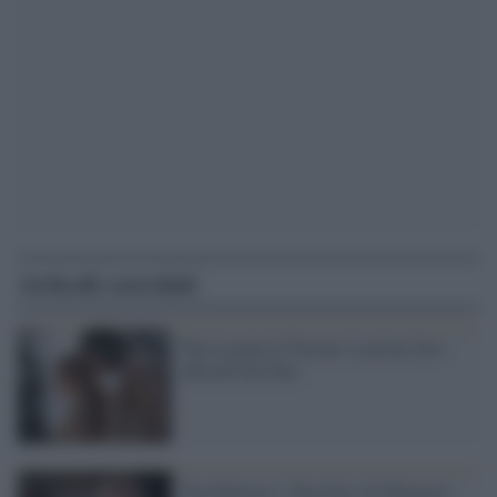
Articoli correlati
The Legend of Tarzan: le prime foto
ufficiali del film
Tim Burton e i Big Eyes di Margaret