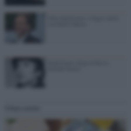
Della lungimiranza: A bigger splash
con Dakota Johnson
Ralph Fiennes dirige un film su
Rudolph Nureyev
Ultime notizie