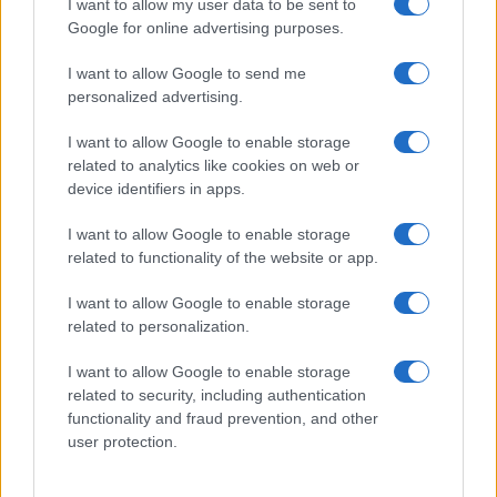
I want to allow my user data to be sent to
Google for online advertising purposes.
Syndication
Culture
I want to allow Google to send me
Salute
Globalist
personalized advertising.
Megachip
Globalscience
I want to allow Google to enable storage
related to analytics like cookies on web or
GiULia
Globalsport
device identifiers in apps.
Prima Pagina
I want to allow Google to enable storage
related to functionality of the website or app.
I want to allow Google to enable storage
Giornale dello
Facebook
related to personalization.
Spettacolo
Twitter
I want to allow Google to enable storage
Wondernet
related to security, including authentication
Cookie Policy
functionality and fraud prevention, and other
Giuliana Sgrena
user protection.
Preferenze Privacy