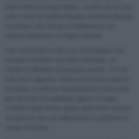
project leader per Doppia Difesa – ha dato vita a tre spot
scritti e diretti da Gabriele Pignotta, prodotti da Manuela
Cacciamani e Rai Cinema in collaborazione con
Cannizzo Produzioni e il Gruppo Trussardi.
Sono stati prodotti tre spot e un cortometraggio: tutti
incentrati sul delicato tema della sulle donne, con
l’intento di diffondere un messaggio positivo. Tre mini
storie dove l’apparente violenza di un uomo ai danni di
una donna, si trasforma inaspettatamente in gioco delle
parti all’interno del quotidiano rapporto di coppia.
L’obiettivo finale diventa, quindi, quello di far emergere
una figura di uomo che rappresenti per lo spettatore un
esempio da imitare.