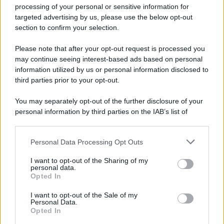
processing of your personal or sensitive information for
targeted advertising by us, please use the below opt-out
section to confirm your selection.
La scoperta /
Oplontis, le vittime dell’eruzione del Vesuvio
furono più numerose del previsto
Please note that after your opt-out request is processed you
Uno studio bioarcheologico sui resti rinvenuti nella Villa B
may continue seeing interest-based ads based on personal
information utilized by us or personal information disclosed to
ricostruisce la dieta degli abitanti: cereali, legumi e prodotti
third parties prior to your opt-out.
agricoli erano alla base dell’alimentazione, mentre le risorse
marine avevano un ruolo marginale.
You may separately opt-out of the further disclosure of your
personal information by third parties on the IAB’s list of
Il medagliere /
Europei di nuoto: Pellecani guida una super
downstream participants.
Italia
Personal Data Processing Opt Outs
This information may also be disclosed by us to third parties
on the IAB’s List of Downstream Participants that may further
I want to opt-out of the Sharing of my
disclose it to other third parties.
personal data.
Il centenario /
A L'Aquila arriva la mostra "TITO, 100 anni
Opted In
Please note that this website/app uses one or more Google
attraverso la forma"
services and may gather and store information including but
I want to opt-out of the Sale of my
Personal Data.
not limited to your visit or usage behaviour. You may click to
Opted In
grant or deny consent to Google and its third-party tags to
use your data for below specified purposes in below Google