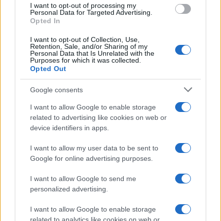
I want to opt-out of processing my
L'attesa /
Un estate di calcio: tra Mondiali e Serie A
consent section.
Personal Data for Targeted Advertising.
Opted In
I want to opt-out of Collection, Use,
Retention, Sale, and/or Sharing of my
Personal Data that Is Unrelated with the
Purposes for which it was collected.
Opted Out
Google consents
I want to allow Google to enable storage
related to advertising like cookies on web or
device identifiers in apps.
I want to allow my user data to be sent to
Google for online advertising purposes.
Syndication
Culture
I want to allow Google to send me
Salute
Globalist
personalized advertising.
Megachip
Globalscience
I want to allow Google to enable storage
related to analytics like cookies on web or