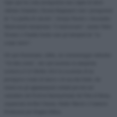
Ogni spot ha come protagonista una coppia di attori:
Adriano Giannini e Ksenia Rappoport sono i protagonisti
de “La partita di calcetto”, Giorgio Pasotti e Alessandra
Mastronardi interpretano “L’Anniversario”, mentre Fabio
Troiano e Claudia Gerini sono gli interpreti de “Le
scarpe nuove”.
Gli spot formeranno, infine, un cortometraggio intitolato
“Un’altra storia”, che sarà mostrato in anteprima
esclusiva il 22 Ottobre 2014 in occasione di un
prestigioso evento di lancio e di raccolta fondi, che
rientra tra gli appuntamenti solidali previsti nel
calendario del Festival Internazionale del Film di Roma,
organizzato da Rai Cinema, Studio Marver e Cannizzo
Produzioni per Doppia Difesa.