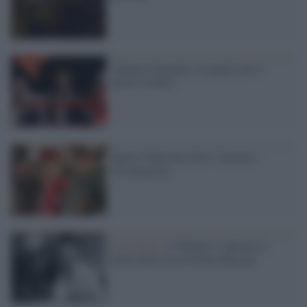
Adriano Giannini, ex pugile nel tv
movie su Rai1
Roma Videoclip 2014: vincono i
Tiromancino
La mostra /
A Milano si aprono le
porte della casa di Dino Buzzati