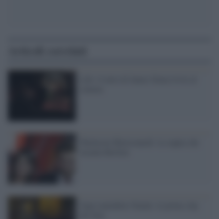
Articoli correlati
Life: il mito di James Dean rivive al
cinema
Pattinson-Mastronardi: la coppia che
incanta Berlino
Ogni maledetto Natale: le prime clip
del film