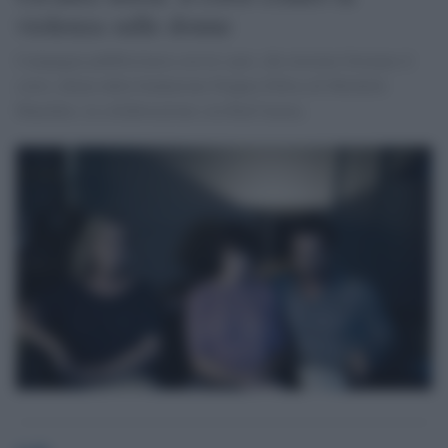
violenza sulle donne
Campagna pubblicitaria con tre spot, che insieme formano il
corto, ideata dalla fondazione Doppia Difesa di Michelle
Hunziker, in collaborazione con RaiCinema.