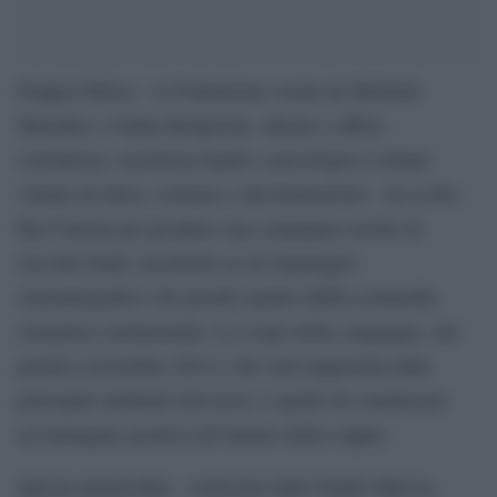
Doppia Difesa – la Fondazione creata da Michelle
Hunziker e Giulia Bongiorno, diretta a offrire
consulenza, assistenza legale e psicologica a donne
vittime di abusi, violenze e discriminazioni – ha scelto
Rai Cinema per produrre una campagna sociale di
raccolta fondi, incentrata su un linguaggio
cinematografico che prende spunto dallla commedia
romantica sentimentale. Lo scopo della campagna, che
partirà a novembre 2014 e che sarà supportata dalle
principali emittenti televisive, è quello di comunicare
un’immagine positiva all’interno della coppia.
Questa partnership – realizzata dallo Studio Marver,