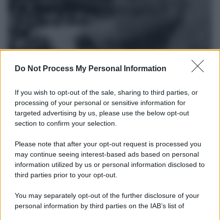
Do Not Process My Personal Information
If you wish to opt-out of the sale, sharing to third parties, or
processing of your personal or sensitive information for
La data /
L'8 agosto, quando la memoria dovrebbe insegnarci
targeted advertising by us, please use the below opt-out
qualcosa
section to confirm your selection.
Questo giorno del 1956 morirono 136 italiani nelle miniere di
carbone di Marcinelle. Lo stesso giorno del 1991 arrivarono con il
Please note that after your opt-out request is processed you
mercantile Vlora più di ventimila albanesi in cerca di una vita
may continue seeing interest-based ads based on personal
information utilized by us or personal information disclosed to
migliore che, pur tra paure e solidarietà, abbiamo accolto. Questa
third parties prior to your opt-out.
memoria sembra scolorire, lasciando spazio a una narrazione che
divide il mondo in un "noi" da proteggere e un "loro" da respingere.
You may separately opt-out of the further disclosure of your
personal information by third parties on the IAB’s list of
Il ricordo /
Le radici di Francesco
downstream participants.