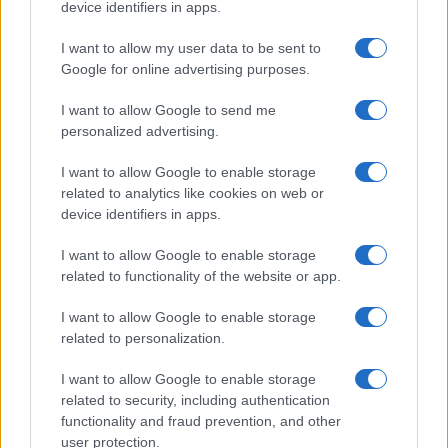
device identifiers in apps.
I want to allow my user data to be sent to
Google for online advertising purposes.
Syndication
Culture
I want to allow Google to send me
Salute
Globalist
personalized advertising.
Megachip
Globalscience
I want to allow Google to enable storage
related to analytics like cookies on web or
GiULia
Globalsport
device identifiers in apps.
Prima Pagina
I want to allow Google to enable storage
related to functionality of the website or app.
I want to allow Google to enable storage
Giornale dello
Facebook
related to personalization.
Spettacolo
Twitter
I want to allow Google to enable storage
Wondernet
related to security, including authentication
Cookie Policy
functionality and fraud prevention, and other
Giuliana Sgrena
user protection.
Preferenze Privacy