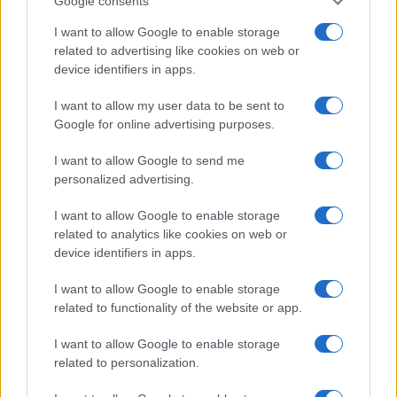
Google consents
I want to allow Google to enable storage
related to advertising like cookies on web or
device identifiers in apps.
I want to allow my user data to be sent to
Google for online advertising purposes.
Syndication
Culture
I want to allow Google to send me
Salute
Globalist
personalized advertising.
Megachip
Globalscience
I want to allow Google to enable storage
related to analytics like cookies on web or
GiULia
Globalsport
device identifiers in apps.
Prima Pagina
I want to allow Google to enable storage
related to functionality of the website or app.
I want to allow Google to enable storage
Giornale dello
Facebook
related to personalization.
Spettacolo
Twitter