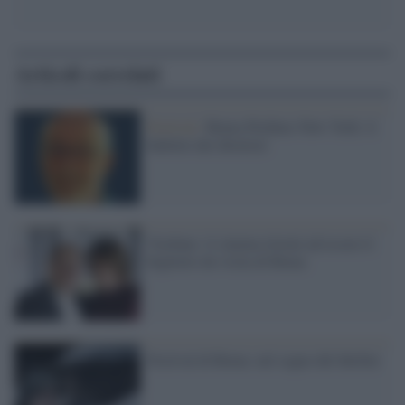
Articoli correlati
Festival /
Roma-Pechino-New York: il
balletto dei direttori
Verdone: il cinema ritorni ad essere il
biglietto da visita di Roma
Festival di Roma: nel segno del thriller