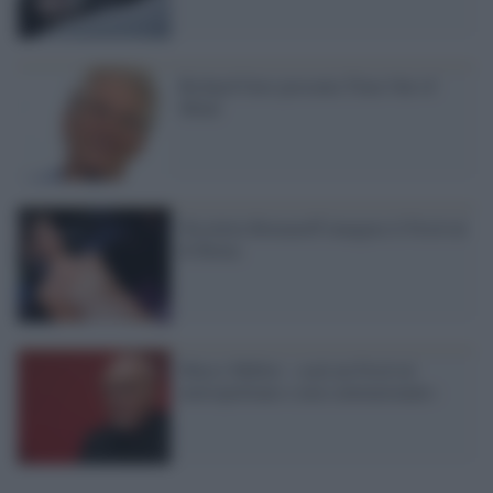
Richard Gere presenta Time Out of
Mind
Nicoletta Romanoff inaugura il Festival
di Roma
Marco Müller: «sarà un Festival
metropolitano e non convenzionale»