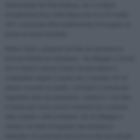
Internazionale del Film di Roma, che si svolgerà
all’Auditorium Parco della Musica dal 16 al 25 ottobre
2015, la decisione della manifestazione di assegnare un
premio al regista brasiliano.
Walters Salles a proposito del film che presenterà al
Festival di Roma ha sottolineato: «Jia Zhangke ci ricorda
che il cinema è ancora il luogo che può aiutarci a
comprendere meglio il mondo che ci circonda. Per un
numero crescente di cinefili, è diventato il cineasta più
importante della sua generazione. Attraverso i suoi film,
il cinema può essere ancora il territorio per eccellenza
delle scoperte e delle rivelazioni. Per Jia Zhangke il
cinema è un modo di registrare una memoria in
mutazione, di conservare traccia di ciò che non sarà più.