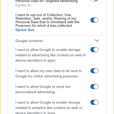
Personal Data for Targeted Advertising.
qualcosa
Opted In
I want to opt-out of Collection, Use,
Retention, Sale, and/or Sharing of my
Personal Data that Is Unrelated with the
Purposes for which it was collected.
Opted Out
Google consents
I want to allow Google to enable storage
related to advertising like cookies on web or
device identifiers in apps.
I want to allow my user data to be sent to
Google for online advertising purposes.
Syndication
Culture
I want to allow Google to send me
Salute
Globalist
personalized advertising.
Megachip
Globalscience
I want to allow Google to enable storage
related to analytics like cookies on web or
GiULia
Globalsport
device identifiers in apps.