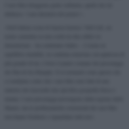
I suoi film ritraggono gente ordinaria, quelli che lui
definisce ‘i non detentori del potere’».
«Nell’ultima scena di Sanxia haoren / Still Life, un
uomo cammina su una corda tra due edifici in
demolizione – ha continuato Salles -. L’uomo in
equilibrio instabile, in continua relazione con qualcosa di
più grande di lui, è forse il punto comune dei personaggi
dei film di Jia Zhangke. È in momenti come questo che
ci rendiamo conto che i suoi film sono fatti di una
materia che trascende una specifica geografia fisica o
umana. I suoi personaggi provengono dalla regione dello
Shanxi, ma le problematiche esistenziali dei suoi film
non hanno frontiere e riguardano tutti noi».