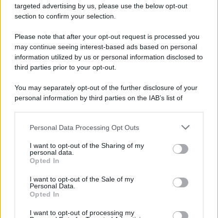
targeted advertising by us, please use the below opt-out
section to confirm your selection.
Tendenze /
Sale il numero degli acquisti online in Europa e
aumentano le vendite di articoli second hand
Please note that after your opt-out request is processed you
Circa il 20% riguarda l'abbigliamento. Sempre più successo per i
may continue seeing interest-based ads based on personal
information utilized by us or personal information disclosed to
capi di seconda mano e per l'abbigliamento sportivo. Ad attrarre i
third parties prior to your opt-out.
consumatori è anche il gorpcore, la tendenza ad abbinare
l'abbigliamento sportivo con quello di tutti i giorni.
You may separately opt-out of the further disclosure of your
personal information by third parties on the IAB’s list of
Il caso /
Trump ha quasi esaurito l'arsenale Usa, ma il
downstream participants.
tycoon smentisce
Personal Data Processing Opt Outs
This information may also be disclosed by us to third parties
on the IAB’s List of Downstream Participants that may further
I want to opt-out of the Sharing of my
disclose it to other third parties.
personal data.
La banca /
Caso Mps: i pm milanesi ora vogliono vederci
Opted In
Please note that this website/app uses one or more Google
chiaro sulle “chat” tra un dirigente del Mef e alcuni ministri
services and may gather and store information including but
I want to opt-out of the Sale of my
Personal Data.
not limited to your visit or usage behaviour. You may click to
Opted In
grant or deny consent to Google and its third-party tags to
use your data for below specified purposes in below Google
I want to opt-out of processing my
La data /
L'8 agosto, quando la memoria dovrebbe insegnarci
consent section.