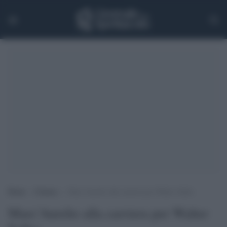
Home
>
Cinema
>
Marc’Aurelio alla carriera per Walter Salles
Marc'Aurelio alla carriera per Walter