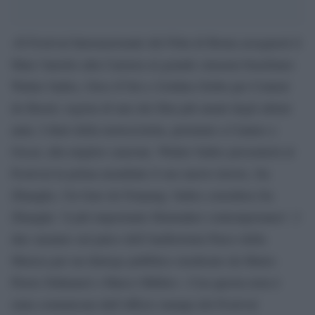
«Il Festival Internazionale del Film di Roma assegnerà il
Marc’Aurelio alla Carriera al grande cineasta brasiliano
Walter Salles, Orso d’Oro e Golden Globe per Central
do Brasil, regista di uno dei film più amati degli ultimi
anni, I diari della motocicletta, premiato a Cannes e
Oscar, alla miglior canzone. Walter Salles presenterà al
Festival in prima mondiale il suo nuovo lavoro, Jia
Zhangke, Un Gars de Fenyang: Salles considera Jia
Zhangke ‘il più importante filmmaker contemporaneo’. I
due saranno sul palco dell’Auditorium Parco della
Musica per un dialogo pubblico moderato da Marie-
Pierre Duhamel e Marco Müller». Con questa nota è
stata comunicata dall’ufficio stampa del Festival