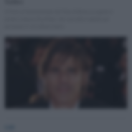
Salles
Il Festival Internazionale del Film di Roma assegnerà il
premio cineasta brasiliano, che sarà nella Capitale per
presentare il suo ultimo lavoro.
GdS