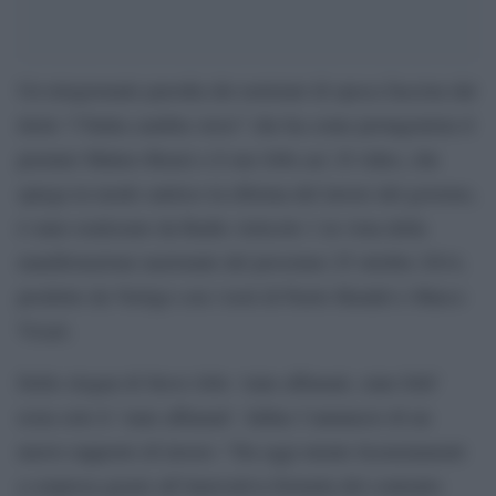
Un telegiornale parodia dei notiziari di epoca fascista dal
titolo “l’Italia cambia verso” che ha come protagonista il
premier Matteo Renzi e il suo Jobs act. Il video, che
spiega in modo satirico la riforma del lavoro del governo,
è stato realizzato da Radio Articolo 1 in vista della
manifestazione nazionale del prossimo 25 ottobre 2014,
prodotto da Vertigo con i testi di Paolo Hendel e Marco
Vicari.
Dello slogan di Steve Jobs ‘siate affamati, siate folli’
resta solo il ‘siate affamati’. Infine l’annuncio di un
nuovo rapporto di lavoro: “Da oggi niente licenziamenti
a sorpresa grazie all’innovativa formula del contratto