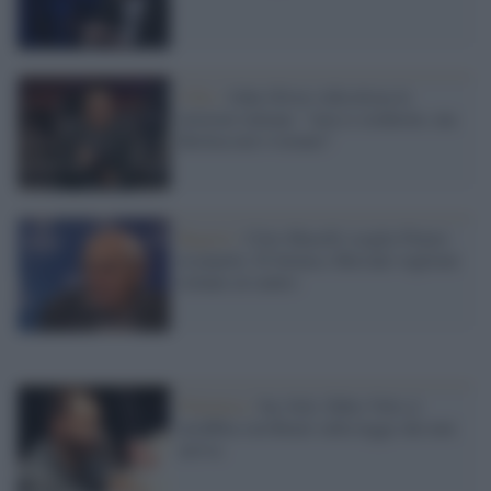
USA /
John Oliver ridicolizza le
elezioni italiane: "non ci crederete, ma
Berlusconi è tornato"
Registi /
Citto Maselli sceglie Potere
al popolo: D'Alema e Bersani vogliono
tornare al centro
Polemica /
Ius Soli, Fabio Volo si
arrabbia con Renzi sulla legge che non
arriva