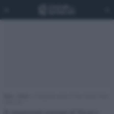
Home
>
Cinema
>
Il cinegiornale renziano di Vicari e Hendel: l’Italia
Il cinegiornale renziano di Vicari e