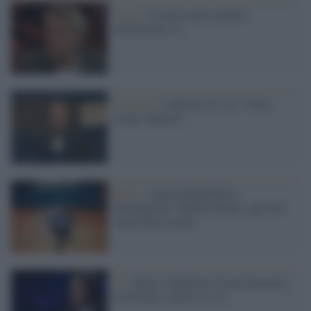
Video /
Il web esalta Landini
sull'articolo 18
L'analisi /
I talk de La7 e il “Vieni
avanti, Matteo!”
Rete 4 /
Quarta Repubblica,
anticipazioni: Matteo Renzi e gli altri
ospiti della serata
Tv /
Renzi conduttore di una docuserie
su Firenze: riprese al via