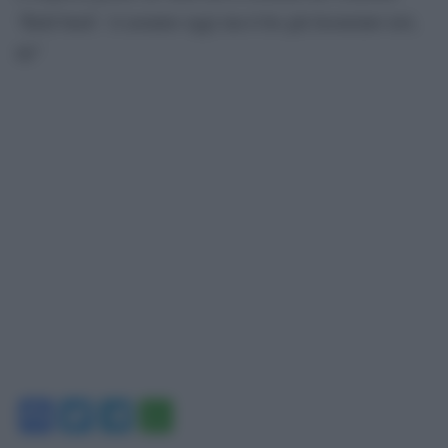
‘flash back’: ti assumo oggi ma ti ho già licenziato ieri,
tiè”
Facebook
Twitter
Telegram
WhatsApp