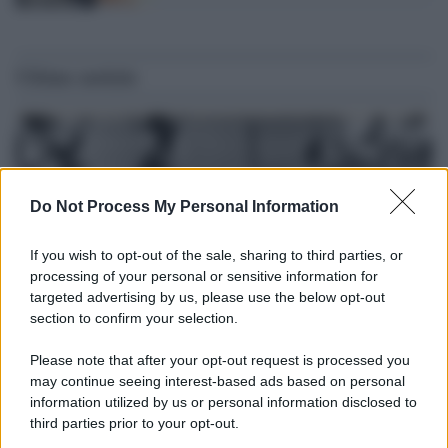
Ultime notizie
Do Not Process My Personal Information
If you wish to opt-out of the sale, sharing to third parties, or
processing of your personal or sensitive information for
targeted advertising by us, please use the below opt-out
section to confirm your selection.
Please note that after your opt-out request is processed you
Il lutto /
Addio a Livio Berruti, leggenda dello sprint
may continue seeing interest-based ads based on personal
italiano
information utilized by us or personal information disclosed to
third parties prior to your opt-out.
L’oro olimpico nei 200 metri a Roma 1960 aveva 87 anni. È morto