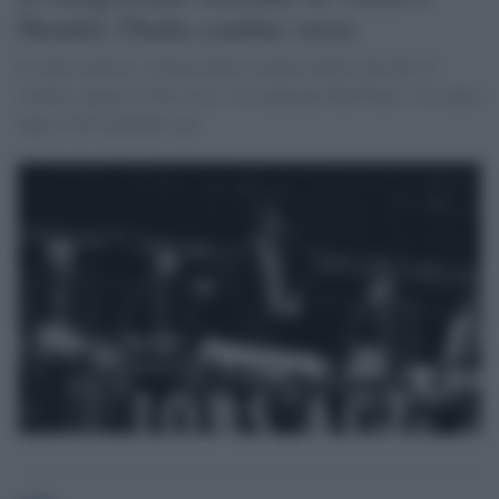
Il video satirico, a favore dello sciopero della Cgil del 25
ottobre, spiega il Jobs Acts e l'assunzione flash back: ti assumo
oggi, ti ho licenziato ieri.