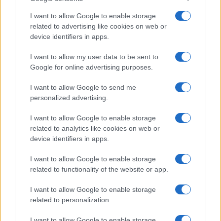
I want to allow Google to enable storage
related to advertising like cookies on web or
device identifiers in apps.
I want to allow my user data to be sent to
Google for online advertising purposes.
Syndication
Culture
I want to allow Google to send me
Salute
Globalist
personalized advertising.
Megachip
Globalscience
I want to allow Google to enable storage
related to analytics like cookies on web or
GiULia
Globalsport
device identifiers in apps.
Prima Pagina
I want to allow Google to enable storage
related to functionality of the website or app.
I want to allow Google to enable storage
Giornale dello
Facebook
related to personalization.
Spettacolo
Twitter
I want to allow Google to enable storage