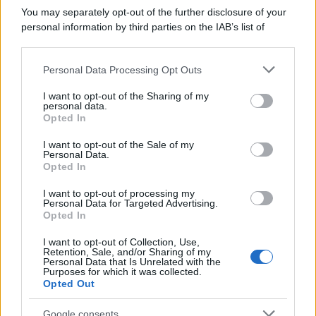
in una clinica torinese dopo un periodo di malattia.
You may separately opt-out of the further disclosure of your
personal information by third parties on the IAB’s list of
Motociclismo /
Raúl Fernández vince il Gp di Gran
downstream participants.
Bretagna davanti a Martin e Bezzecchi
Personal Data Processing Opt Outs
This information may also be disclosed by us to third parties
on the IAB’s List of Downstream Participants that may further
I want to opt-out of the Sharing of my
disclose it to other third parties.
personal data.
Il libro /
La letteratura che racconta l’estate
Opted In
Please note that this website/app uses one or more Google
services and may gather and store information including but
I want to opt-out of the Sale of my
Personal Data.
not limited to your visit or usage behaviour. You may click to
Opted In
grant or deny consent to Google and its third-party tags to
use your data for below specified purposes in below Google
I want to opt-out of processing my
L’evento /
Premio Dessì 2026, Villacidro si accende di
consent section.
Personal Data for Targeted Advertising.
cultura
Opted In
I want to opt-out of Collection, Use,
Retention, Sale, and/or Sharing of my
Personal Data that Is Unrelated with the
Purposes for which it was collected.
Opted Out
Google consents