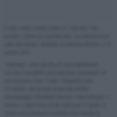
È stato svelato il primo trailer di “Unbroken” film
prodotto e diretto da Angelina Jolie. La pellicola uscirà
nelle sale italiane, distribuito da Universal Pictures, il 29
gennaio 2015.
“Unbroken”, tratto dal libro di Laura Hillenbrand,
racconta l’incredibile storia dell’atleta olimpionico ed
eroe di guerra, Louis “Louie” Zamperini (Jack
O’Connell), che insieme ad altri due membri
dell’equipaggio (Domhnall Gleeson e Finn Wittrock), è
riuscito a sopravvivere su una zattera per 47 giorni, in
seguito ad un disastroso incidente aereo durante la