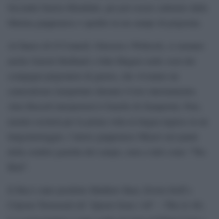
Seconda Guerra Mondiale, per poi essere catturato dalla
Marina giapponese e spedito in un campo di prigionia.
Al fianco di O’Connell, Gleeson e Wittrock, ci saranno
anche Garrett Hedlund e John Magaro nelle vesti dei
compagni prigionieri di guerra, che vivranno un
cameratismo inaspettato durante il loro internamento.
Alex Russell interpreterà il fratello di Zamperini, Pete,
mentre reciterà per la prima volta in lingua inglese in un
lungometraggio, l’attore giapponese Miyavi nei panni
della crudele guardia del campo, nota a tutti come “The
Bird”.
Il film è stato prodotto Matthew Baer, Erwin Stoff e
Clayton Townsend (di “Questi Sono i 40” – This Is 40).