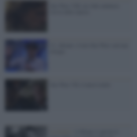
Star Wars VIII, un video annuncia
l'avvio delle riprese
J.J. Abrams: il mio Star Wars sarà una
trilogia
Star Wars VII, il nuovo trailer
La mostra /
A Milano si aprono le