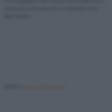
La sceneggiatura è stata scritta da Joel ed Ethan Coen e
la fotografia è stata curata dal 10 volte premio Oscar
Roger Deakins.
spettacolo@globalist.it
SCRIVI A: