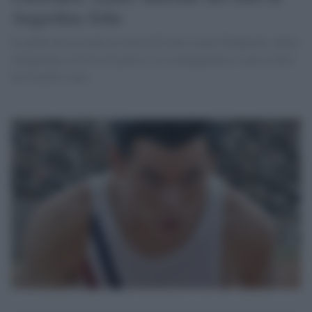
Angiolina Jolie
La pellicola racconta la storia di Louis Louie Zamperini, atleta
olimpionico ed eroe di guerra. La sceneggiatura è stata scritta
dai fratelli Coen.