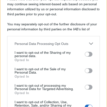
Una domenica di settembre con Guccini nella sua casa a Pàvana,
may continue seeing interest-based ads based on personal
information utilized by us or personal information disclosed to
tra ricordi del premio Tenco, la gara di disegni con Andrea
third parties prior to your opt-out.
Pazienza sulle tovaglie di carta, il rapporto con i fan che
continuano a cercarlo e la bellezza delle montagne e dei gatti.
You may separately opt-out of the further disclosure of your
personal information by third parties on the IAB’s list of
L'album /
"Timeless", il nuovo album postumo di Prince
downstream participants.
racconta quattro decenni di creatività
Personal Data Processing Opt Outs
This information may also be disclosed by us to third parties
on the IAB’s List of Downstream Participants that may further
I want to opt-out of the Sharing of my
disclose it to other third parties.
personal data.
L'inaugurazione /
Cuneo inaugura Esseci: il nuovo polo
Opted In
Please note that this website/app uses one or more Google
culturale nell’ex ospedale di Santa Croce
services and may gather and store information including but
I want to opt-out of the Sale of my
Personal Data.
not limited to your visit or usage behaviour. You may click to
Opted In
grant or deny consent to Google and its third-party tags to
use your data for below specified purposes in below Google
I want to opt-out of processing my
Musica /
Love Sensation, il primo duetto di Madonna e Kylie
consent section.
Personal Data for Targeted Advertising.
Minogue
Opted In
I want to opt-out of Collection, Use,
Retention, Sale, and/or Sharing of my