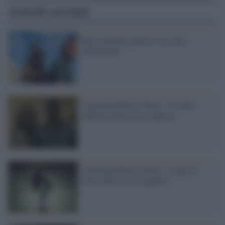
Articoli correlati
Terry Gilliam girerà il suo Don
Chischiotte
'American Horror Story': il trailer
ufficiale della sesta stagione
'American Horror Story': svelato il
titolo della sesta stagione?