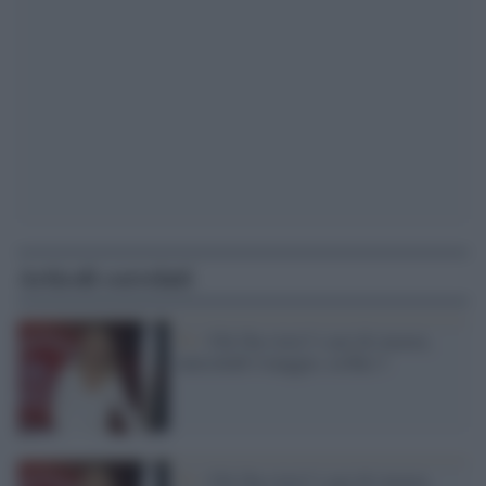
Articoli correlati
Tv /
Chi l'ha visto? i casi di stasera,
mercoledì 4 maggio, su Rai 3
Tv /
Chi l'ha visto? i casi di stasera,