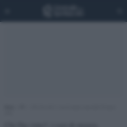
Home
>
TV
>
Chi l’ha visto?, i casi di stasera, mercoledì 30 marzo
2022
Chi l'ha visto?, i casi di stasera,