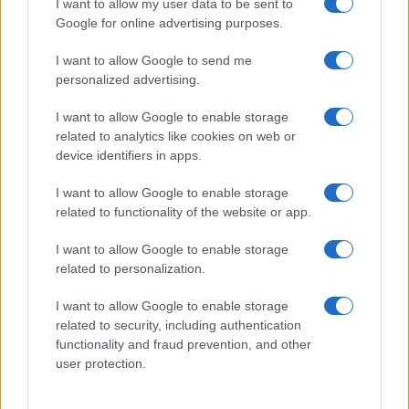
I want to allow my user data to be sent to
Google for online advertising purposes.
Syndication
Culture
I want to allow Google to send me
Salute
Globalist
personalized advertising.
Megachip
Globalscience
I want to allow Google to enable storage
related to analytics like cookies on web or
GiULia
Globalsport
device identifiers in apps.
Prima Pagina
I want to allow Google to enable storage
related to functionality of the website or app.
I want to allow Google to enable storage
Giornale dello
Facebook
related to personalization.
Spettacolo
Twitter
I want to allow Google to enable storage
Wondernet
related to security, including authentication
Cookie Policy
functionality and fraud prevention, and other
Giuliana Sgrena
user protection.
Preferenze Privacy