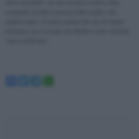
Nuovi documenti sul caso di Carlo La Duca, fatto
scomparire secondo la procura dalla moglie e dal
migliore amico. Si torna a parlare del caso di Angela
Celentano con l’avvocato che ribadisce come i bambini
“non si archiviano”.
Facebook
Twitter
Telegram
WhatsApp