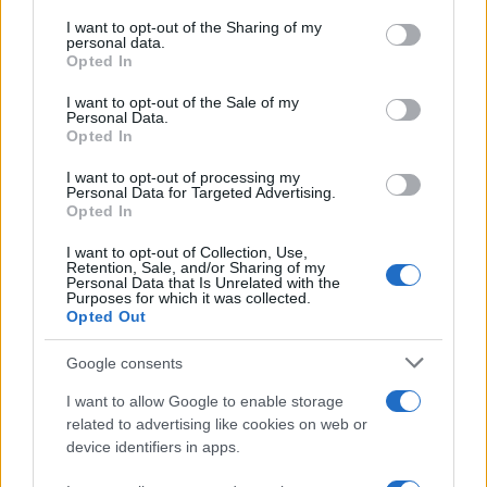
on the IAB’s List of Downstream Participants that may further
I want to opt-out of the Sharing of my
disclose it to other third parties.
personal data.
La banca /
Caso Mps: i pm milanesi ora vogliono vederci
Opted In
Please note that this website/app uses one or more Google
chiaro sulle “chat” tra un dirigente del Mef e alcuni ministri
services and may gather and store information including but
I want to opt-out of the Sale of my
Personal Data.
not limited to your visit or usage behaviour. You may click to
Opted In
grant or deny consent to Google and its third-party tags to
use your data for below specified purposes in below Google
I want to opt-out of processing my
La data /
L'8 agosto, quando la memoria dovrebbe insegnarci
consent section.
Personal Data for Targeted Advertising.
qualcosa
Opted In
I want to opt-out of Collection, Use,
Retention, Sale, and/or Sharing of my
Personal Data that Is Unrelated with the
Purposes for which it was collected.
Opted Out
Google consents
I want to allow Google to enable storage
related to advertising like cookies on web or
device identifiers in apps.