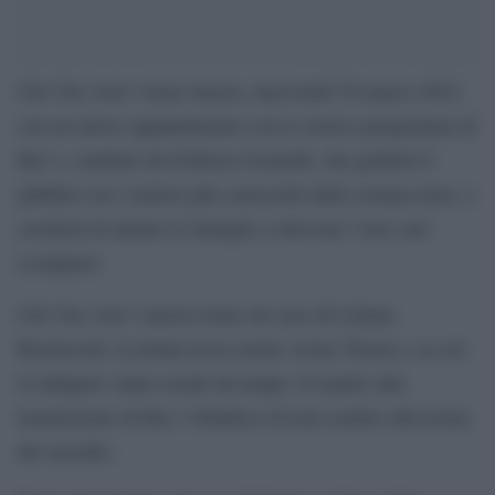
Chi l’ha visto? torna stasera, mercoledì 30 marzo 2022,
con un nuovo appuntamento con lo storico programma di
Rai 3, condotto da Federica Sciarelli, che
guiderà il
pubblico tra i misteri più conosciuti della cronaca nera, e
cercherà di aiutare le famiglie a ritrovare i loro cari
scomparsi.
Chi l’ha visto? stasera torna s
ul caso di Liliana
Resinovich, la donna trova morta vicino Trieste e su cui
le indagini vanno avanti da tempo. Il marito alla
trasmissione di Rai 3 ribadisce di non credere alla teoria
del suicidio.