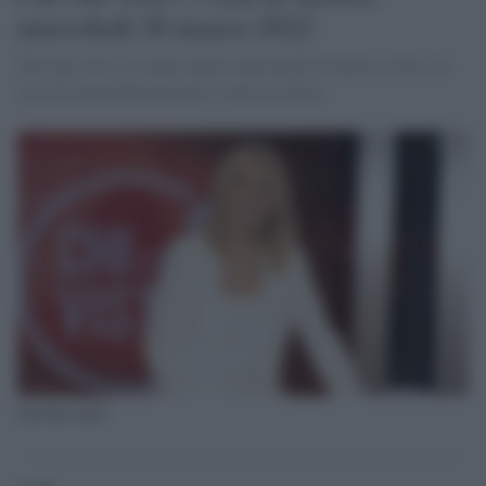
mercoledì 30 marzo 2022
Chi l'ha visto? in onda stasera mercoledì 30 marzo, torna sui
casi di Liliana Resinovich e Carlo La Duca
Chi l'ha visto?