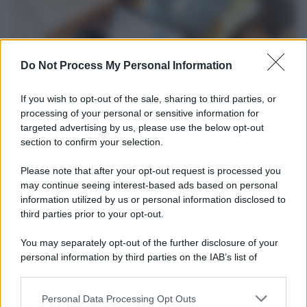
Do Not Process My Personal Information
If you wish to opt-out of the sale, sharing to third parties, or
processing of your personal or sensitive information for
targeted advertising by us, please use the below opt-out
section to confirm your selection.
Tendenze /
Sale il numero degli acquisti online in Europa e
aumentano le vendite di articoli second hand
Please note that after your opt-out request is processed you
Circa il 20% riguarda l'abbigliamento. Sempre più successo per i
may continue seeing interest-based ads based on personal
information utilized by us or personal information disclosed to
capi di seconda mano e per l'abbigliamento sportivo. Ad attrarre i
third parties prior to your opt-out.
consumatori è anche il gorpcore, la tendenza ad abbinare
l'abbigliamento sportivo con quello di tutti i giorni.
You may separately opt-out of the further disclosure of your
personal information by third parties on the IAB’s list of
Il caso /
Trump ha quasi esaurito l'arsenale Usa, ma il
downstream participants.
tycoon smentisce
Personal Data Processing Opt Outs
This information may also be disclosed by us to third parties