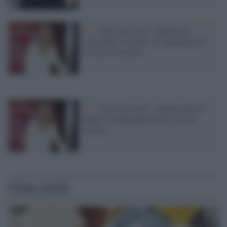
Tv /
‘Chi l’ha visto?’, puntata di
mercoledì 23 marzo: le anticipazioni
sui casi di stasera
Tv /
‘Chi l’ha visto?’, puntata del 16
marzo: le anticipazioni sui casi di
stasera
Ultime notizie