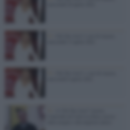
mercoledì 20 aprile 2022
Tv /
Chi l'ha visto? i casi di stasera,
mercoledì 13 aprile 2022
Tv /
Chi l'ha visto?, i casi di stasera,
mercoledì 6 aprile 2022
Tv /
A 'Chi l'ha visto?' stasera
l'omicidio di Carlo La Duca, ucciso
dalla moglie e dal migliore amico