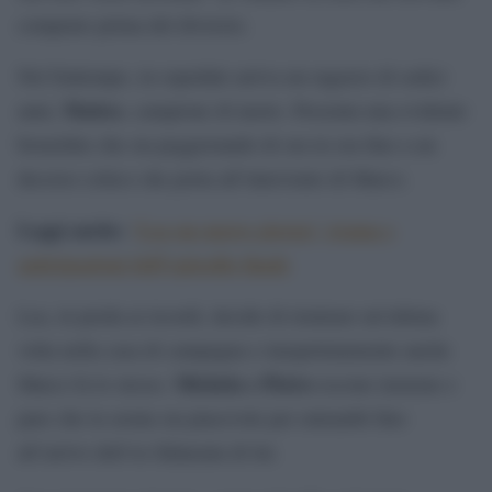
comprato prima del divorzio.
Nel frattempo, in ospedale arriva un ragazzo di sedici
Matteo
anni,
, campione di nuoto. Presenta una evidente
bronchite che sta peggiorando di ora in ora fino a un
decorso critico che porta all’intervento di Marco.
Leggi anche:
‘Lea un nuovo giorno’, trama e
anticipazioni dell’episodio finale
Lea, in preda ai ricordi, decide di rientrare un’ultima
volta nella casa di campagna e inaspettatamente anche
Michela e Pietro
Marco fa lo stesso.
escono insieme e
pare che la serata sia piacevole per entrambi fino
all’arrivo dell’ex fidanzata di lui.