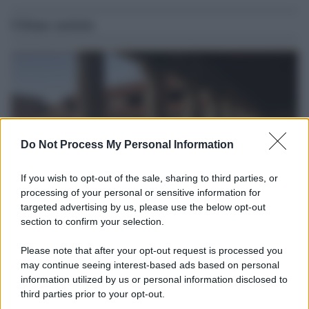
Ultime notizie
Do Not Process My Personal Information
If you wish to opt-out of the sale, sharing to third parties, or
processing of your personal or sensitive information for
targeted advertising by us, please use the below opt-out
section to confirm your selection.
La scoperta /
Oplontis, le vittime dell’eruzione del Vesuvio
furono più numerose del previsto
Please note that after your opt-out request is processed you
Uno studio bioarcheologico sui resti rinvenuti nella Villa B
may continue seeing interest-based ads based on personal
information utilized by us or personal information disclosed to
ricostruisce la dieta degli abitanti: cereali, legumi e prodotti
third parties prior to your opt-out.
agricoli erano alla base dell’alimentazione, mentre le risorse