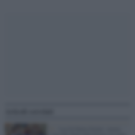
Articoli correlati
Tv /
‘Lea Un Nuovo Giorno’, stasera
l’episodio finale della fiction con Anna