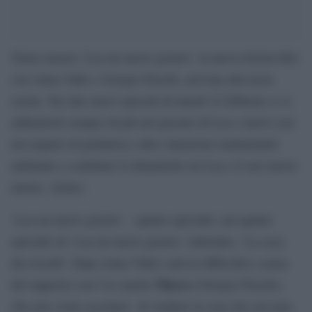
Torna stasera ‘Lea un nuovo giorno’, la nuova fiction Rai
con Anna Valle e Giorgio Pasotti, arrivata alla terza
serata. Nei due nuovi episodi di lunedì 22 febbraio ci si
addentrerà sempre di più nel passato di Lea e nuovi casi
nel reparto di pediatria e altre situazioni sentimentali
andranno a cambiare le dinamiche tra Lea e il suo nuovo
amore, Arturo.
‘Lea un nuovo giorno’ – quinto episodio: nel quinto
episodio di ‘Lea un nuovo giorno’, intitolato, ‘La casa
Lea
dei ricordi’,
(Anna Valle) sarà in difficoltà a causa
Marco
del rapporto con l’ex marito
(Giorgio Pasotti),
che non vuole accettare di vendere la casa che avevano