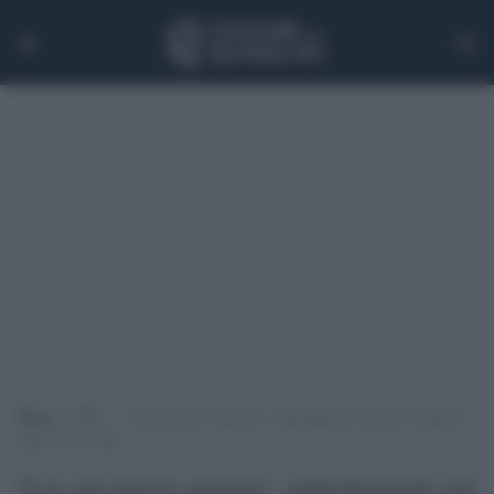
Home
>
TV
>
‘Lea un nuovo giorno’: anticipazioni sui nuovi episodi
della Fiction Rai
'Lea un nuovo giorno': anticipazioni sui