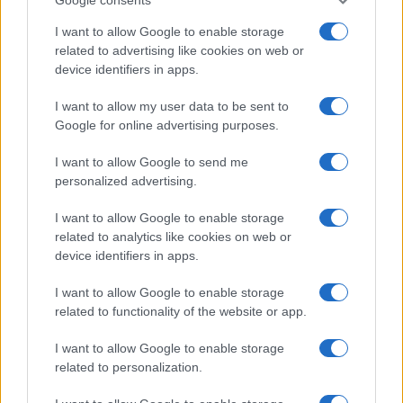
I want to allow Google to enable storage
related to advertising like cookies on web or
device identifiers in apps.
I want to allow my user data to be sent to
Google for online advertising purposes.
Syndication
Culture
I want to allow Google to send me
Salute
Globalist
personalized advertising.
Megachip
Globalscience
I want to allow Google to enable storage
related to analytics like cookies on web or
GiULia
Globalsport
device identifiers in apps.
Prima Pagina
I want to allow Google to enable storage
related to functionality of the website or app.
I want to allow Google to enable storage
Giornale dello
Facebook
related to personalization.
Spettacolo
Twitter