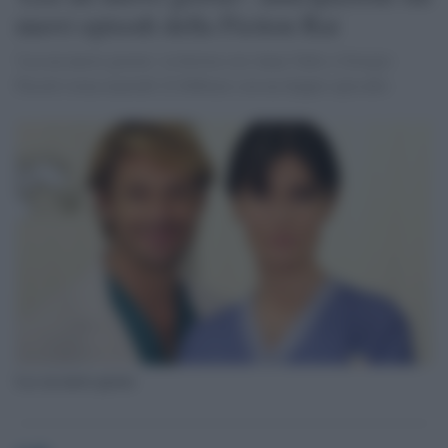
nuovi episodi della Fiction Rai
'Lea un nuovo giorno', la fiction con Anna Valle e Giorgio
Pasotti torna martedì 22 febbraio con un doppio episodio
Lea un nuovo giorno