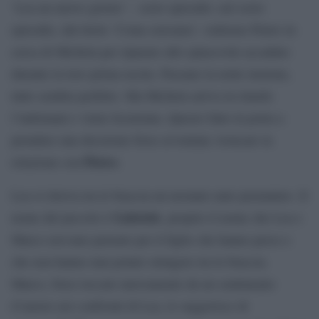
‘Lea un nuovo giorno’ – sesto episodio: nel sesto
episodio, dal titolo ‘Come eravamo’, vedremo Pietro in
cerca di Michela per riparare allo spiacevole accaduto
durante la loro prima uscita. Passano la notte insieme,
tutto sembra perfetto. Ma Michela arriva in ritardo
l’indomani e viene licenziata. Questo fatto la porta a
prendere una decisione forse avventata: troncare la
Pietro
relazione con
.
Lea si ritrova tra le braccia un neonato nato prematuro. Il
Gabriele
nome del piccolo è
, proprio il nome che Lea e
Marco avevano pensato per il figlio che hanno perso e
che non hanno mai potuto stringere tra le braccia.
Marco, forse toccato nuovamente da un sentimento
d’amore nei confronti di Lea, le suggerisce di