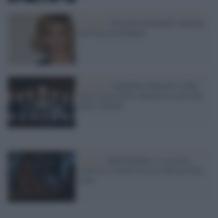
Cinema /
Nicoletta Romanoff: madrina
del Festival di Roma
La serie /
Guglielmo Marconi: la Rai
porta sul piccolo schermo la storia del
genio italiano
Il caso /
Baby Reindeer: la serie di
successo scatena la caccia alle persone
reali