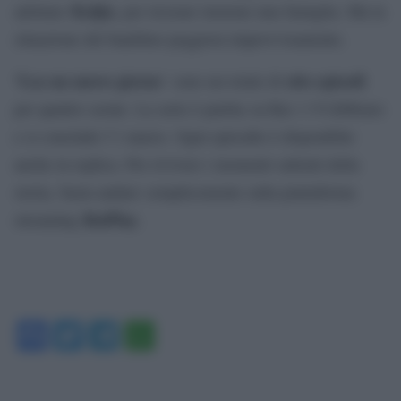
Koljia
adottare
, per ricreare insieme una famiglia. Ma la
situazione del bambino peggiora improvvisamente.
‘Lea un nuovo giorno
otto episodi
’ sono un totale di
per quattro serate. La serie è partita su Rai 1 l’8 febbraio
e si conclude l’1 marzo. Ogni episodio è disponibile
anche in replica. Per rivivere i momenti salienti della
storia, basta andare semplicemente sulla piattaforma
RaiPlay.
streaming
Facebook
Twitter
Telegram
WhatsApp