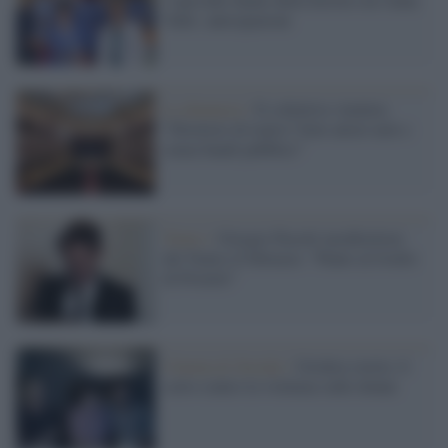
Valle: anticipazioni
La denuncia /
Il collettivo Amleta:
“Direttori di teatro? Solo attori noti e
senza bandi pubblici”
Teatro /
Giorgio Pasotti neodirettore
del Teatro d’Abruzzo: “Punto al livello
di Proietti”
Cinema & Sociale /
Un'altra storia: il
corto contro la violenza sulle donne