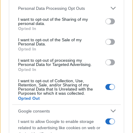
Bretagna davanti a Martin e Bezzecchi
Personal Data Processing Opt Outs
This information may also be disclosed by us to third parties
on the IAB’s List of Downstream Participants that may further
I want to opt-out of the Sharing of my
disclose it to other third parties.
personal data.
Il libro /
La letteratura che racconta l’estate
Opted In
Please note that this website/app uses one or more Google
services and may gather and store information including but
I want to opt-out of the Sale of my
Personal Data.
not limited to your visit or usage behaviour. You may click to
Opted In
grant or deny consent to Google and its third-party tags to
use your data for below specified purposes in below Google
I want to opt-out of processing my
L’evento /
Premio Dessì 2026, Villacidro si accende di
consent section.
Personal Data for Targeted Advertising.
cultura
Opted In
I want to opt-out of Collection, Use,
Retention, Sale, and/or Sharing of my
Personal Data that Is Unrelated with the
Purposes for which it was collected.
Opted Out
Google consents
I want to allow Google to enable storage
related to advertising like cookies on web or