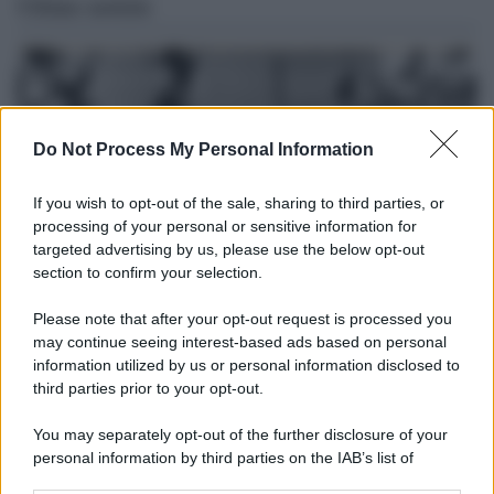
Ultime notizie
Do Not Process My Personal Information
If you wish to opt-out of the sale, sharing to third parties, or
processing of your personal or sensitive information for
targeted advertising by us, please use the below opt-out
section to confirm your selection.
Please note that after your opt-out request is processed you
Il lutto /
Addio a Livio Berruti, leggenda dello sprint
may continue seeing interest-based ads based on personal
italiano
information utilized by us or personal information disclosed to
third parties prior to your opt-out.
L’oro olimpico nei 200 metri a Roma 1960 aveva 87 anni. È morto
in una clinica torinese dopo un periodo di malattia.
You may separately opt-out of the further disclosure of your
personal information by third parties on the IAB’s list of
Motociclismo /
Raúl Fernández vince il Gp di Gran
downstream participants.