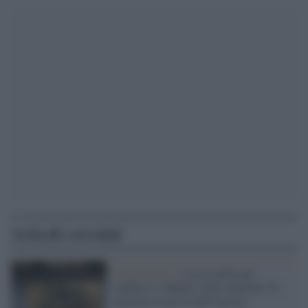
Articoli correlati
Informazione /
L'ascia della par
condicio si abbatte sulle emittenti Tv:
sanzioni in arrivo dall'Agcom