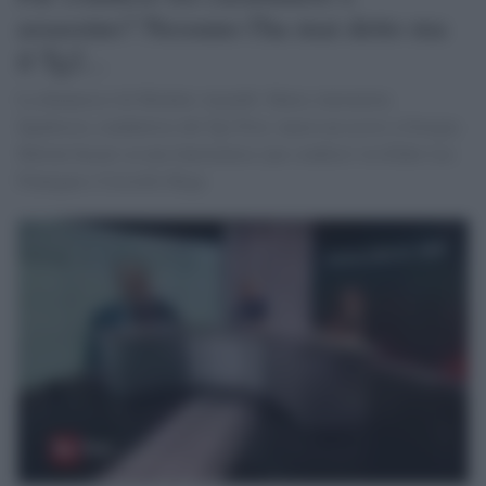
assassino? Nessuno l'ha mai detto ma
il Tg2...
La denuncia è di Michele Anzaldi: Maria Antonietta
Spadorcia, conduttrice del Tg2 Post, lancia un assist a Giorgia
Meloni basato su una fantomatica 'par condicio' tra Elder Lee
Finnegan e Cerciello Rega