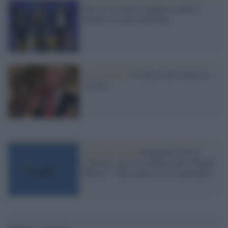
Striscia la notizia manda in onda il
filmato oscurato dalla Rai
Controcanto /
Il valzer fuori tempo di
Giorgia
Iniziative Gaza /
Emergency lancia
l'allarme, aereo israeliano sulla Sumud.
Meloni: "Tutto questo è irresponsabile"