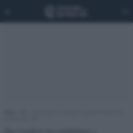
Home
>
TV
>
Par condicio tra carabiniere e assassino? Nessuno l’ha
mai detto ma il Tg2…
Par condicio tra carabiniere e