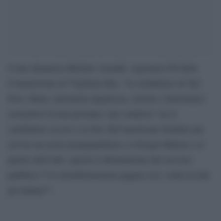
Come denuncia Michele Anzaldi, segretario Pd della
Commissione di Vigilanza Rai, “la conduttrice di Tg2
Post, Maria Antonietta Spadorcia, inventa i fantomatici
sostenitori di una presunta “par condicio” tra il
carabiniere ucciso e la foto dell’americano bendato per
servire un assist propagandistico a Giorgia Meloni e al
partito dell’odio: questa è informazione del servizio
pubblico? O è disinformazione pagata con i soldi di tutti
gli italiani?”.