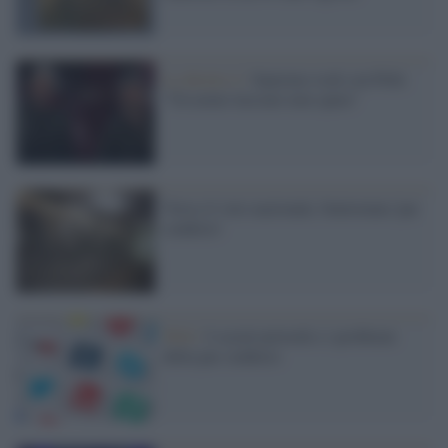
La diretta 4 /
Sanremo rock con Pelù:
"Un uomo lasciato non spara"
Verso il voto nazionale, bentornata 'par
condicio'
Web /
I social network e i problemi
della par condicio