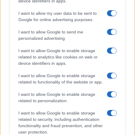
device identifiers in apps.
I want to allow my user data to be sent to
Google for online advertising purposes.
Syndication
Culture
I want to allow Google to send me
Salute
Globalist
personalized advertising.
Megachip
Globalscience
I want to allow Google to enable storage
related to analytics like cookies on web or
GiULia
Globalsport
device identifiers in apps.
Prima Pagina
I want to allow Google to enable storage
related to functionality of the website or app.
I want to allow Google to enable storage
Giornale dello
Facebook
related to personalization.
Spettacolo
Twitter
I want to allow Google to enable storage
Wondernet
related to security, including authentication
Cookie Policy
functionality and fraud prevention, and other
Giuliana Sgrena
user protection.
Preferenze Privacy