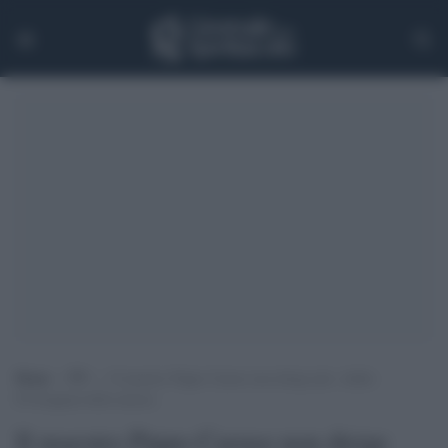
Home
>
TV
>
Il maestro Pippo Caruso non dirige più. Addio
D’Artagnan della musica
Il maestro Pippo Caruso non dirige