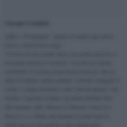
Giuseppe Costigliola
Addio a “D’Artagnan”, maestro di musica dal sorriso
dolce e i modi d’altri tempi
“È morto un mio grande amico, un grande musicista e
un grande direttore d’orchestra. Un uomo di squisita
sensibilità e di enorme preparazione musicale. Era un
uomo di enorme cultura generale, eravamo compagni di
scuola, ci siamo incontrati a New York da grandi e l’ho
invitato a seguirmi in Italia e da allora abbiamo fatto
Fantastico
tutto insieme, tutti i festival di Sanremo,
,
Domenica in
. Siamo stati insieme in questi anni di
grandi successi dei quali ha avuto grande parte.