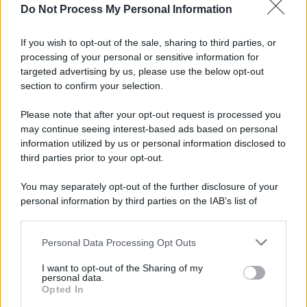
Do Not Process My Personal Information
If you wish to opt-out of the sale, sharing to third parties, or
processing of your personal or sensitive information for
targeted advertising by us, please use the below opt-out
section to confirm your selection.
Tendenze /
Sale il numero degli acquisti online in Europa e
aumentano le vendite di articoli second hand
Please note that after your opt-out request is processed you
Circa il 20% riguarda l'abbigliamento. Sempre più successo per i
may continue seeing interest-based ads based on personal
information utilized by us or personal information disclosed to
capi di seconda mano e per l'abbigliamento sportivo. Ad attrarre i
third parties prior to your opt-out.
consumatori è anche il gorpcore, la tendenza ad abbinare
l'abbigliamento sportivo con quello di tutti i giorni.
You may separately opt-out of the further disclosure of your
personal information by third parties on the IAB’s list of
Il caso /
Trump ha quasi esaurito l'arsenale Usa, ma il
downstream participants.
tycoon smentisce
Personal Data Processing Opt Outs
This information may also be disclosed by us to third parties
on the IAB’s List of Downstream Participants that may further
I want to opt-out of the Sharing of my
disclose it to other third parties.
personal data.
La banca /
Caso Mps: i pm milanesi ora vogliono vederci
Opted In
Please note that this website/app uses one or more Google
chiaro sulle “chat” tra un dirigente del Mef e alcuni ministri