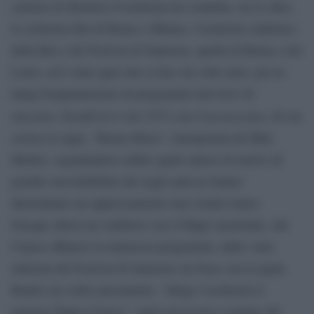
carriera di direttore d’orchestra ha condotto, tra le altre,
le orchestre Rai di Roma e Milano, l’orchestra sinfonica
della Rai e del Festival di Sanremo, quella di Roma e del
Lazio, ed è stato quel che si dice un volto noto, per la
lunga frequentazione di programmi televisivi di
Canzonissima
successo. Esordì in tv nel 1973 con
, di cui
scrisse la sigla, “Ruota libera”, interpretata da Mita
Medici, segnalandosi subito quale autore di motivi di
grande orecchiabilità che negli anni ne hanno
determinato un apprezzamento mai venuto meno.
Nacque allora un sodalizio con il Pippo nazionale, che
Caruso affiancò in numerosi programmi, dalle varie
edizioni del Festival di Sanremo (la frase con la quale
Baudo era solito presentarlo, “dirige l’orchestra il
maestro Pippo Caruso”, entrò nel lessico comune del