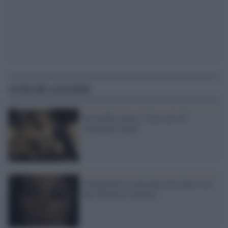
Articoli correlati
Su Netflix sbarca "Una serie di
sfortunati eventi"
Il Fantafestival presenta Gli anni d’oro
del fantastico europeo