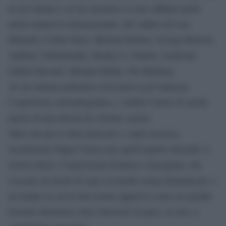
al suo talento e al suo mestiere si sono affidati anche
artisti numerosi internazionali, del calibro di Liza
Minnelli, Céline Dion, Michael Bolton, George Benson,
Andreas Vollenweider, Kenny G, Charles Aznavour,
Gilbert Bécaud, Michael Bublé, Pat Metheny.
Al suo talento poliedrico non poteva poi mancare
l’esperienza cinematografica, e infatti Caruso fu anche
autore di una decina di colonne sonore.
Oltre che per le doti musicali e i tanti successi,
ricorderemo Pippo Caruso per quell’aspetto demodé, il
sorriso dolce, l’espressione bonaria e trasognata, che
evocano un modo di stare al mondo ormai dimenticato, e
un tempo in cui la televisione appariva come un grande
focolare domestico dove ritrovarsi in pace, la sera, a