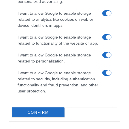
personalized advertising.
Megachip
Globalscience
I want to allow Google to enable storage
related to analytics like cookies on web or
GiULia
Globalsport
device identifiers in apps.
Prima Pagina
I want to allow Google to enable storage
related to functionality of the website or app.
I want to allow Google to enable storage
Giornale dello
Facebook
related to personalization.
Spettacolo
Twitter
I want to allow Google to enable storage
Wondernet
related to security, including authentication
Cookie Policy
functionality and fraud prevention, and other
Giuliana Sgrena
user protection.
Preferenze Privacy
CONFIRM
©2020 Giornale dello Spettacolo • All right reserved.