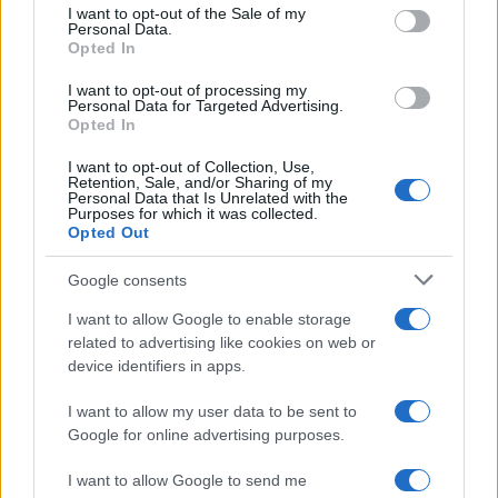
services and may gather and store information including but
I want to opt-out of the Sale of my
Personal Data.
not limited to your visit or usage behaviour. You may click to
Opted In
grant or deny consent to Google and its third-party tags to
use your data for below specified purposes in below Google
I want to opt-out of processing my
La data /
L'8 agosto, quando la memoria dovrebbe insegnarci
consent section.
Personal Data for Targeted Advertising.
qualcosa
Opted In
I want to opt-out of Collection, Use,
Retention, Sale, and/or Sharing of my
Personal Data that Is Unrelated with the
Purposes for which it was collected.
Opted Out
Google consents
I want to allow Google to enable storage
related to advertising like cookies on web or
device identifiers in apps.
I want to allow my user data to be sent to
Google for online advertising purposes.
Syndication
Culture
I want to allow Google to send me
Salute
Globalist