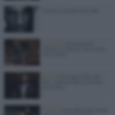
È morto il coreografo Silvio Oddi
Il colloquio /
Daniele Rustioni:
«Direttrici d’orchestra? Sono a favore,
vale la qualità»
Musica /
Il messaggio di Riccardo
Muti: l’Italia deve aprirsi al mondo,
non chiudersi
Costumi /
Il parto della moglie ritarda,
il direttore Axelrod rinuncia al