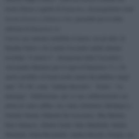
Fantastico
nostro Paese) a quelle di
, da programmi come
Serata d’onore
Numero Uno
a
, passando per le tante
Domenica in
edizioni di
.
Con le sue canzoni contribuì al lancio, tra gli altri, di
Heather Parisi e di Lorella Cuccarini (andrà almeno
ricordata “L’amore è”, interpretata dalla Cuccarini e
Alessandra Martines per la sigla di Fantastico 7), e fu
autore prolifico di brani molto amati dal pubblico degli
anni ’70-’80, come “Johnny Bassotto”, “Isotta”, “La
tartaruga”. Nutritissime, poi, le sue collaborazioni con
artisti di vario calibro: tra i tanti, Domenico Modugno a
Ornella Vanoni, Eduardo De Crescenzo, Mia Martini,
Enzo Jannacci, Alberto Sordi, Nino Manfredi, Sandra
Mondaini, Katia Ricciarelli, Andrea Bocelli, Giorgia, ma