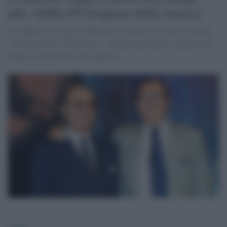
più. Addio D'Artagnan della musica
Scomparso a 82 anni il direttore d'orchestra di tanti Sanremo,
"Domenica In", "Fantastico". Una persona dolce e gentile, dal
grande talento e dai modi squisiti