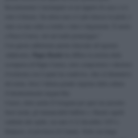
Recentemente è inciampato su un tappeto di casa e si è
rotto il femore. Da allora non si è più rimesso in piedi, è
stato su una sedia a rotelle e tutto è degenerato. È morto
a Passo Corese, ieri nel tardo pomeriggio.”
Con queste addolorate parole rilasciate all’agenzia
Pippo Baudo
Adnkronos,
ha diffuso la notizia della
scomparsa di Pippo Caruso, noto compositore e direttore
d’orchestra con il quale ha condiviso, oltre al diminutivo
del nome, forse l’ultima grande stagione della cultura
d’intrattenimento targata Rai.
Caruso, detto anche D’Artagnan per quel suo pizzetto
fuori moda, gli immancabili baffetti e i fluenti capelli
ondulati alle spalle, era nato il 22 dicembre 1935 a
Belpasso, in provincia di Catania. Nella sua lunga