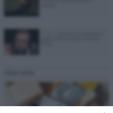
concerto
Sexgate /
Scoop dell'Associated Press:
quattro artiste accusano il direttore
Dutoit
Ultime notizie