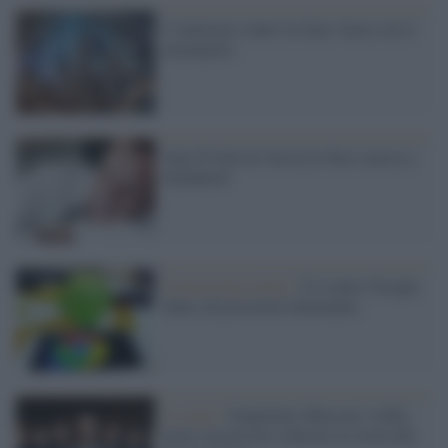
L'Antitrust contro la Siae: basta con il
monopolio
Gigi D'Alessio lascia la Siae e passa a
Soundreef
Concorrenza sleale /
Ue contro Google,
abuso di posizione dominante
La serie /
Guglielmo Marconi: la Rai
porta sul piccolo schermo la storia del