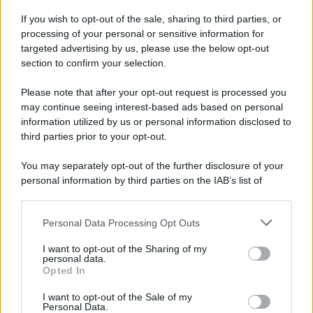
If you wish to opt-out of the sale, sharing to third parties, or
processing of your personal or sensitive information for
targeted advertising by us, please use the below opt-out
section to confirm your selection.
L'anniversario /
90 anni di Yves Saint Laurent, tra moda e
Please note that after your opt-out request is processed you
scandali
may continue seeing interest-based ads based on personal
information utilized by us or personal information disclosed to
Lo stilista francese di origini algerine per tutta la sua vita è stato
third parties prior to your opt-out.
come un faro per l'emancipazione del guardaroba femminile, tra
spregiudicatezza e talento.
You may separately opt-out of the further disclosure of your
personal information by third parties on the IAB’s list of
Le programmazioni /
I documentari RAI che raccontano
downstream participants.
l'Italia: da Mennea, a Tina Anselmi sino a Renzo Piano è
atteso un autunno tra grandi biografie, cultura, sport e crime
Personal Data Processing Opt Outs
This information may also be disclosed by us to third parties
on the IAB’s List of Downstream Participants that may further
I want to opt-out of the Sharing of my
disclose it to other third parties.
personal data.
L'evento /
Cent'anni di Turandot: torna a Verona lo
Opted In
Please note that this website/app uses one or more Google
spettacolo di Zeffirelli
services and may gather and store information including but
I want to opt-out of the Sale of my
Personal Data.
not limited to your visit or usage behaviour. You may click to