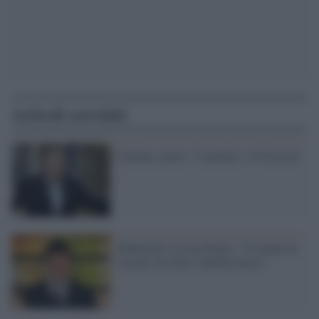
Articoli correlati
Cda Rai, eletti i 7 membri: c'è Freccero
diMartedì, Crozza-Renzi: "E' tempo di
vaccini, ho fatto l'antibersanica"