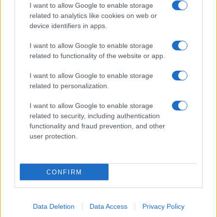
Megachip
Globalscience
I want to allow Google to enable storage
related to analytics like cookies on web or
GiULia
Globalsport
device identifiers in apps.
Prima Pagina
I want to allow Google to enable storage
related to functionality of the website or app.
I want to allow Google to enable storage
Giornale dello
Facebook
related to personalization.
Spettacolo
Twitter
I want to allow Google to enable storage
Wondernet
related to security, including authentication
Cookie Policy
functionality and fraud prevention, and other
Giuliana Sgrena
user protection.
Preferenze Privacy
CONFIRM
©2020 Giornale dello Spettacolo • All right reserved.
Data Deletion
Data Access
Privacy Policy
Syndication