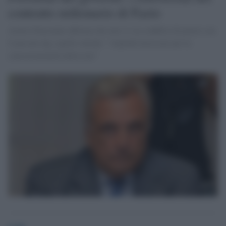
contratto milionario di Fazio
Arturo Diaconale afferma che non vi sia conflitto di potere con
il passato dg e quello attuale: "stipendi necessari per la
concorrenzialità della rete"