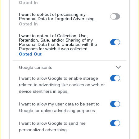
Opted In
grant or deny consent to Google and its third-party tags to
use your data for below specified purposes in below Google
I want to opt-out of processing my
Il festival /
"Logos. Parole dal Mediterraneo", a Palermo una
consent section.
Personal Data for Targeted Advertising.
nuova iniziativa culturale diretta da Nadia Terranova
Opted In
I want to opt-out of Collection, Use,
Retention, Sale, and/or Sharing of my
Personal Data that Is Unrelated with the
Purposes for which it was collected.
Opted Out
Google consents
I want to allow Google to enable storage
related to advertising like cookies on web or
device identifiers in apps.
I want to allow my user data to be sent to
Google for online advertising purposes.
Syndication
Culture
I want to allow Google to send me
Salute
Globalist
personalized advertising.