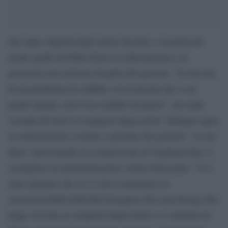
Sui super stipendi degli artisti alla Rai e in particolar
modo quello di Fabio Fazio la sollecitazione e le
pressioni sono arrivate da parte del governo. “Il cda non
ha un problema di conflitto con il passato dg o con
quello attuale, non è un conflitto di potere”, ma sulla
vicenda del tetto ai compensi degli artisti “abbiamo agito
su sollecitazione costante e perenne del governo”. Lo ha
detto, intervenendo in commissione di Vigilanza Rai, il
consigliere di amministrazione Arturo Diaconale. “Ci è
stato spiegato che se si voleva mantenere la
concorrenzialità della Rai bisognava fare una deroga alla
legge sul tetto ai compensi degli artisti e il contratto di