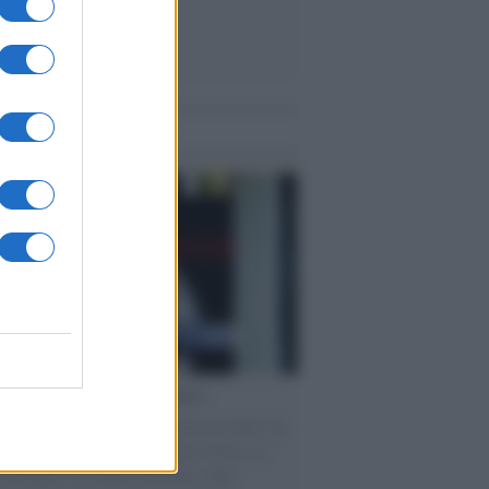
me notizie
cordo /
Le radici di Francesco
omenica di settembre con Guccini nella sua
a Pàvana, tra ricordi del premio Tenco, la
di disegni con Andrea Pazienza sulle