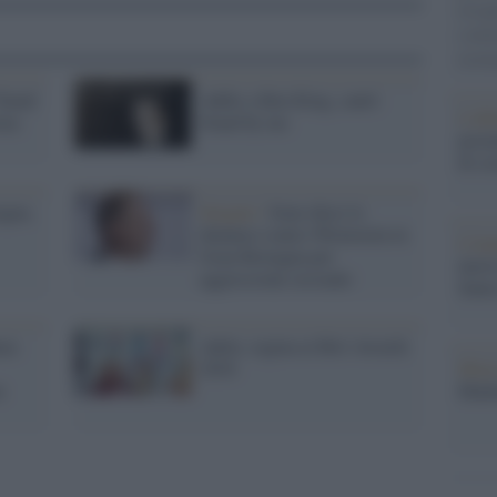
tovagl
conti
monta
Stand
Addio a Ben King, cantò
L'al
ima
Stand by me
postu
di cr
agna,
Sexgate /
Sono dieci le
denunce contro Weinstein in
L'in
Gran Bretagna per
nuovo
aggressione sessuale
Sant
nza
Adele, regina ai Brit Awards
2016
Musi
n
Mado