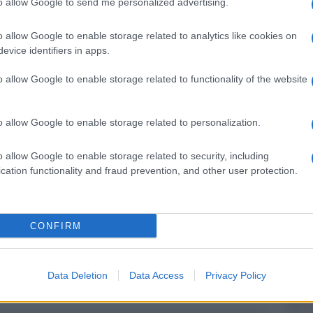
to allow Google to send me personalized advertising.
no studio televisivo ma vengono lasciati così
o allow Google to enable storage related to analytics like cookies on
non ci sono operatori tv, che sono in un’altra
evice identifiers in apps.
 telecamere fisse ai lati del teleschermo.
o allow Google to enable storage related to functionality of the website
Ulti
o allow Google to enable storage related to personalization.
pp
o allow Google to enable storage related to security, including
cation functionality and fraud prevention, and other user protection.
CONFIRM
Il ri
Una d
Data Deletion
Data Access
Privacy Policy
casa 
gara 