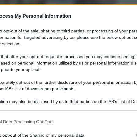
ocess My Personal Information
to opt-out of the sale, sharing to third parties, or processing of your per
formation for targeted advertising by us, please use the below opt-out s
 selection.
 that after your opt-out request is processed you may continue seeing i
ased on personal information utilized by us or personal information dis
 prior to your opt-out.
Legg
rately opt-out of the further disclosure of your personal information by
he IAB’s list of downstream participants.
tion may also be disclosed by us to third parties on the IAB’s List of 
 that may further disclose it to other third parties.
 that this website/app uses one or more Google services and may gath
l Data Processing Opt Outs
including but not limited to your visit or usage behaviour. You may click 
 to Google and its third-party tags to use your data for below specifi
o opt-out of the Sharing of my personal data.