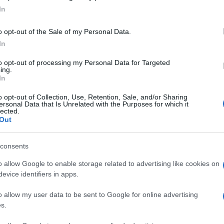
ogle consent section.
In
o opt-out of the Sale of my Personal Data.
In
to opt-out of processing my Personal Data for Targeted
reranno nelle case degli italiani per osservarli
ing.
In
 commentano i programmi che più amano. Arriva
o opt-out of Collection, Use, Retention, Sale, and/or Sharing
gramma che “guarda chi guarda la tv”: la prima
ersonal Data that Is Unrelated with the Purposes for which it
lected.
 onda su Italia 1 domenica 23 ottobre, in seconda
Out
lano, arriva dalla Gran Bretagna – ‘Gogglebox’
consents
hiamata la tv in gergo colloquiale – ed è stato
 è prodotto da Stand By Me in esclusiva per
o allow Google to enable storage related to advertising like cookies on
evice identifiers in apps.
persone spiate mentre guardano la tv: ci sono
o allow my user data to be sent to Google for online advertising
nonna e nipote tutti riuniti davanti al piccolo
s.