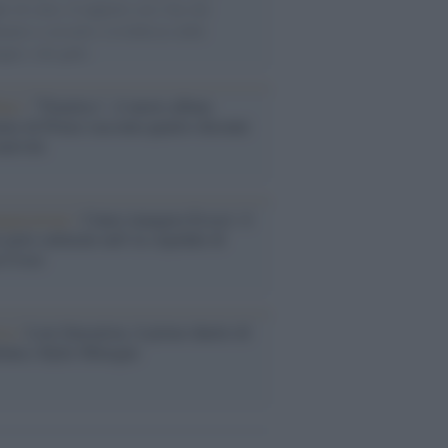
ie di carta, il rapporto con i fan che
nuano a cercarlo e la bellezza delle
gne e dei gatti.
bum /
"Timeless", il nuovo album
mo di Prince racconta quattro decenni
eatività
augurazione /
Cuneo inaugura Esseci: il
 polo culturale nell’ex ospedale di
a Croce
ca /
Love Sensation, il primo duetto di
nna e Kylie Minogue