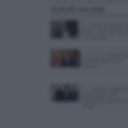
Articoli correlati
La casa di produzione "
by me" sbarca per la pr
volta al Lido
L'intervista /
Gran Bret
le ultime decisioni di
Starmer
Tv /
Cattleya, maggiora
inglese per il fiore
all'occhiello della fictio
italian