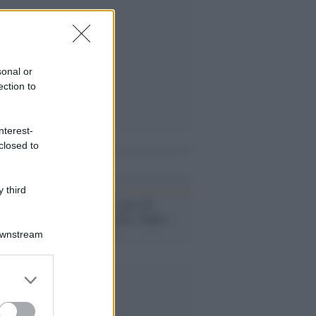
sonal or
ection to
nterest-
closed to
i anche
 third
Jude Law con i piccoli
migranti di Calais: hanno
bisogno di noi
Downstream
er and store
to grant or
ed purposes