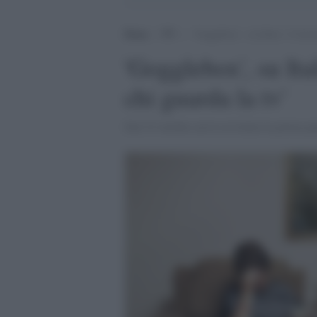
Home
>
TV
>
‘Gogglebox’, su Italia 1 il for
'Gogglebox', su Ita
chi guarda la tv'
Dal 23 ottobre arriva in Italia la prima 