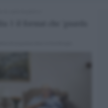
mat che ‘guarda chi guarda la tv’
lia 1 il format che 'guarda
puntata del programma ideato in Gran Bretagna