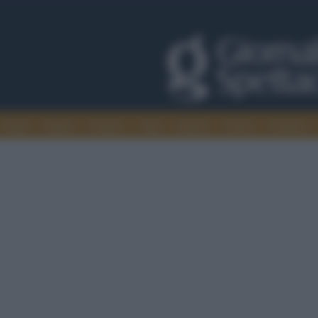
Trade
Radio
Games
Agis
Danza
Video
Cinema