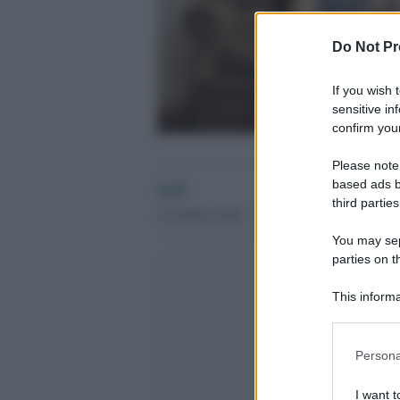
Do Not Pr
If you wish 
sensitive in
confirm your
Please note
based ads b
GdS
third parties
21 Ottobre 2016 - 12.13
You may sepa
parties on t
This informa
Participants
Please note
Persona
information 
deny consent
I want t