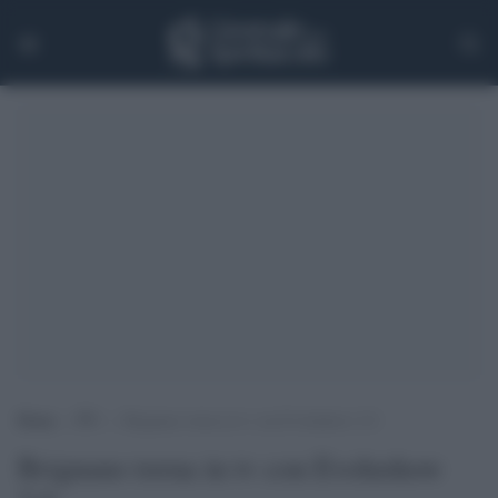
Home
>
TV
>
Brignano torna in tv con Evolushow 2.0
Brignano torna in tv con Evolushow