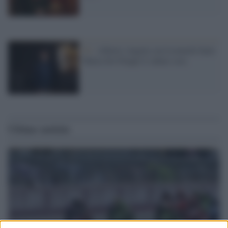
Tv /
Alberto Angela con Leonardo batte
Maria De Filippi il sabato sera
Ultime notizie