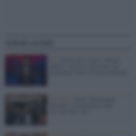
Articoli correlati
Tv /
‘Un’ora sola vi vorrei - Booster
edition’: stasera la ‘terza dose’ del
programma comico di Enrico Brignano
Box Office /
Brizzi, Mazzamauro,
Brignano: il cinepanettone della
discordia batte tutti