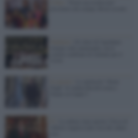
Il film /
"Poveri ma ricchissimi"
presentato alla stampa. Brizzi assente
Pandemia /
Gli show di Capodanno
tornano sulle ammiraglie, ma le
scalette cambiano di continuo per il
Covid
Il concerto /
Lo spettacolo "Silent
Night" di Andrea Bocelli torna a
Natale su Canale 5
Tv /
La cultura vince ancora: Ulisse di
Alberto Angela il più visto del sabato
sera