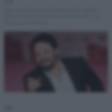
2.0
Dopo aver registrato il sold out in tutti i teatri e palazzetti
d'Italia arriva in tv il prossimo 2 settembre alle ore 21, su
Canale 5, il suo spettacolo.
GdS