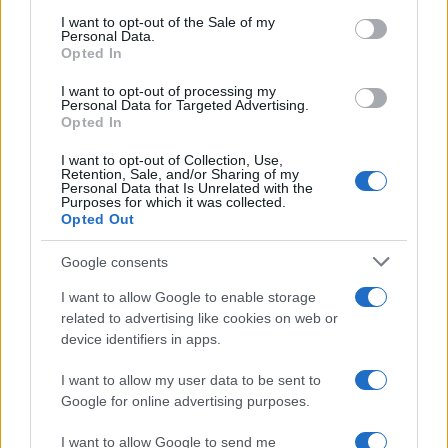
cultura
services and may gather and store information including but
I want to opt-out of the Sale of my
Personal Data.
not limited to your visit or usage behaviour. You may click to
Opted In
grant or deny consent to Google and its third-party tags to
use your data for below specified purposes in below Google
I want to opt-out of processing my
Cultura /
Nel cuore delle Marche un viaggio itinerante tra
consent section.
Personal Data for Targeted Advertising.
design, arte, musica e antichi mestieri
Opted In
I want to opt-out of Collection, Use,
Retention, Sale, and/or Sharing of my
Personal Data that Is Unrelated with the
Purposes for which it was collected.
Opted Out
Google consents
I want to allow Google to enable storage
related to advertising like cookies on web or
device identifiers in apps.
I want to allow my user data to be sent to
Google for online advertising purposes.
Syndication
Culture
I want to allow Google to send me