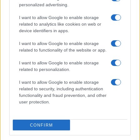
Salute
Globalist
personalized advertising.
Megachip
Globalscience
I want to allow Google to enable storage
related to analytics like cookies on web or
GiULia
Globalsport
device identifiers in apps.
Prima Pagina
I want to allow Google to enable storage
related to functionality of the website or app.
I want to allow Google to enable storage
Giornale dello
Facebook
related to personalization.
Spettacolo
Twitter
I want to allow Google to enable storage
Wondernet
related to security, including authentication
Cookie Policy
functionality and fraud prevention, and other
Giuliana Sgrena
user protection.
Preferenze Privacy
CONFIRM