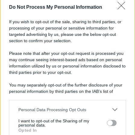
Do Not Process My Personal Information
If you wish to opt-out of the sale, sharing to third parties, or
processing of your personal or sensitive information for
Motociclismo /
Raúl Fernández vince il Gp di Gran
targeted advertising by us, please use the below opt-out
Bretagna davanti a Martin e Bezzecchi
section to confirm your selection.
Il pilota iberico, scattato dalla seconda casella sulla griglia di
partenza, ha dominato la gara dal primo all'ultimo giro,
Please note that after your opt-out request is processed you
conquistando così la sua seconda vittoria in carriera in top class.
may continue seeing interest-based ads based on personal
information utilized by us or personal information disclosed to
Disastrose prestazioni, invece, per quasi tutte le Ducati, apparse
third parties prior to your opt-out.
lente e difficili da guidare già a partire dalle prove libere di venerdì.
Settimo Marquez ed anche Bagnaia out.
You may separately opt-out of the further disclosure of your
personal information by third parties on the IAB’s list of
Il libro /
La letteratura che racconta l’estate
downstream participants.
Personal Data Processing Opt Outs
This information may also be disclosed by us to third parties
on the IAB’s List of Downstream Participants that may further
I want to opt-out of the Sharing of my
disclose it to other third parties.
personal data.
L’evento /
Premio Dessì 2026, Villacidro si accende di
Opted In
Please note that this website/app uses one or more Google