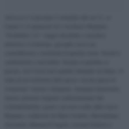
Arriva in tv il prossimo 2 settembre alle ore 21, su
Canale 5, lo spettacolo di e con Enrico Brignano,
“Evolushow 2.0”, viaggio divertente e sarcastico
attraverso l’evoluzione, giocando con le sue
contraddizioni e sorridendo di qualche errore. Perché il
cambiamento è inevitabile: bisogna sì guardare al
passato, ma è lecito farsi qualche domanda sul futuro. Si
tratta di un’evoluzione della specie o di una specie di
evoluzione? Attorno a Brignano, immagini futuristiche,
musica, presenze magiche confezioneranno due
d’intrattenimento, grazie a un testo scritto dallo stesso
Brignano, coadiuvato da Mario Scaletta, Massimiliano
Giovanetti, Manuela D’Angelo, Luciano Federico e