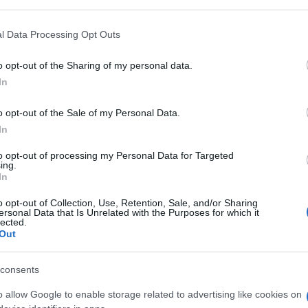
 that may further disclose it to other third parties.
 that this website/app uses one or more Google services and may gath
l Data Processing Opt Outs
including but not limited to your visit or usage behaviour. You may click 
 to Google and its third-party tags to use your data for below specifi
o opt-out of the Sharing of my personal data.
ogle consent section.
In
ai visto prima. Cosa succederebbe se Tex si
o opt-out of the Sale of my Personal Data.
In
ore per discutere la sceneggiatura del mese?
to opt-out of processing my Personal Data for Targeted
ing.
ere su Sky Arte HD per il primo episodio di The
In
n e animazione in onda per dodici settimane tutti i
o opt-out of Collection, Use, Retention, Sale, and/or Sharing
ersonal Data that Is Unrelated with the Purposes for which it
lected.
Out
 tra la Sergio Bonelli, Tiwi e Sky vede come
to da Alex Cendron – e i suoi personaggi.
consents
 tutte le star del fumetto italiano, Morgan Lost,
o allow Google to enable storage related to advertising like cookies on