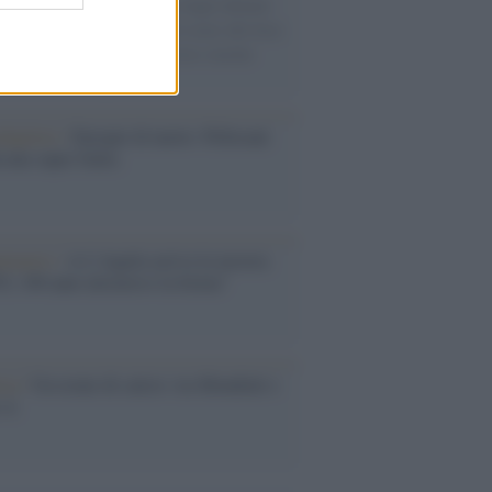
Villa B ricostruisce la dieta degli abitanti:
i, legumi e prodotti agricoli erano alla base
alimentazione, mentre le risorse marine
no un ruolo marginale.
dagliere /
Europei di nuoto: Pellecani
 una super Italia
ntenario /
A L'Aquila arriva la mostra
, 100 anni attraverso la forma"
esa /
Un estate di calcio: tra Mondiali e
e A