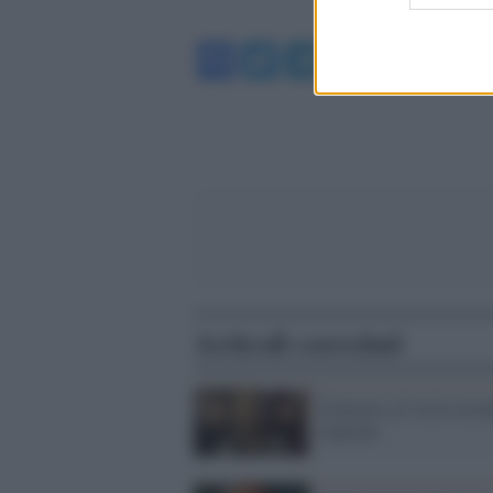
Facebook
Twitter
Telegram
WhatsA
Articoli correlati
Gomorra, al via la seco
stagione