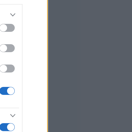
er and store
to grant or
ed purposes