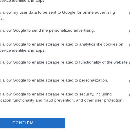
rtin Mystère, Zagor e gli ultimi arrivati, gli
evice identifiers in apps.
oberto Recchioni autore a capo della collana d
o allow my user data to be sent to Google for online advertising
s.
n breve cameo insieme a Michele Masiero,
elli.
to allow Google to send me personalized advertising.
Ulti
n il contributo di Emiliano Mammucari,
o allow Google to enable storage related to analytics like cookies on
evice identifiers in apps.
ndisi per Dylan Dog. Roberto Pisoni, direttore di
la prestigiosa partnership con la storica casa del
o allow Google to enable storage related to functionality of the website
citi a dare vita ai personaggi dei più celebri
alii, c’è la «volontà di sperimentare linguaggi
o allow Google to enable storage related to personalization.
azione delle migliori espressioni della creatività
o allow Google to enable storage related to security, including
o già lavorato per la realizzazione di Destini
cation functionality and fraud prevention, and other user protection.
La sc
dell’
nume
CONFIRM
Uno s