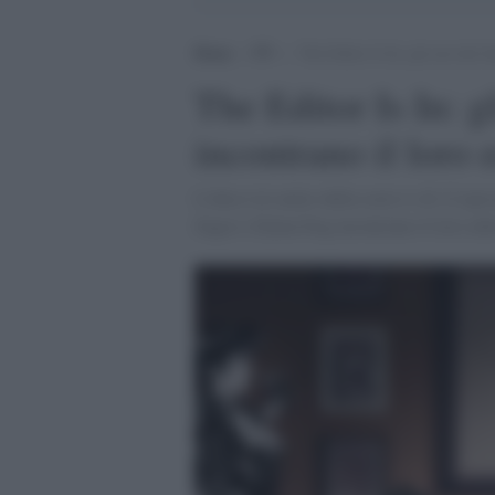
Home
>
TV
>
The Editor Is In: gli eroi dei f
The Editor Is In: gl
incontrano il loro 
L'idea è al centro della serie tv di 12 ep
Zagor e Dylan Dog incontrano il loro edit