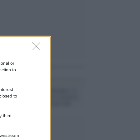
sonal or
ection to
i anche
nterest-
Il caso /
Baby Reindeer: la
serie di successo scatena la
closed to
caccia alle persone reali
 third
Downstream