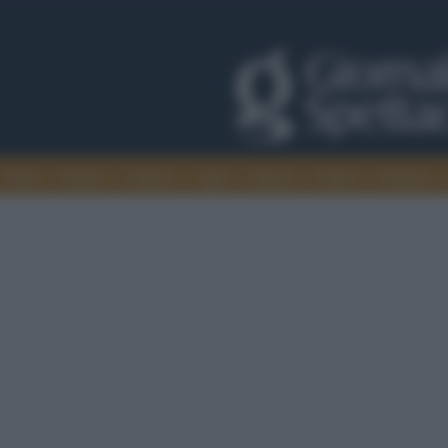
Trade
Radio
Games
Agis
Danza
Video
Cinema