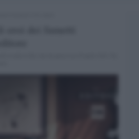
umetti incontrano il loro editore
i eroi dei fumetti
editore
isodi in onda su Sky Arte da questa sera 28 aprile 2016. Tex,
ore.