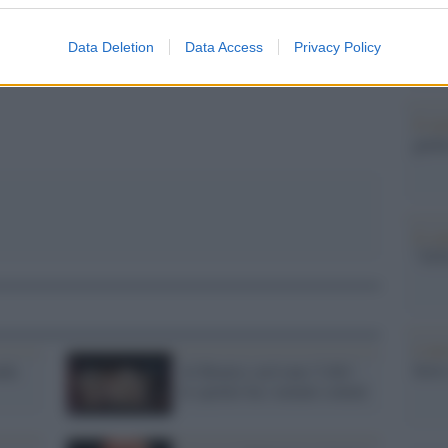
nella 
cereal
pp
dell’
Data Deletion
Data Access
Privacy Policy
aveva
Il me
guida
Il ce
"TITO
L'att
Seri
nda
Al Romics arrivano 'I diti':
lo spoiler ha i minuti contati