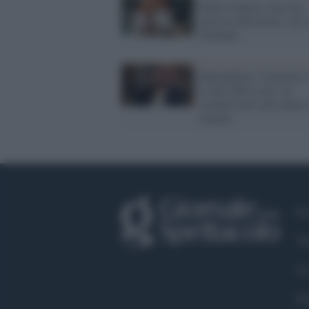
Radio Capital, Zucconi
lascia la direzione: arri
Giannini
Montalbano: Camilleri 
la fine della serie sul
commissario più amato 
italiani
Fa
Tw
Co
Pr