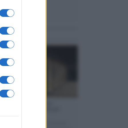
me notizie
operta /
Oplontis, le vittime
eruzione del Vesuvio furono più
rose del previsto
tudio bioarcheologico sui resti rinvenuti