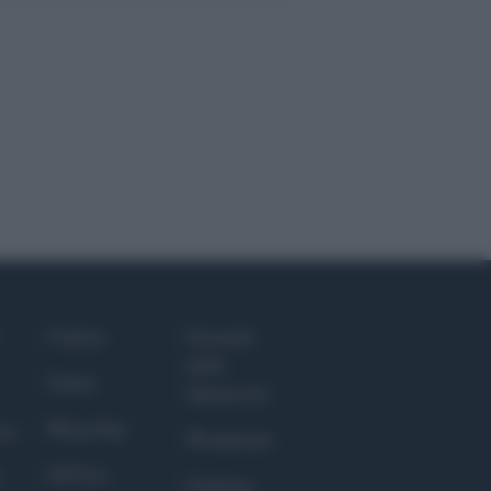
Culture
Giornale
dello
Salute
Spettacolo
Megachip
nce
Wondernet
GiULia
Giuliana