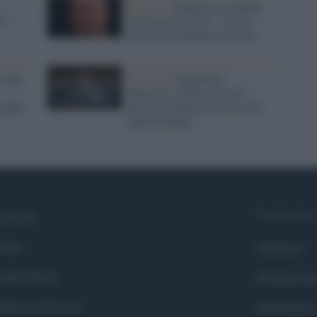
Registi /
"Scherma e cinema,
va
un modo di vivere": il lato
nascosto di Davide Ferrario
svela
La serie /
Guglielmo
Marconi: la Rai porta sul
dagli
piccolo schermo la storia del
genio italiano
Syndication
cebook
itter
Globalist
okie Policy
Globalscie
eferenze Privacy
Globalsport