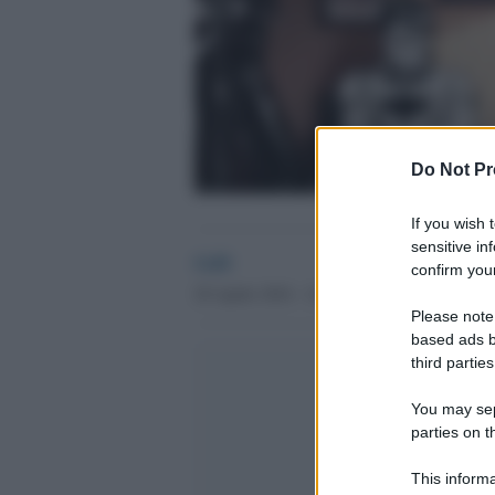
Do Not Pr
If you wish 
sensitive in
GdS
confirm your
28 Aprile 2016 - 14.36
Please note
based ads b
third parties
You may sepa
parties on t
This informa