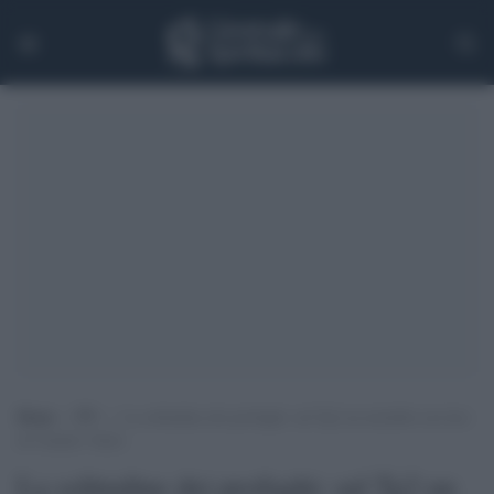
Home
>
TV
>
La solitudine dei profughi: sul Tg2 un mirabile servizio
di Claudio Valeri
La solitudine dei profughi: sul Tg2 un