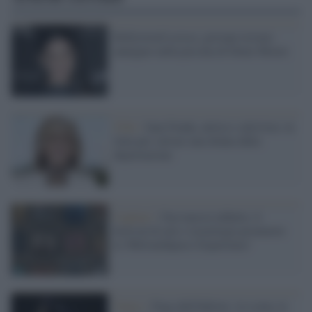
Hollywood scossa: giovane trovato
annegato nella piscina di Demi Moore
USA /
Jane Fonda, attrice e attivista: in
lotta per salvare una donna dalla
deportazione
Cagliari /
Una marcia infinita: il
festival di arte e tecnologia promuove
la 'Milionidipassi Experience'
Teatro /
Fuga dall'Inferno: in scena, la