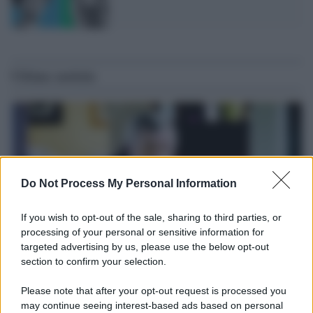
Ultime notizie
Do Not Process My Personal Information
If you wish to opt-out of the sale, sharing to third parties, or
processing of your personal or sensitive information for
targeted advertising by us, please use the below opt-out
section to confirm your selection.
Il ricordo /
Le radici di Francesco
Please note that after your opt-out request is processed you
Una domenica di settembre con Guccini nella sua casa a Pàvana,
may continue seeing interest-based ads based on personal