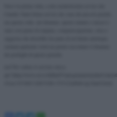
Non è la prima volta, a mio modestissimo avviso che
Claudio Valeri firma servizi che sono dei piccoli gioielli,
ma questa volta -nel dramma- questo minuto e mezzo è
stato così pieno di empatia, compartecipazione, etica e
saggezza che dovrebbe far parte di un’ideale antologia,
semmai qualcuno vorrà un giorno raccontare il dramma
dei profughi di questo periodo.
[url”Per vedere il servizio clicca
qui”]http://www.rai.tv/dl/RaiTV/programmi/media/Content
43cac13f-94b5-420f-918b-1753122a80d4-tg2.html?[/url]
Facebook
Twitter
Telegram
WhatsApp