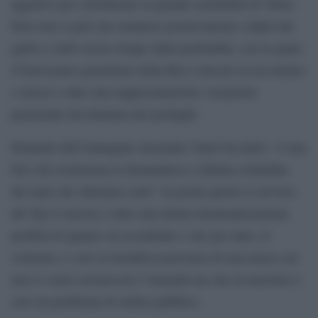
aggettivi per sottolineare la grande sensibilità di Valeri.
Però non si può che rimanere positivamente colpiti dal
garbo e nello stesso tempo dalla profondità, con la quale
il bravissimo giornalista della Rai è riuscito in un minuto
e mezzo a dare una rappresentazione veramente
penetrante del dramma dei profughi.
Parlando dell’immagine straziante Valeri ha detto: “è una
foto che testimonia la drammatica e infinita solitudine
dei tanti che chiedono asilo” in poche parole il servizio
del Tg2 è riuscito a dare una lettura drammaticamente
perfetta di quanto sta accadendo e che per tanti, al
contrario, è solo la fastidiosa presenza di una massa cui
non si vuole riconoscere l’umanità ma che al massimo è
solo un problema di ordine pubblico.