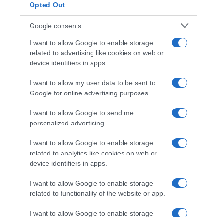
Opted Out
Google consents
I want to allow Google to enable storage
related to advertising like cookies on web or
device identifiers in apps.
I want to allow my user data to be sent to
Google for online advertising purposes.
Syndication
Culture
I want to allow Google to send me
Salute
Globalist
personalized advertising.
Megachip
Globalscience
I want to allow Google to enable storage
related to analytics like cookies on web or
GiULia
Globalsport
device identifiers in apps.
Prima Pagina
I want to allow Google to enable storage
related to functionality of the website or app.
I want to allow Google to enable storage
Giornale dello
Facebook