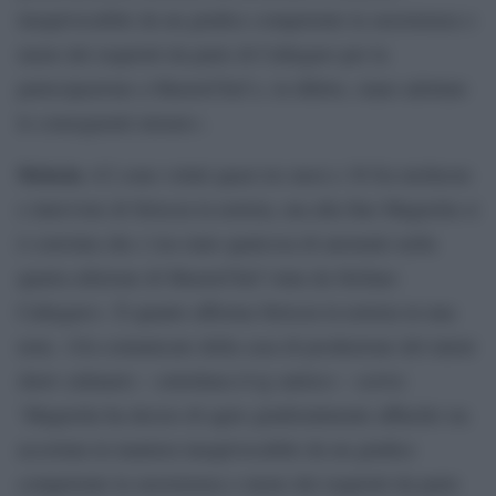
inequivocabile da un giudice competente la sussistenza o
meno dei requisiti da parte di Callegaro per la
partecipazione a MasterChef e, in difetto, siano adottate
le conseguenti misure».
Striscia
«Ci sono voluti quasi tre mesi e 38 fra inchieste
e interviste di Striscia la notizia, ma alla fine Magnolia si
è convinta che c’era stato qualcosa di anomalo nella
quarta edizione di MasterChef vinta da Stefano
Callegaro». È quanto afferma Striscia la notizia in una
nota. «Un comunicato della casa di produzione del talent
show culinario – sottolinea il tg satirico – scrive:
‘Magnolia ha deciso di agire giudizialmente affinché sia
accertata in maniera inequivocabile da un giudice
competente la sussistenza o meno dei requisiti da parte