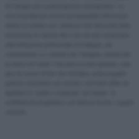
di Callegaro per la partecipazione al programma’. La
casa di produzione non ha mai interpellato Striscia per
entrare in contatto con i numerosi chef intervistati dalla
trasmissione di Antonio Ricci che avevano testimoniato
sulla formazione professionale di Callegaro, ma
evidentemente si è convinta che l’indagine condotta dal
tg satirico di Canale 5 non poteva essere ignorata, come
pure ha cercato di fare sino all’ultimo, prima negando
qualsiasi irregolarità, poi tacendo e arrivando infine ad
appellarsi al ‘giudice competente’ per tutelare ‘la
credibilità del programma e gli interessi di tutti i soggetti
coinvolti».