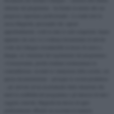
edizione del programma – ha fornito in merito alle sue
pregresse esperienze professionali». Lo rende noto la
stessa Magnolia, precisando che «questi
approfondimenti, svolti in tutte le sedi competenti, hanno
appurato che non vi è evidenza documentale di attività
svolte da Callegaro riconducibili al lavoro di cuoco e,
dunque, in violazione del regolamento del programma».
«Ciononostante, poiché risultano testimonianze in
contraddizione, secondo la valutazione della società, con
questa documentazione – prosegue la società produttrice
-, per arrivare ad un accertamento della situazione che
tuteli la credibilità del programma e gli interessi di tutti i
soggetti coinvolti, Magnolia ha deciso di agire
giudizialmente affinché sia accertata in maniera