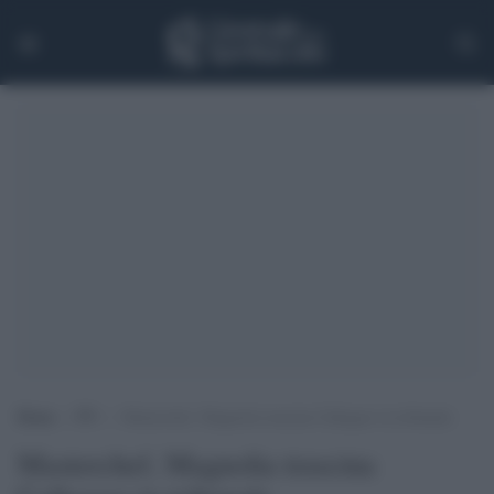
Home
>
TV
>
Masterchef, Magnolia trascina Callegaro in tribunale
Masterchef, Magnolia trascina