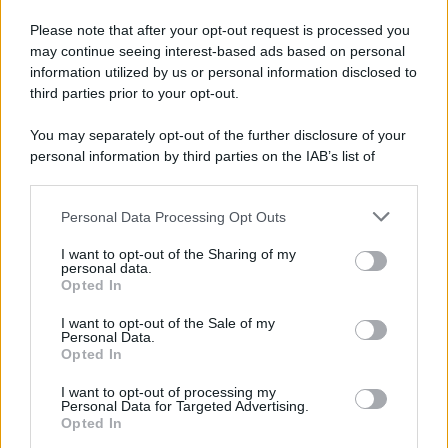
Tendenze /
Sale il numero degli acquisti online in Europa e
aumentano le vendite di articoli second hand
Please note that after your opt-out request is processed you
Circa il 20% riguarda l'abbigliamento. Sempre più successo per i
may continue seeing interest-based ads based on personal
information utilized by us or personal information disclosed to
capi di seconda mano e per l'abbigliamento sportivo. Ad attrarre i
third parties prior to your opt-out.
consumatori è anche il gorpcore, la tendenza ad abbinare
l'abbigliamento sportivo con quello di tutti i giorni.
You may separately opt-out of the further disclosure of your
personal information by third parties on the IAB’s list of
Il caso /
Trump ha quasi esaurito l'arsenale Usa, ma il
downstream participants.
tycoon smentisce
Personal Data Processing Opt Outs
This information may also be disclosed by us to third parties
on the IAB’s List of Downstream Participants that may further
I want to opt-out of the Sharing of my
disclose it to other third parties.
personal data.
La banca /
Caso Mps: i pm milanesi ora vogliono vederci
Opted In
Please note that this website/app uses one or more Google
chiaro sulle “chat” tra un dirigente del Mef e alcuni ministri
services and may gather and store information including but
I want to opt-out of the Sale of my
Personal Data.
not limited to your visit or usage behaviour. You may click to
Opted In
grant or deny consent to Google and its third-party tags to
use your data for below specified purposes in below Google
I want to opt-out of processing my
La data /
L'8 agosto, quando la memoria dovrebbe insegnarci
consent section.
Personal Data for Targeted Advertising.
qualcosa
Opted In