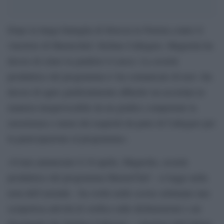
Dopo la lunga battaglia di Striscia la Notizia contro il
vincitore di Masterchef, Stefano Callegaro, Magnolia ha
deciso di citare in giudizio il cuoco. La società
produttrice del programma tv ha comunicato di aver «ha
deciso di agire giudizialmente affinché sia accertata in
maniera inequivocabile da un giudice competente la
sussistenza o meno dei requisiti da parte di Callegaro per
la partecipazione al programma».
«Come annunciato il 10 aprile, Magnolia, società
produttrice del programma MasterChef – si legge nella
nota dell’azienda – ha svolto nelle scorse settimane una
scrupolosa attività di verifica sulle dichiarazioni e sui
documenti che Stefano Callegaro – vincitore dell’ultima