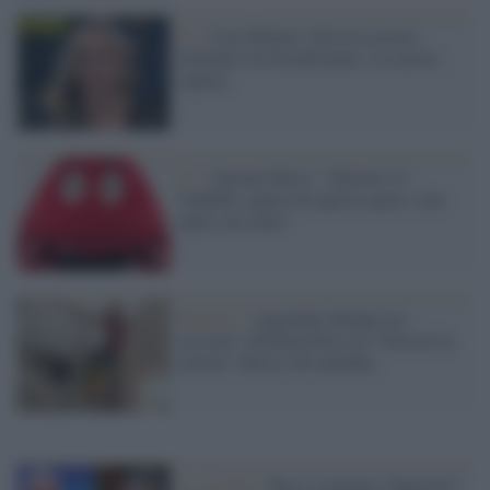
Tv /
Caso Botteri, Striscia accusa
Globalist di disinformare. La nostra
replica
Tv /
Antonio Ricci: "Salvini è il
Gabibbo, pancia di questo paese: non
parla, ma rutta"
Palermo /
Aggredita durante un
servizio: Stefania Petyx di "Striscia la
notizia" finisce all'ospedale
Lo scontro /
Ricci scatenato: Baglioni?