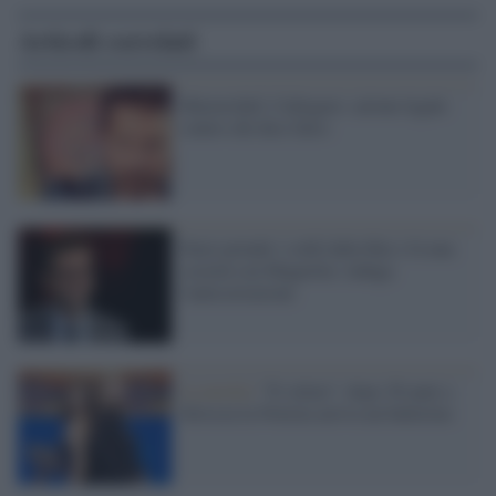
Articoli correlati
Masterchef, Callegaro: azione legale
contro chi dice falso
Fazio prende i soldi dalla Rai e fa una
società con Magnolia: indaga
l'anticorruzione
La novità /
''Il velino'': dopo 36 anni a
Striscia la Notizia arriva un ballerino