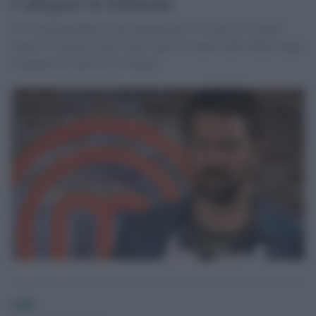
Callegaro in tribunale
La società produttrice del programma tv ha deciso di agire
contro il vincitore dello show, finito al centro della bufera dopo
l'inchiesta di Striscia la Notizia
GdS