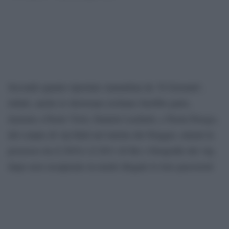
Secondo quanto riportato stamattina da ‘Il Giornale’,
infatti, anche lo showman siciliano farebbe parte,
insieme a Paolo Virzì, Daniele Luchetti, e Paola Perego,
del corpus di vip finiti nel mirino dei blogger, entrati in
possesso tra il 2010 e il 2011 di file e fotografie dei vip,
dopo aver recuperato in modo illegale lo loro password.