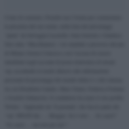
Come di consueto, Fiorello usa l’ironia per commentare
la presenza del suo nome, nella lista dei personaggi
‘spiati’ da Selvaggia Lucarelli, Guia Soncini e Gianluca
Neri alias ‘Macchianera’, i tre mandati a processo dal pm
di Milano Grazia Colacicco con l’accusa di essersi
intrufolati negli account di posta elettronica di alcuni
vip, accedendo in modo abusivo alle informazioni
personali di personaggi del mondo della tv e del cinema,
tra cui Elisabetta Canalis, Mara Venier, Federica Fontana
e Scarlett Johansson. Il conduttore ha usato il suo profilo
Twitter: “Apprendo da ‘Il giornale’ che faccio parte dei
‘vip’ SPIATI dai …. Blogger. Se è vero … So cazzi!”
“So cazzi…. ma non per me!”.