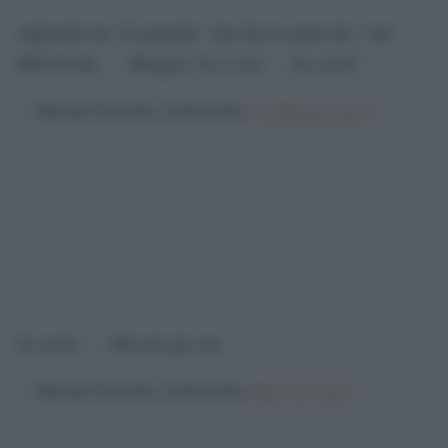
Apprendo da “Il giornale” che faccio parte dei “vip”
SPIATI dai …. Blogger. Se è vero … So cazzi!
— Rosario Fiorello (@Fiorello)
30 Maggio 2015
So cazzi….. Ma non per me.
— Rosario Fiorello (@Fiorello)
May 30, 2015