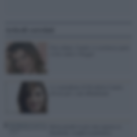
Articoli correlati
Foto rubate, Canalis si costituisce parte
civile contro i blogger
Lo smartphone di Elisabetta Canalis
all'asta per i cani abbandonati
Belen prende in giro una ragazza su
Facebook: scoppia la polemica