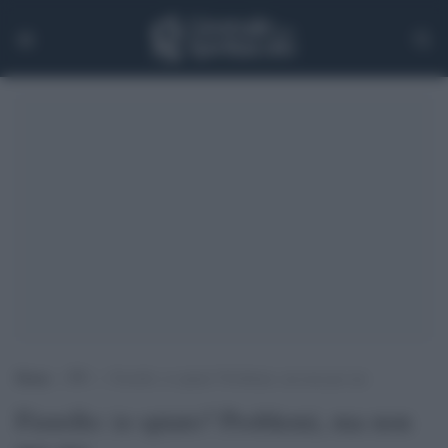
Home
>
TV
>
Fiorello: io spiato? Problemi, ma non per me
Fiorello: io spiato? Problemi, ma non