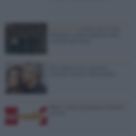
La polemica /
La docu-serie su San
Patrignano scatena malumori nella
comunità anti-droga
Foto rubate ai vip: a processo
Lucarelli, Soncini e Macchianera
Share: il nuovo programma di Radio2
sul web