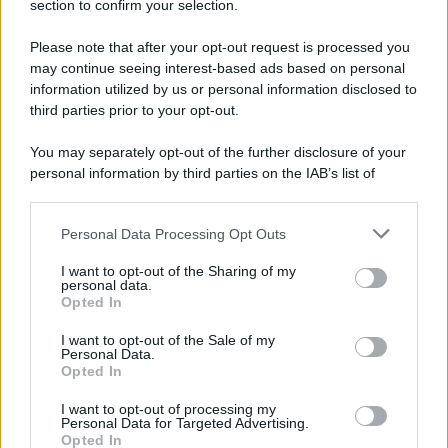
section to confirm your selection.
Please note that after your opt-out request is processed you
Il medagliere /
Europei di nuoto: Pellecani guida una super
may continue seeing interest-based ads based on personal
Italia
information utilized by us or personal information disclosed to
third parties prior to your opt-out.
Oltre alla grande edizione della tuffatrice, gli azzurri si stanno
imponendo come la miglior federazione europea
You may separately opt-out of the further disclosure of your
personal information by third parties on the IAB’s list of
Il centenario /
A L'Aquila arriva la mostra "TITO, 100 anni
downstream participants.
attraverso la forma"
Personal Data Processing Opt Outs
This information may also be disclosed by us to third parties
on the IAB’s List of Downstream Participants that may further
I want to opt-out of the Sharing of my
disclose it to other third parties.
personal data.
L'attesa /
Un estate di calcio: tra Mondiali e Serie A
Opted In
Please note that this website/app uses one or more Google
services and may gather and store information including but
I want to opt-out of the Sale of my
Personal Data.
not limited to your visit or usage behaviour. You may click to
Opted In
grant or deny consent to Google and its third-party tags to
use your data for below specified purposes in below Google
I want to opt-out of processing my
Tendenze /
Sale il numero degli acquisti online in Europa e
consent section.
Personal Data for Targeted Advertising.
aumentano le vendite di articoli second hand
Opted In