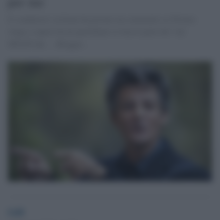
per me
Il conduttore siciliano ha postato un commento su Twitter:
vengo a sapere da un quotidiano ce faccio parte dei 'vip'
SPIATI dai .... Blogger...
GdS