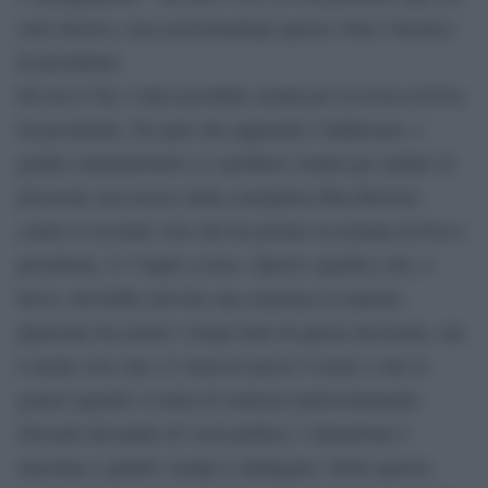
esito diverso, non assicurandogli questa volta l’incarico
di presidente.
Ed ora il Tar, l’altra possibile strada per la revoca di Foa
da presidente. Da quel che apprende l’Adnkronos, i
giudici amministrativi si sarebbero riuniti per andare in
decisione sul ricorso della consigliera Rita Borioni
contro il secondo voto che ha portato la nomina di Foa a
presidente, il 3 luglio scorso. Questo significa che, a
breve, dovrebbe arrivare una sentenza in materia.
Qualcuno ha notato i tempi lenti di questa decisione, ma
è anche vero che c’è stata di mezzo l’estate e che in
genere quando si tratta di sentenze particolarmente
rilevanti dal punto di vista politico, l’attenzione è
massima e quindi i tempi si allungano. Detto questo,