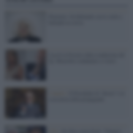
Platinette: Da Ballando con le stelle a
ballando in corsia
Cacciò la Ferrario dalla conduzione del
Tg: Minzolini condannato a 4 mesi
L'analisi /
Il Presidente di “destra” e la
scorciatoia della propaganda
USA /
De Niro senza freni: "Trump è