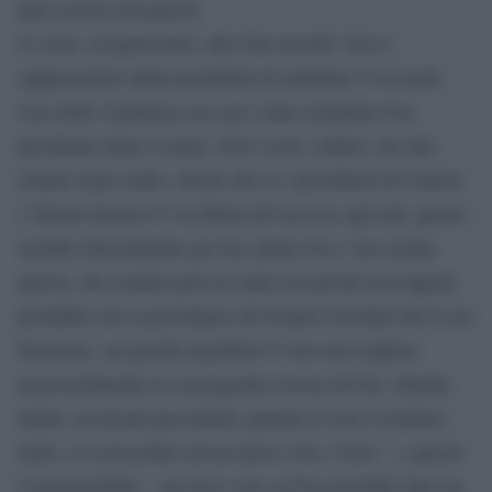
altre tessere del puzzle.
Ci sono, in particolare, altri due tasselli. Uno è
rappresentato dalla possibilità di annullare il secondo
voto della Vigilanza con cui è stato nominato Foa
presidente dopo l’estate. Chi è certo, infatti, che due
schede siano nulle, ritiene che se i presidenti di Camera
e Senato dessero il via libera all’accesso agli atti, questo
sarebbe determinante per far saltare Foa. Una strada,
questa, che sembra però in salita sia perché non appare
probabile che la presidente del Senato Casellati dia il suo
benestare, sia perché annullare il voto non implica
necessariamente la conseguente revoca di Foa. Stando,
infatti, ad alcuni precedenti, quando il voto è risultato
nullo, si è proceduto ad un nuovo voto. Certo – e questo
è immaginabile – un terzo voto su Foa potrebbe dare un