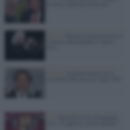
un idiota, dobbiamo liberarcene"
Musica /
Mattarella nomina un jazzista
Cavaliere della Repubblica: Enrico
Rava
Cinema /
Alejandro Inarritu sarà il
presidente della giuria di Cannes 2019
La7 /
Mattarella scrive a Propaganda
Live: “Vi apprezzo, mi fate divertire”