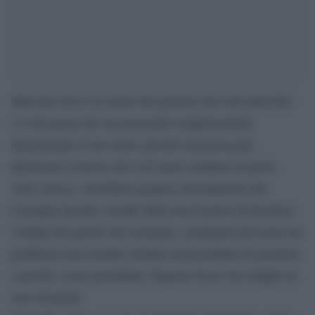
Marcello Foa è al centro dei pensieri del Cda della Rai:
c’è chi pensa che sia necessario semplicemente
depotenziare il suo ruolo, perché non possa più
intralciare il lavoro che l’ad vuole condurre in porto.
Altri, invece, vorrebbero proprio estrometterlo dal
Consiglio perché, avendo dalla sua il potere di decidere
l’ordine del giorno del consiglio, continuerà ad essere un
problema non essendo ritenuto un presidente di garanzia
e perché, come presidente, dispone di un voto doppio in
caso di parità.