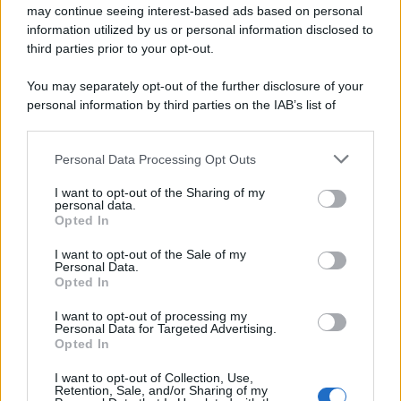
Circa il 20% riguarda l'abbigliamento. Sempre più successo per i
may continue seeing interest-based ads based on personal
information utilized by us or personal information disclosed to
capi di seconda mano e per l'abbigliamento sportivo. Ad attrarre i
third parties prior to your opt-out.
consumatori è anche il gorpcore, la tendenza ad abbinare
l'abbigliamento sportivo con quello di tutti i giorni.
You may separately opt-out of the further disclosure of your
personal information by third parties on the IAB’s list of
Il caso /
Trump ha quasi esaurito l'arsenale Usa, ma il
downstream participants.
tycoon smentisce
Personal Data Processing Opt Outs
This information may also be disclosed by us to third parties
on the IAB’s List of Downstream Participants that may further
I want to opt-out of the Sharing of my
disclose it to other third parties.
personal data.
La banca /
Caso Mps: i pm milanesi ora vogliono vederci
Opted In
Please note that this website/app uses one or more Google
chiaro sulle “chat” tra un dirigente del Mef e alcuni ministri
services and may gather and store information including but
I want to opt-out of the Sale of my
Personal Data.
not limited to your visit or usage behaviour. You may click to
Opted In
grant or deny consent to Google and its third-party tags to
use your data for below specified purposes in below Google
I want to opt-out of processing my
La data /
L'8 agosto, quando la memoria dovrebbe insegnarci
consent section.
Personal Data for Targeted Advertising.
qualcosa
Opted In
I want to opt-out of Collection, Use,
Retention, Sale, and/or Sharing of my