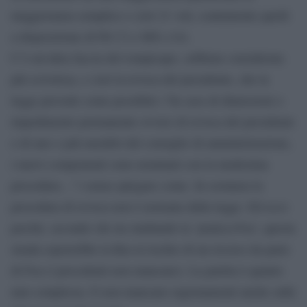
maggioranza semplice e cioè 21 voti, esattamente quelli
a disposizione di Pd (7) e M5s (14).
C’è un’altra faccia del rompicapo, sebbene considerata
più scivolosa, e cioè la revoca del presidente, che la
legge prevede come possibile (“In caso di dimissioni o
impedimento permanente ovvero di revoca del presidente
o di uno o più membri del consiglio di amministrazione,
i nuovi componenti sono nominati con la medesima
procedura…”) senza spiegare come. In sostanza la
procedura di revoca non è normata dalla legge. Ed ecco
perché, secondo chi sta studiando la ‘pratica-Foa’, questa
strada esporrebbe la Rai al rischio di un ricorso da parte
di Foa (i precedenti non mancano). La partita è quanto
mai complessa. E non mancano ragionamenti anche sulle