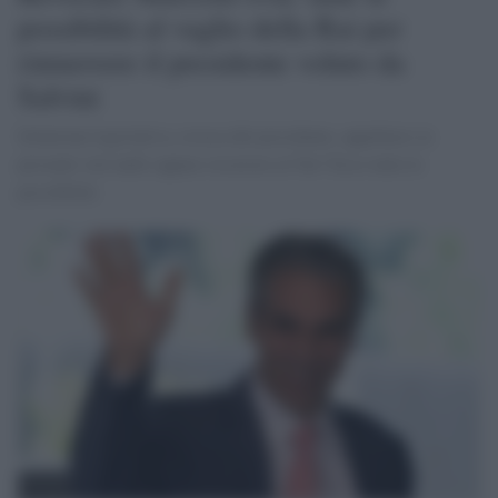
possibilità al vaglio della Rai per
rimuovere il presidente voluto da
Salvini
Soluzione legislativa, revoca del presidente, appellarsi ai
presunti voti nulli oppure ricorrere al Tar? Ecco tutte le
possibilità