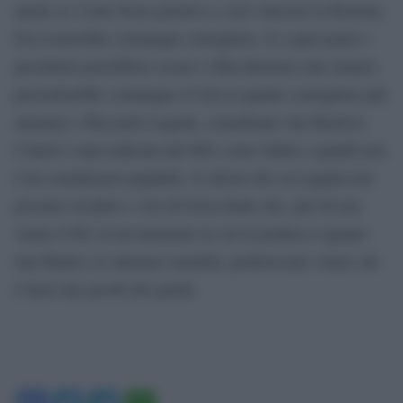
anche se l’esito fosse positivo e cioè vincesse la Borioni,
Foa resterebbe comunque consigliere. E a quel punto i
presidenti potrebbero essere o Rita Borioni (che intanto
presiederebbe comunque il Cda in quanto consigliera più
anziana) o Riccardo Laganà, considerato che Beatrice
Coletti è stata indicata dal M5s come Salini e quindi non
è da considerarsi papabile. E chissà che su Laganà non
possano ricadere i voti di Forza Italia che, pur di non
votare il Pd, in un momento in cui la politica è quanto
mai fluida e le alleanze instabili, preferiscano votare chi
è fuori dai giochi dei partiti.