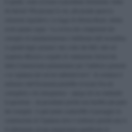
E quindi, come revocare il presidente fortemente voluto
da Salvini? Più passano le ore, più prende quota la
soluzione legislativa. La legge di riforma Renzi, infatti,
recita quanto segue: “La revoca dei componenti del
consiglio di amministrazione è deliberata dall’assemblea
(e quindi dagli azionisti vale a dire dal Mef, ndr) ed
acquista efficacia a seguito di valutazione favorevole
della Commissione parlamentare per l’indirizzo generale
e la vigilanza dei servizi radiotelevisivi”. In sostanza il
ministero dell’Economia potrebbe revocare Foa da
consigliere e di conseguenza – spiega chi sta studiando
la questione – da presidente poiché non farebbe più parte
del consiglio. A quel punto scatterebbe il passaggio in
commissione di Vigilanza dove è richiesta (poiché non si
fa riferimento ad una maggioranza qualificata) la