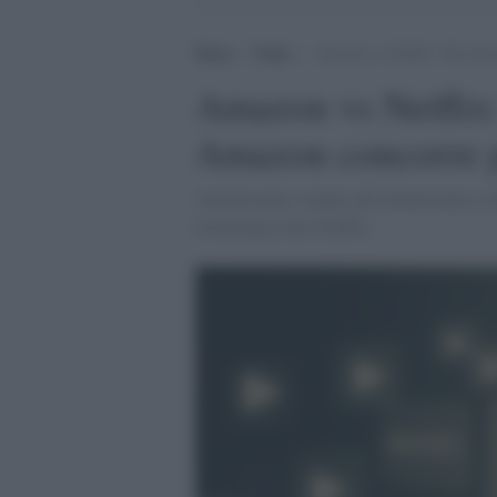
Home
>
Trade
>
Amazon vs Netflix: The Stre
Amazon vs Netflix
Amazon concorre pe
Amazon pare sempre più intenzionata a dare
streaming come Netflix.