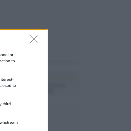
sonal or
ection to
i anche
nterest-
A San Francisco è l'ora
closed to
dell'Apple Watch
 third
Downstream