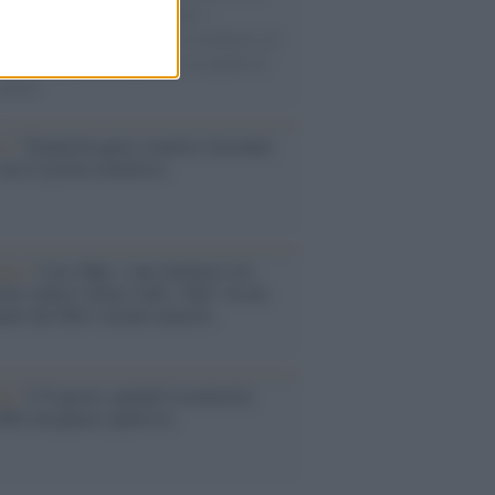
gliamento sportivo. Ad attrarre i
matori è anche il gorpcore, la tendenza ad
are l'abbigliamento sportivo con quello di
 giorni.
so /
Trump ha quasi esaurito l'arsenale
ma il tycoon smentisce
anca /
Caso Mps: i pm milanesi ora
ono vederci chiaro sulle “chat” tra un
ente del Mef e alcuni ministri
ta /
L'8 agosto, quando la memoria
bbe insegnarci qualcosa