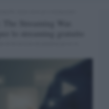
aming War. Amazon concorre per lo streaming gratuito
: The Streaming War.
r lo streaming gratuito
 del filo da torcere alle piattaforme per la tv in