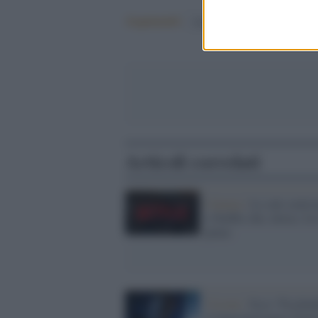
Argomenti:
facebook
Articoli correlati
Cinema /
Le sale semiv
e Netflix che, invece, fa 
pieno
Visioni /
Esce “Psychede
il lungometraggio futuri