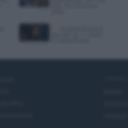
a
stelle: dieci titoli da non
perdere
on
Tv /
Amanda Knox avrà uno
show tutto suo: si occuperà
di violenza di genere
Syndication
cebook
itter
Globalist
okie Policy
Globalscie
eferenze Privacy
Globalsport