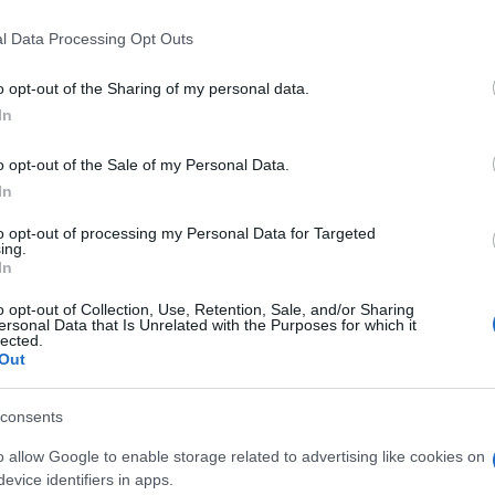
 that this website/app uses one or more Google services and may gath
l Data Processing Opt Outs
including but not limited to your visit or usage behaviour. You may click 
 to Google and its third-party tags to use your data for below specifi
o opt-out of the Sharing of my personal data.
ogle consent section.
In
o opt-out of the Sale of my Personal Data.
ta, ma non si può dire che le altre piattaforme
In
rimis, Amazon. E la competizione si fa
to opt-out of processing my Personal Data for Targeted
ing.
In
l’attivo l’offerta di serie, film e sport con Prime
o opt-out of Collection, Use, Retention, Sale, and/or Sharing
ersonal Data that Is Unrelated with the Purposes for which it
a quota annuale per avere agevolazioni sulle
lected.
Out
a starebbe pensando di lanciare anche una
 supportata dalla pubblicità. Lo riporta il sito
consents
o allow Google to enable storage related to advertising like cookies on
s sarebbe in contatto con network televisivi,
evice identifiers in apps.