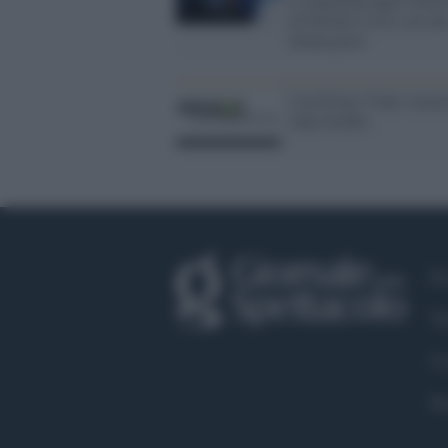
di Davide Cosco con un
donna prete
Con Prime Video Amaz
sfida Netflix
Fa
Tw
Co
Pr