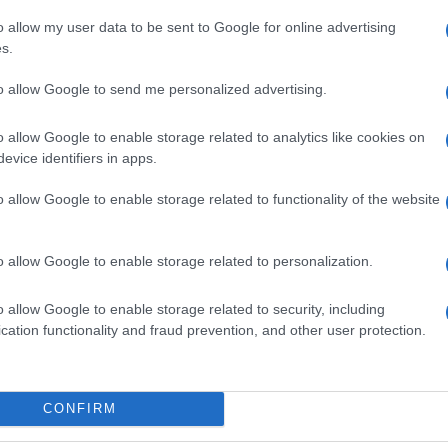
e media per una programmazione ad hoc da
o allow my user data to be sent to Google for online advertising
s.
o di una tale piattaforma gratuita di Amazon
uerra” per l’audience online già entrata nel vivo
to allow Google to send me personalized advertising.
Ulti
flix. Il social network ha lanciato negli Usa la
o allow Google to enable storage related to analytics like cookies on
ni originali. Apple la scorsa settimana si è
evice identifiers in apps.
ta da Jennifer Aniston e Reese Witherspoon.
o allow Google to enable storage related to functionality of the website
a Netflix proprio per mettersi “in proprio” sul
o allow Google to enable storage related to personalization.
o allow Google to enable storage related to security, including
cation functionality and fraud prevention, and other user protection.
Tend
pp
onlin
artic
CONFIRM
Circa
più s