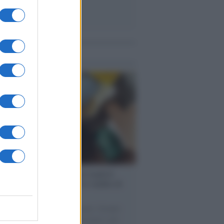
me notizie
enze /
Sale il numero degli acquisti
e in Europa e aumentano le vendite di
oli second hand
 il 20% riguarda l'abbigliamento. Sempre
uccesso per i capi di seconda mano e per