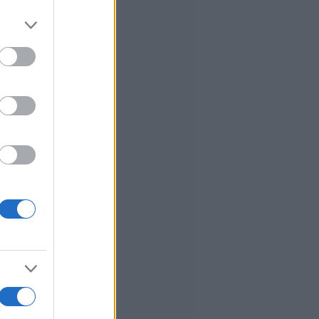
er and store
to grant or
ed purposes