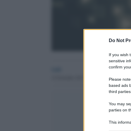
Do Not Pr
If you wish 
sensitive in
confirm your
GdS
14 Novembre 2017 - 10.13
Please note
based ads b
third parties
You may sepa
parties on t
This informa
Participants