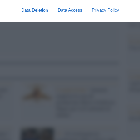
l'abbi
Data Deletion
Data Access
Privacy Policy
consu
abbin
tutti i
Il ca
Usa, 
La b
vogli
dirig
uote
L'acquisizione /
Amazon
il
acquista la casa di
produzione Metro-Goldwyn-
Mayer per 8,45 miliardi di
La da
dollari
dovre
lic”,
Tv /
Il Covid porta la
stico
produzione delle serie tv alle