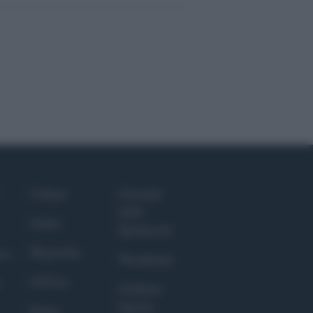
Culture
Giornale
dello
Salute
Spettacolo
Megachip
nce
Wondernet
GiULia
Giuliana
Sgrena
Prima