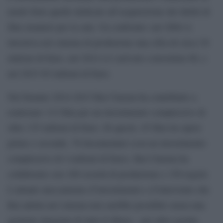
modo forte quello dedicato all’acquisizione dei diritti di
film stranieri per la sala. Un confronto: nel 2004 si
investiva nel cinema di produzione una cifra di circa 30
milioni di Euro, nel 2014 si è arrivati a investirne 60, e
nel 2015 65 milioni di Euro.
Nel biennio 2014-2015 Rai Cinema ha contribuito a
realizzare 115 film per un investimento complessivo di
oltre 135 milioni di Euro. Di questi, 45 film tra opere
prime e seconde, 70 documentari (con un investimento
complessivo di 4 milioni di Euro). Rai Cinema ha
collaborato con 100 società di produzione e 150 registi.
L’attuale meccanismo d’investimento e d’intervento che
Rai adotta nel cinema non sarebbe possibile senza una
gestione integrata di tutta la filiera – per altro gestita