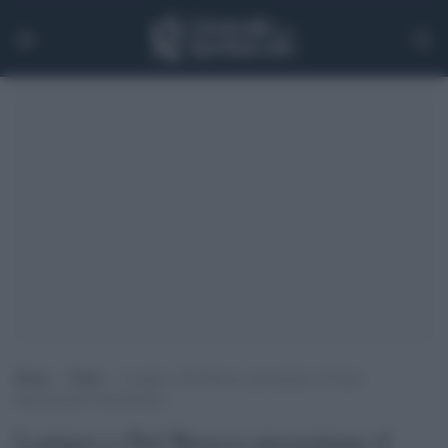
Home
>
Trade
>
Lonigro e Del Brocco presentano il listino
Raicinema/01 Distribution
Lonigro e Del Brocco presentano il