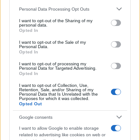
tycoon smentisce
Personal Data Processing Opt Outs
This information may also be disclosed by us to third parties
on the IAB’s List of Downstream Participants that may further
I want to opt-out of the Sharing of my
disclose it to other third parties.
personal data.
La banca /
Caso Mps: i pm milanesi ora vogliono vederci
Opted In
Please note that this website/app uses one or more Google
chiaro sulle “chat” tra un dirigente del Mef e alcuni ministri
services and may gather and store information including but
I want to opt-out of the Sale of my
Personal Data.
not limited to your visit or usage behaviour. You may click to
Opted In
grant or deny consent to Google and its third-party tags to
use your data for below specified purposes in below Google
I want to opt-out of processing my
La data /
L'8 agosto, quando la memoria dovrebbe insegnarci
consent section.
Personal Data for Targeted Advertising.
qualcosa
Opted In
I want to opt-out of Collection, Use,
Retention, Sale, and/or Sharing of my
Personal Data that Is Unrelated with the
Purposes for which it was collected.
Opted Out
Google consents
I want to allow Google to enable storage
related to advertising like cookies on web or