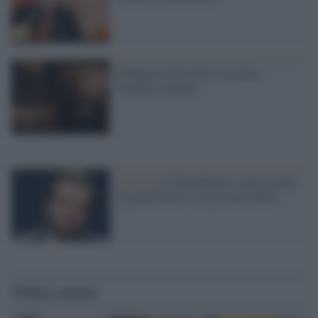
Il Ragazzo Invisibile: la prima
franchise italiana
Listino /
01 Distribution: sarà un anno
di grandi autori e di giovani talenti
Ultime notizie