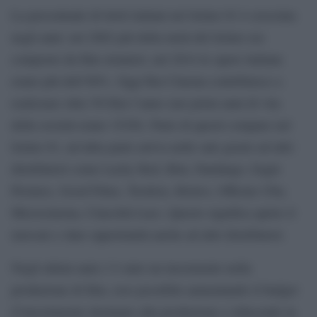
La percentuale di titoli italiani nel listino 01 è cresciuta
negli anni: nel 2002 più della metà del listino era
composto da film stranieri, nel 2014 le opere italiane
erano più dell’80%. Oggi Rai Cinema contribuisce a
realizzare oltre 50 film l’anno (nei primi anni di vita
della società erano 15/20). Parte di questi compare nel
listino 01, un’altra parte arriva nelle sale grazie ad altri
distributori come Lucky Red, Bim, Fandango, Eagle
Pictures, Good Films, Teodora, Bolero, Officine Ubu,
Microcinema, Cinecittà Luce. Questo significa aprire il
mercato e dare opportunità anche ad altri distributori.
Negli ultimi anni c’è stato un incremento nella
produzione di film, reso possibile aumentando il budget
d’investimento destinato alla produzione e riducendo in