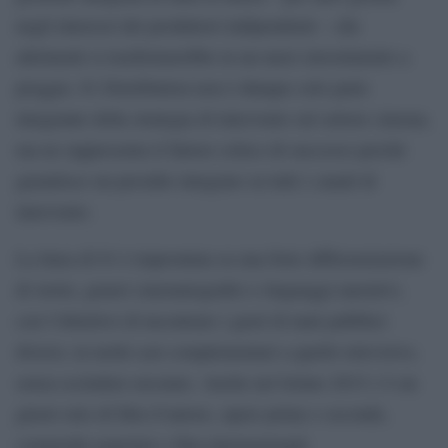
negli interessi dei produttori indipendenti – che
altrimenti si trasformerebbe in un mero investimento a
pioggia. 01 Distribution non è dunque solo parte
integrante della strategia di intervento sul settore cinema,
ma ne rappresenta il fattore critico di successo perché
garantisce un presidio integrato su tutti i canali di
intervento.
La linea di 01 è improntata su una forte differenziazione
di storie, generi cinematografici e linguaggi narrativi,
con l’obiettivo di incontrare i gusti di tanti pubblici
diversi, in molti casi complementari a quello televisivo,
senza escludere nessuno. Anche nel listino 2015 c’è un
giusto mix di film d’autore, opere prime e seconde,
commedie popolari e film internazionali.