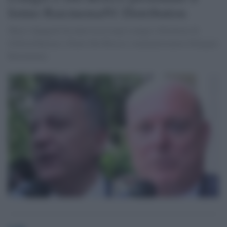
listino Raicinema/01 Distribution
Marco Spagnoli ha intervista Luigi Lonigro (Direttore di
01Distribution) e Paolo Del Brocco (Amministratore Delegato
Raicinema).