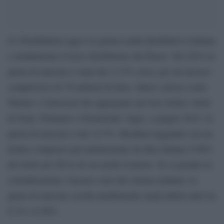
01 Distribution oggi è la prima realtà distributiva italiana
e mediamente il terzo distributore del Paese. Nel 2014 la
quota di mercato è stata del 13.5% circa, per un incasso
complessivo di 76 milioni di Euro, dietro colossi come
Warner e Universal che aggregano nei loro listini i titoli
di Sony, Filmauro e Paramount. Oggi, a giugno 2015, la
quota di mercato è del 12.5%. Risultati raggiunti con un
listino composto prevalentemente da film italiani (l’80%
dei titoli nel 2014) di cui molti d’autore. Se si prende in
considerazione l’incasso solo del cinema italiano, la
quota di mercato oscilla mediamente negli ultimi anni tra
il 35 e il 40%.