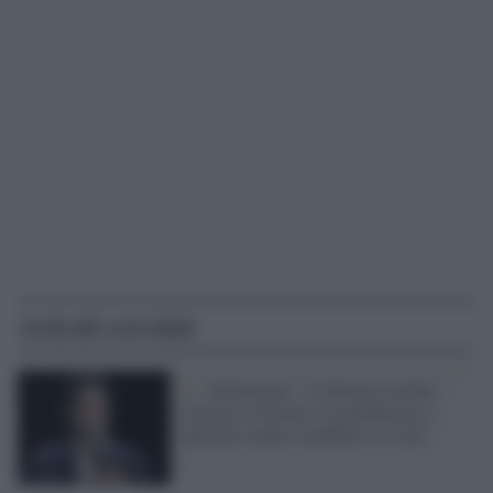
Articoli correlati
Tv /
Rodomonti: "L'obiettivo di Rai-
Cinema è sfruttare le piattaforme e
riportare anche il pubblico in sala"