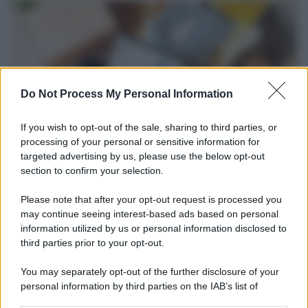
Do Not Process My Personal Information
If you wish to opt-out of the sale, sharing to third parties, or
processing of your personal or sensitive information for
targeted advertising by us, please use the below opt-out
section to confirm your selection.
Tendenze /
Sale il numero degli acquisti online in Europa e
aumentano le vendite di articoli second hand
Please note that after your opt-out request is processed you
Circa il 20% riguarda l'abbigliamento. Sempre più successo per i
may continue seeing interest-based ads based on personal
information utilized by us or personal information disclosed to
capi di seconda mano e per l'abbigliamento sportivo. Ad attrarre i
third parties prior to your opt-out.
consumatori è anche il gorpcore, la tendenza ad abbinare
l'abbigliamento sportivo con quello di tutti i giorni.
You may separately opt-out of the further disclosure of your
personal information by third parties on the IAB’s list of
Il caso /
Trump ha quasi esaurito l'arsenale Usa, ma il
downstream participants.