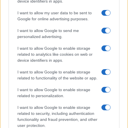
device identifiers in apps.
I want to allow my user data to be sent to
Google for online advertising purposes.
Syndication
Culture
I want to allow Google to send me
Salute
Globalist
personalized advertising.
Megachip
Globalscience
I want to allow Google to enable storage
related to analytics like cookies on web or
GiULia
Globalsport
device identifiers in apps.
Prima Pagina
I want to allow Google to enable storage
related to functionality of the website or app.
I want to allow Google to enable storage
Giornale dello
Facebook
related to personalization.
Spettacolo
Twitter
I want to allow Google to enable storage
Wondernet
related to security, including authentication
Cookie Policy
functionality and fraud prevention, and other
Giuliana Sgrena
user protection.
Preferenze Privacy