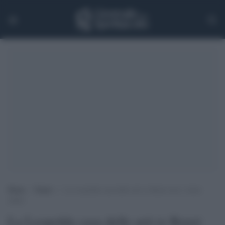
Home
>
Teatro
>
La Leopolda casa delle arti (e Renzi non c’entra
nulla)
La Leopolda casa delle arti (e Renzi