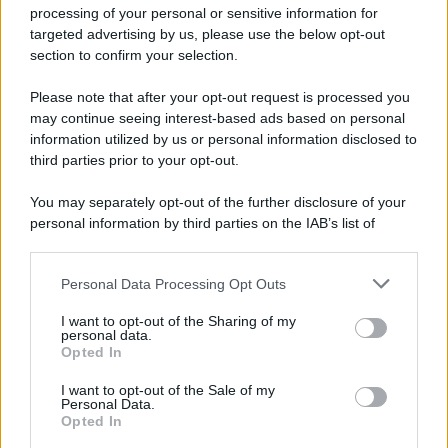
processing of your personal or sensitive information for
targeted advertising by us, please use the below opt-out
section to confirm your selection.
La scoperta /
Oplontis, le vittime dell’eruzione del Vesuvio
furono più numerose del previsto
Please note that after your opt-out request is processed you
Uno studio bioarcheologico sui resti rinvenuti nella Villa B
may continue seeing interest-based ads based on personal
information utilized by us or personal information disclosed to
ricostruisce la dieta degli abitanti: cereali, legumi e prodotti
third parties prior to your opt-out.
agricoli erano alla base dell’alimentazione, mentre le risorse
marine avevano un ruolo marginale.
You may separately opt-out of the further disclosure of your
personal information by third parties on the IAB’s list of
Il medagliere /
Europei di nuoto: Pellecani guida una super
downstream participants.
Italia
Personal Data Processing Opt Outs
This information may also be disclosed by us to third parties
on the IAB’s List of Downstream Participants that may further
I want to opt-out of the Sharing of my
disclose it to other third parties.
personal data.
Il centenario /
A L'Aquila arriva la mostra "TITO, 100 anni
Opted In
Please note that this website/app uses one or more Google
attraverso la forma"
services and may gather and store information including but
I want to opt-out of the Sale of my
Personal Data.
not limited to your visit or usage behaviour. You may click to
Opted In
grant or deny consent to Google and its third-party tags to
use your data for below specified purposes in below Google