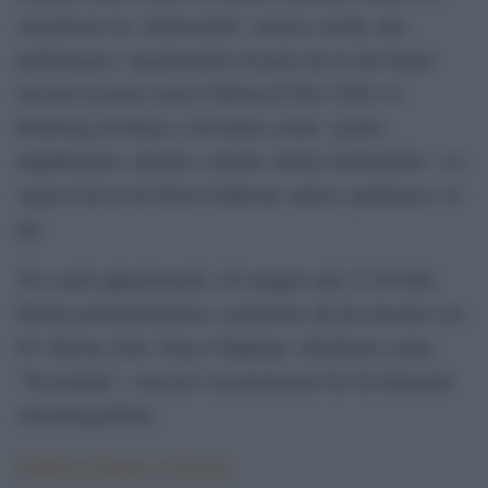
classificare tra “elettroclash”, musica, moda, arte,
performance, organizzatrici di party-dj set che hanno
lavorato in posti come il Moma di New York o il
Beabourg di Parigi e che hanno creato “gonne-
amplificatore, chitarre a stiletto, forbici elettroniche”. Le
segue il dj set di Silvia Calderoni, attrice, performer e d-
jay.
Tra i tanti appuntamenti, il 6 maggio alle 21.30 John
Parish, polistrumentista e cantautore che ha lavorato con
P.J. Harvey, Eels, Tracy Chapman, Afterhours, porta
“Screenplay”, concerto con proiezioni live di immagini
cinematografiche.
Fabbrica Europa, il festival