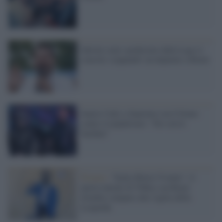
Salvini semi-spodestato dalla Lega si
consola 'scippando' un deputato a Renzi
Junior Cally a Sanremo con il brano
contro il populismo: "Sto con le
Sardine"
Firenze /
"Italia Morta Vivente": il
nuovo murale di TvBoy con Renzi
Zombie compare alla vigilia della
Leopolda