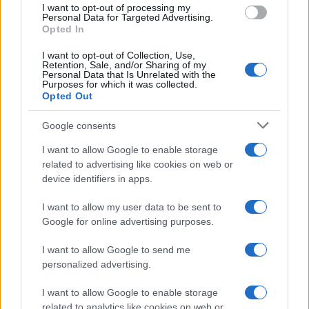
I want to opt-out of processing my
L'attesa /
Un estate di calcio: tra Mondiali e Serie A
consent section.
Personal Data for Targeted Advertising.
Opted In
I want to opt-out of Collection, Use,
Retention, Sale, and/or Sharing of my
Personal Data that Is Unrelated with the
Purposes for which it was collected.
Opted Out
Google consents
I want to allow Google to enable storage
related to advertising like cookies on web or
device identifiers in apps.
I want to allow my user data to be sent to
Google for online advertising purposes.
Syndication
Culture
I want to allow Google to send me
Salute
Globalist
personalized advertising.
Megachip
Globalscience
I want to allow Google to enable storage
related to analytics like cookies on web or