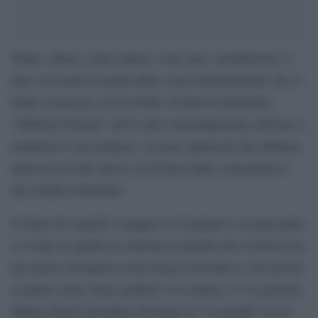
Teatro, danza, teatro-danza, rock, jazz, installazioni, il
tutto con nomi di punta della scena internazionale che si
fanno conoscere così in Italia. Il festival fiorentino
“Fabbrica Europa” arriva alla venticinquesima edizione e
mantiene il suo pedigree: scovare spettacoli che abbiano
qualcosa da dire spesso al di fuori dalle convenzioni e
dai confini territoriali.
Si tiene da venerdì 4 maggio al 10 giugno e in gran parte
si svolge in quella ex stazione Leopolda che il festival ha
per primo riscoperto come luogo d’incontro e che poi ha
scoperto come luogo perfetto l’ex sindaco e l’ex premier
Matteo Renzi facendola diventare la “Leopolda” in un