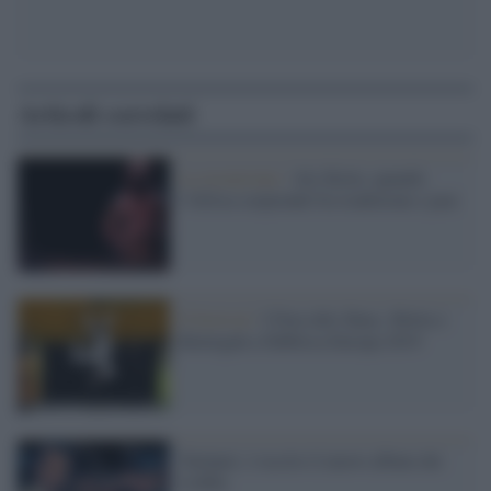
Articoli correlati
La recensione /
Aly Keita: quando
l’Africa sorprende fra tradizione e jazz
Il festival /
I Fura dels Baus, Motta e
Benvegnù a Fabbrica Europa 2019
'Eutòpia', è uscito il nuovo album dei
Litfiba