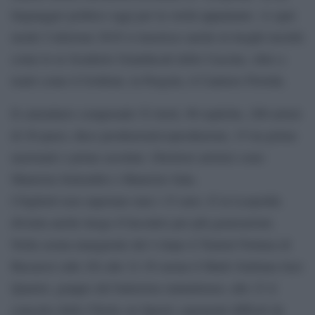
linguaggio politico oggi per la verità appannato. A ogni
modo l’edizione 2018 si inserisce anche in luoghi insoliti
come le ex Scuderie Granducali delle Cascine, oltre a
teatri come il Goldoni, la Pergola, il Cantiere Florida.
Il calendario comprende 52 titoli, 96 repliche, 200 artisti
di 20 paesi, dieci produzioni/coproduzioni, 15 tra prime
nazionali o prime assolute. Direttori artistici sono
Maurizia Settembri e Maurizio Sala.
I biglietti non superano mai i 15 euro. E la Leopolda
diventa anche luogo d’incontro per più generazioni.
Nella serata inaugurale del 4 dopo il Teatrul Nottara di
Bucarest (alle 20) alle 21.30 suona il Mark Guiliana Jazz
Quartet, gruppo del batterista statunitense; alle 23 il
concerto delle Chicks on Speed, esponenti difficili da