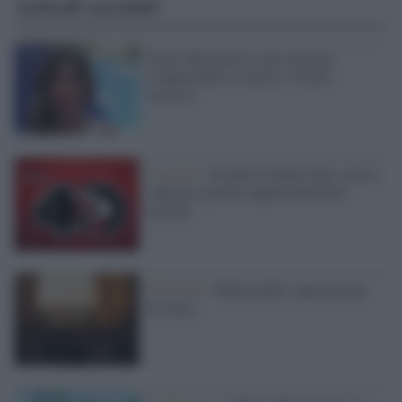
Articoli correlati
Teatro Brancaccio, una stagione
scoppiettante tra nuovi e vecchi
successi
L’evento /
40 anni di Dylan Dog: arriva
a Roma la prima rappresentazione
teatrale
Il festival /
Radicondoli, quarant'anni
di teatro