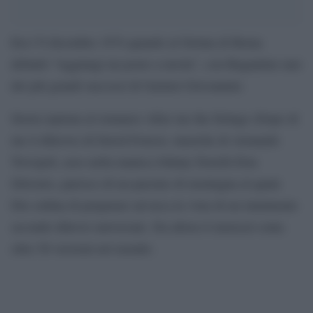
Era l’8 dicembre 1974 quando al Sistina di Roma
debuttò “Aggiungi un posto a tavola”, con Rugantino uno
dei più grandi successi di Garinei-Giovannini.
Storia ispirata al romanzo After me the Deluge (Dopo di
me il diluvio) di David Forrest, musiche di Armando
Trovajoli, asso nella manica Johnny Dorelli-Don
Silvestro, parroco di un paesino di montagna al quale
Dio ordina di preparare un’arca in vista di un imminente
secondo diluvio universale. Da allora il musical conta
oltre 50 versioni nel mondo.