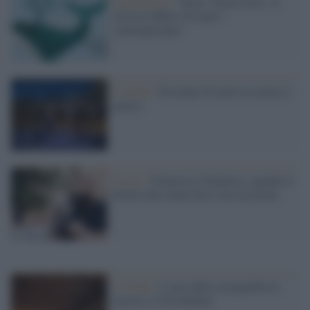
La kermesse /
Torna ‘Nuove terre’, il
festival diffuso di teatro
contemporaneo
L'evento /
Ercolano di notte tra amore e
guerra
Il caso /
Francesco Chiantese, quando il
diritto alla salute ha le sue eccezioni
L’evento /
L’arte della scenografia in
mostra a Villa Badoer