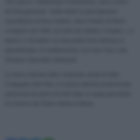
2014 presso l’Auditorium Conciliazione, sarà il centro
dei festeggiamenti. Vedrà infatti la partecipazione
straordinaria di Enzo Garinei, attore fratello di Pietro
scomparso nel 2006, nel ruolo del Sindaco Crispino, e si
aprirà il 2 dicembre con una grande festa dedicata al
quarantennale, in collaborazione con Citra Vini e San
Tommaso Specialità Alimentari.
La nuova edizione della commedia, proposta dalla
Compagnia dell’Alba, è la prima edizione professionale
autorizzata da autori ed eredi dopo le cinque precedenti
di esclusiva del Teatro Sistina di Roma.