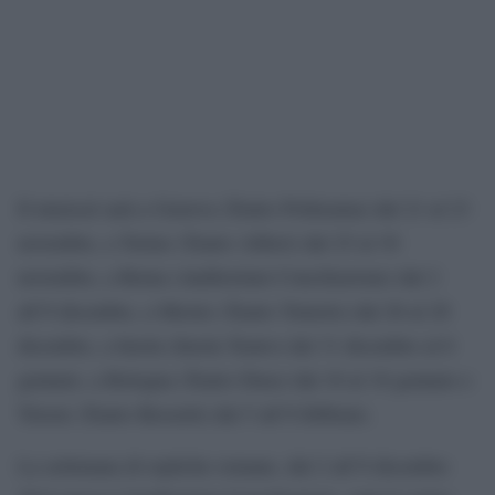
Il musical sarà a Genova (Teatro Politeama) dal 21 al 23
novembre, a Torino (Teatro Alfieri) dal 25 al 30
novembre, a Roma (Auditorium Conciliazione) dal 2
all’8 dicembre, a Mestre (Teatro Toniolo) dal 26 al 28
dicembre, a Imola (Imola Teatro) dal 31 dicembre al 6
gennaio, a Bologna (Teatro Duse) dal 16 al 18 gennaio e
Trieste (Teatro Rossetti) dal 5 all’8 febbraio.
La settimana di repliche romane, dal 2 all’8 dicembre