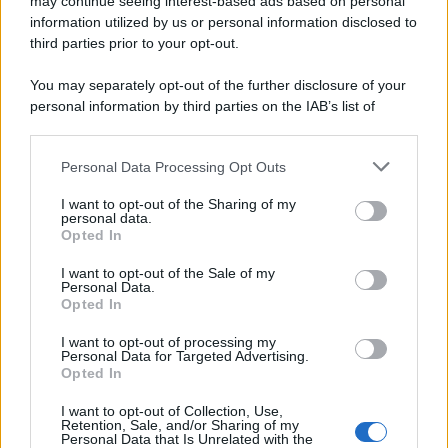
Una domenica di settembre con Guccini nella sua casa a Pàvana,
may continue seeing interest-based ads based on personal
information utilized by us or personal information disclosed to
tra ricordi del premio Tenco, la gara di disegni con Andrea
third parties prior to your opt-out.
Pazienza sulle tovaglie di carta, il rapporto con i fan che
continuano a cercarlo e la bellezza delle montagne e dei gatti.
You may separately opt-out of the further disclosure of your
personal information by third parties on the IAB’s list of
L'album /
"Timeless", il nuovo album postumo di Prince
downstream participants.
racconta quattro decenni di creatività
Personal Data Processing Opt Outs
This information may also be disclosed by us to third parties
on the IAB’s List of Downstream Participants that may further
I want to opt-out of the Sharing of my
disclose it to other third parties.
personal data.
L'inaugurazione /
Cuneo inaugura Esseci: il nuovo polo
Opted In
Please note that this website/app uses one or more Google
culturale nell’ex ospedale di Santa Croce
services and may gather and store information including but
I want to opt-out of the Sale of my
Personal Data.
not limited to your visit or usage behaviour. You may click to
Opted In
grant or deny consent to Google and its third-party tags to
use your data for below specified purposes in below Google
I want to opt-out of processing my
Musica /
Love Sensation, il primo duetto di Madonna e Kylie
consent section.
Personal Data for Targeted Advertising.
Minogue
Opted In
I want to opt-out of Collection, Use,
Retention, Sale, and/or Sharing of my
Personal Data that Is Unrelated with the