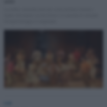
anni
La celebre commedia musicale scritta da Pietro Garinei e
Sandro Giovannini con Iaia Fiastri e le musiche di Armando
Trovajoli festeggia il compleanno.
GdS