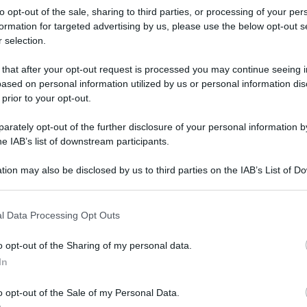
to opt-out of the sale, sharing to third parties, or processing of your per
formation for targeted advertising by us, please use the below opt-out s
 selection.
 that after your opt-out request is processed you may continue seeing i
ased on personal information utilized by us or personal information dis
 prior to your opt-out.
nt’anni della Repubblica, sono in programma
rately opt-out of the further disclosure of your personal information by
he IAB’s list of downstream participants.
mmemorano l’anniversario diversamente rispetto
tion may also be disclosed by us to third parties on the IAB’s List of 
 1 giugno con l’apertura alle fasce fragili dei
 that may further disclose it to other third parties.
dente arriverà alle 12 e vi rimarrà per la farfara
 that this website/app uses one or more Google services and may gath
elle 15 e il concerto di musica classica alla
l Data Processing Opt Outs
including but not limited to your visit or usage behaviour. You may click 
 to Google and its third-party tags to use your data for below specifi
o opt-out of the Sharing of my personal data.
ogle consent section.
In
tradizionali saluti di Sergio Mattarella all’Altare
alla parata militare e le cerimonie ufficiali. Nel
o opt-out of the Sale of my Personal Data.