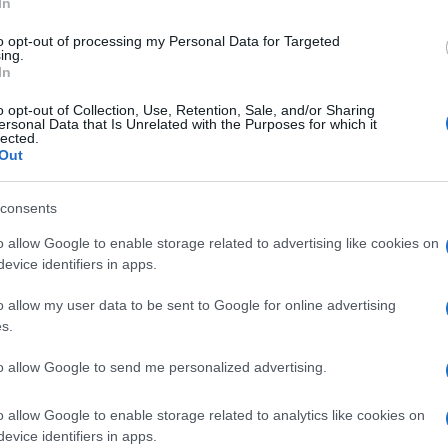
In
azie a una collaborazione con Rai Cultura,
aliane e non, intervisteranno il Presidente della
to opt-out of processing my Personal Data for Targeted
ing.
In
o opt-out of Collection, Use, Retention, Sale, and/or Sharing
5 con l’evento “I volti della Repubblica”, in
ersonal Data that Is Unrelated with the Purposes for which it
Ulti
lected.
ibuti sul sito
Out
.quirinale.it
. Si tratta di un racconto continuo
consents
lestito a Piazza del Quirinale, su cui
o allow Google to enable storage related to advertising like cookies on
i cruciali dei primi ottant’anni della
evice identifiers in apps.
 1946 sino ad arrivare all’emergenza Covid.
o allow my user data to be sent to Google for online advertising
s.
 la rai e tanti comuni capoluogo, che
ze della propria città schermi che riproducano la
to allow Google to send me personalized advertising.
Il ri
 saranno recitati o suonati brani di autori che
Una d
o allow Google to enable storage related to analytics like cookies on
, come Alda Merini, Italo Calvino o Rocco
casa 
evice identifiers in apps.