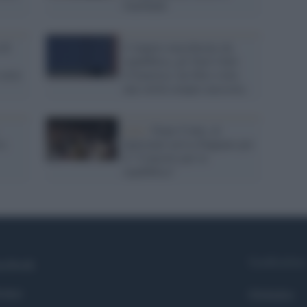
Garibaldi
 di
L’impero mascherato da
repubblica, gli Stati Uniti
 serie
d’America: un libro svela
una verità sempre nascosta.
Live /
Dopo Conte, al
va
Quirinale arriva Pappano per
il "Concerto per la
repubblica"
Syndication
cebook
itter
Globalist