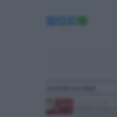
Facebook
Twitter
Telegram
WhatsA
Articoli correlati
L'anniversario /
'la
Repubblica' festeggia m
secolo con mostre e inc