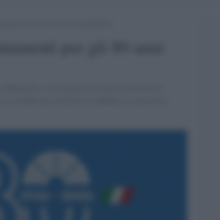
ntamenti per gli 80 anni della Repubblica
ntamenti per gli 80 anni
o Mattarella e si prosegue tra eventi e proiezioni in
 ai cittadini per celebrare la repubblica tra passato e