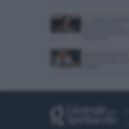
Tv /
Eleonora Andreatta
Netflix: inclusione e
diversità al centro delle
italiane 2021
Radio Capital, Zucconi
lascia la direzione: arri
Giannini
Fa
Tw