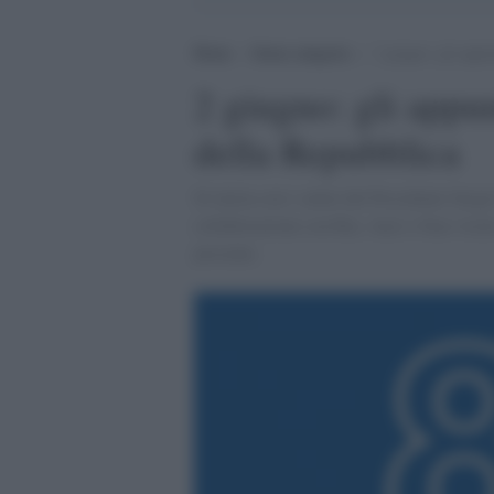
Home
>
Senza categoria
>
2 giugno: gli appu
2 giugno: gli appu
della Repubblica
Si inizia con i saluti del Presidente Sergi
collaborazione con Rai, Anci e Siae vicini
presente.