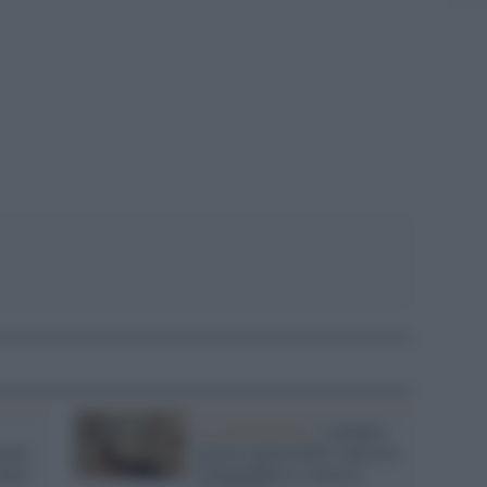
pp
La celebrazione /
2 giugno,
ezzo
giorno memorabile: nasceva
ontri
la Repubblica e moriva