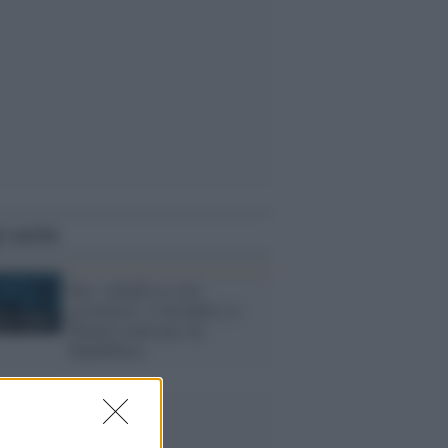
i anche
Rai, schiaffo ai suoi
giornalisti: il docufilm su
Regeni realizzato da
Repubblica