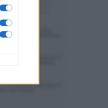
di disegni con Andrea Pazienza sulle
ie di carta, il rapporto con i fan che
nuano a cercarlo e la bellezza delle
gne e dei gatti.
bum /
"Timeless", il nuovo album
mo di Prince racconta quattro decenni
eatività
augurazione /
Cuneo inaugura Esseci: il
 polo culturale nell’ex ospedale di
a Croce
ca /
Love Sensation, il primo duetto di
nna e Kylie Minogue