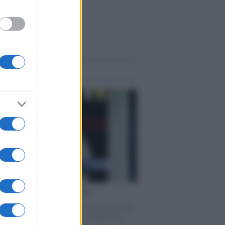
me notizie
cordo /
Le radici di Francesco
omenica di settembre con Guccini nella sua
a Pàvana, tra ricordi del premio Tenco, la