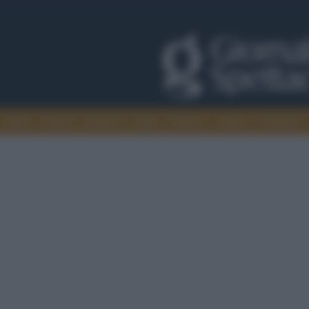
Trade
Radio
Games
Agis
Danza
Video
Cinema