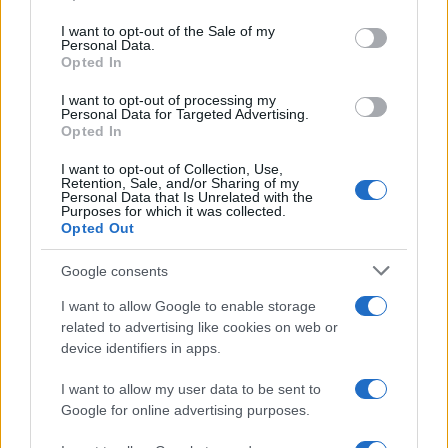
Please note that this website/app uses one or more Google
chiaro sulle “chat” tra un dirigente del Mef e alcuni ministri
services and may gather and store information including but
I want to opt-out of the Sale of my
Personal Data.
not limited to your visit or usage behaviour. You may click to
Opted In
grant or deny consent to Google and its third-party tags to
use your data for below specified purposes in below Google
I want to opt-out of processing my
La data /
L'8 agosto, quando la memoria dovrebbe insegnarci
consent section.
Personal Data for Targeted Advertising.
qualcosa
Opted In
I want to opt-out of Collection, Use,
Retention, Sale, and/or Sharing of my
Personal Data that Is Unrelated with the
Purposes for which it was collected.
Opted Out
Google consents
I want to allow Google to enable storage
related to advertising like cookies on web or
device identifiers in apps.
I want to allow my user data to be sent to
Google for online advertising purposes.
Syndication
Culture