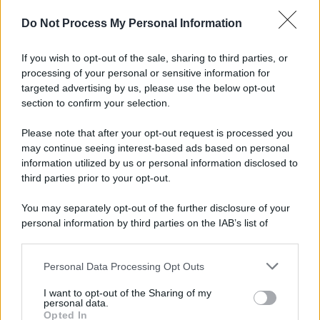
Do Not Process My Personal Information
If you wish to opt-out of the sale, sharing to third parties, or
processing of your personal or sensitive information for
targeted advertising by us, please use the below opt-out
section to confirm your selection.
Tendenze /
Sale il numero degli acquisti online in Europa e
aumentano le vendite di articoli second hand
Please note that after your opt-out request is processed you
Circa il 20% riguarda l'abbigliamento. Sempre più successo per i
may continue seeing interest-based ads based on personal
information utilized by us or personal information disclosed to
capi di seconda mano e per l'abbigliamento sportivo. Ad attrarre i
third parties prior to your opt-out.
consumatori è anche il gorpcore, la tendenza ad abbinare
l'abbigliamento sportivo con quello di tutti i giorni.
You may separately opt-out of the further disclosure of your
personal information by third parties on the IAB’s list of
Il caso /
Trump ha quasi esaurito l'arsenale Usa, ma il
downstream participants.
tycoon smentisce
Personal Data Processing Opt Outs
This information may also be disclosed by us to third parties
on the IAB’s List of Downstream Participants that may further
I want to opt-out of the Sharing of my
disclose it to other third parties.
personal data.
La banca /
Caso Mps: i pm milanesi ora vogliono vederci
Opted In