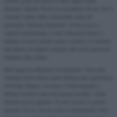
London, grazie all’unione di Mick Jagger, Keith
Richards e Ronnie Wood con il produttore che ha vinto il
Grammy Andrew Watt, responsabile anche del
precedente “Hackney Diamonds”. Il disco riesce a
catturare perfettamente il suono della band mentre si
addentra in nuovi territori sonori e testuali. La copertina
dell’album è un dipinto realizzato dall’artista americano
Nathaniel Mary Quinn.
Mick Jagger ha affermato a tal proposito: “Sono state
settimane molto intense quelle dedicate alla registrazione
di Foreign Tongues. Avevamo 14 brani fantastici e
abbiamo lavorato il più velocemente possibile”. Keith
Richards ha poi aggiunto: “È stato un mese di grande
intensità. Per me, ciò che conta è il divertimento. Sono