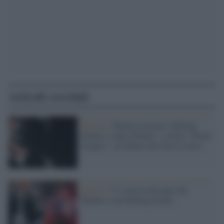
Articoli correlati
Musica /
Mettete insieme i Rolling
Stones e Andy Warhol e avrete “Sticky
Fingers”, un album che farà la storia
Musica /
C’è ancora bisogno dei
Beatles e dei Rolling Stones