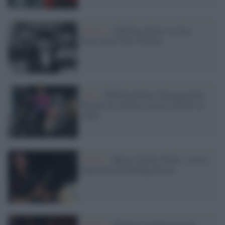
Musica /
I Rolling Stones al Jazz
Festival di New Orleans
Live /
I Rolling Stones festeggeranno
60 anni di carriera con un concerto in
Italia
Il lutto /
Muore Charlie Watts, storico
batterista dei Rolling Stones
Cinema /
Riparte il cinema in sala,