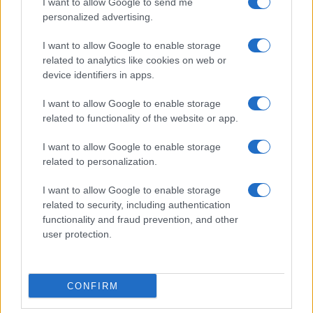
I want to allow Google to send me
Salute
Globalist
personalized advertising.
Megachip
Globalscience
I want to allow Google to enable storage
related to analytics like cookies on web or
GiULia
Globalsport
device identifiers in apps.
Prima Pagina
I want to allow Google to enable storage
related to functionality of the website or app.
I want to allow Google to enable storage
Giornale dello
Facebook
related to personalization.
Spettacolo
Twitter
I want to allow Google to enable storage
Wondernet
related to security, including authentication
Cookie Policy
functionality and fraud prevention, and other
Giuliana Sgrena
user protection.
Preferenze Privacy
CONFIRM