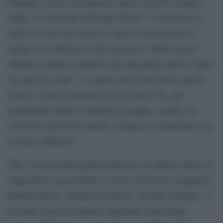
fortunato a poter fare questo e spero che duri a lungo”.
Infine, il commento di Ronnie Wood: “L’atmosfera in
studio era davvero creativa e tutta la band ha dato il
meglio di sé durante l’intero processo. Molto spesso
abbiamo centrato l’obiettivo già alla prima ripresa. Spero
che piaccia a tutti”. A rendere ancora più atteso questo
ritorno è anche la premessa di un lavoro che, pur
mantenendo intatta l’identità del gruppo, guarda con
curiosità al presente unendo l’energia e l’esperienza con
le nuove influenze.
Tutti i fan potranno quindi aspettarsi un album capace di
sorprendere senza tradire la storia che ha reso leggenda i
Rolling Stones. Proprio per questo “Foreign Tongues” si
presenta come un capitolo importante nella lunga