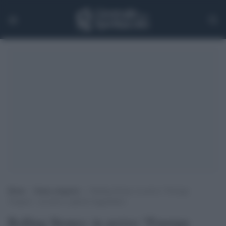
Home
>
Senza categoria
>
Rolling Stones: in arrivo “Foreign
Tongues”, un nuovo capitolo leggendario
Rolling Stones: in arrivo “Foreign