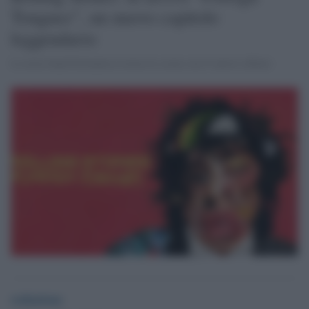
Tongues”, un nuovo capitolo
leggendario
La nota band britannica torna in scena con il nuovo album
redazione