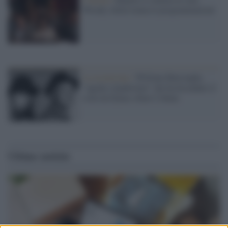
Woody Allen traina le programmazioni
La recensione /
William Burroughs,
“agente clandestino” che ha fecondato il
rock da Dylan a Kurt Cobain
Ultime notizie