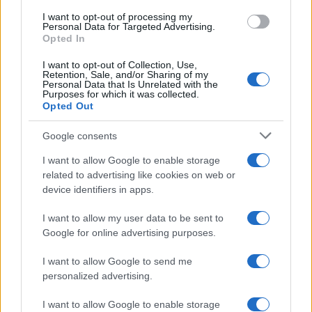
use your data for below specified purposes in below Google
I want to opt-out of processing my
L'inaugurazione /
Cuneo inaugura Esseci: il nuovo polo
consent section.
Personal Data for Targeted Advertising.
culturale nell’ex ospedale di Santa Croce
Opted In
I want to opt-out of Collection, Use,
Retention, Sale, and/or Sharing of my
Personal Data that Is Unrelated with the
Purposes for which it was collected.
Opted Out
Google consents
I want to allow Google to enable storage
related to advertising like cookies on web or
device identifiers in apps.
I want to allow my user data to be sent to
Google for online advertising purposes.
Syndication
Culture
I want to allow Google to send me
Salute
Globalist
personalized advertising.
Megachip
Globalscience
I want to allow Google to enable storage