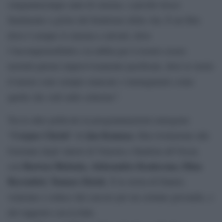
cinquantacinque anni di cinema, e perché riesce
finalmente a gioire del bruttismo della vita. È un film
dove è sempre il cinema a salvarti, dove
l’incomprensibilità e la rabbia per il nostro essere
mortali paiono improvvisamente pacificate, dove le storie
d’amore sono sempre mancate o immaginarie come
quelle che vedi sullo schermo”.
Tra le altre pellicole in programmazioni emergono
Corpus Christi
Jan Komasa
“
” di
, film rivelazione alle
Giornate degli Autori di Venezia e finalista all’Oscar,
Bartosz Bielenia, Aleksandra Konieczna, Eliza
con
Rycembel, Tomasz Zietek
. È la storia di Daniel,
ventenne e reduce dal carcere per un crimine giovanile, e
del rapporto con la fede.