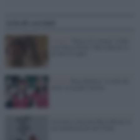
Articoli correlati
Cinema /
“Pieces of a woman”, il film
con Vanessa Kirby e Shia LaBeouf su
un lutto di coppia
Cinema /
Borg-McEnroe: le stelle del
tennis sul grande schermo
Arrestato e rilasciato Shia LaBeouf, in
una manifestazione anti Trump