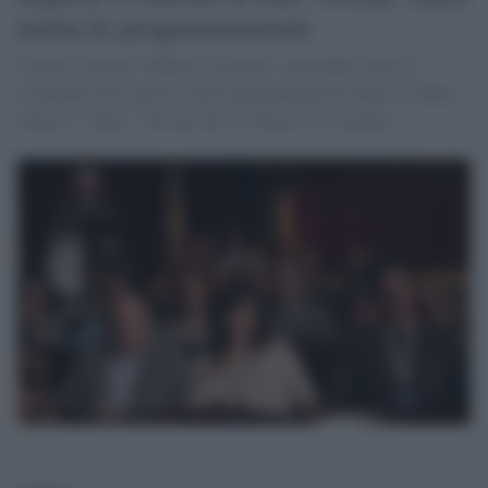
traina le programmazioni
Il film si chiama "Rifkin's Festival" e potrebbe essere il
testamento del regista. Nelle programmazioni anche “Corpus
Christi”, “Due”, “All my life” e “Pieces of a woman”