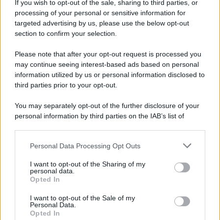
If you wish to opt-out of the sale, sharing to third parties, or
processing of your personal or sensitive information for
La data /
L'8 agosto, quando la memoria dovrebbe insegnarci
targeted advertising by us, please use the below opt-out
qualcosa
section to confirm your selection.
Questo giorno del 1956 morirono 136 italiani nelle miniere di
carbone di Marcinelle. Lo stesso giorno del 1991 arrivarono con il
Please note that after your opt-out request is processed you
mercantile Vlora più di ventimila albanesi in cerca di una vita
may continue seeing interest-based ads based on personal
information utilized by us or personal information disclosed to
migliore che, pur tra paure e solidarietà, abbiamo accolto. Questa
third parties prior to your opt-out.
memoria sembra scolorire, lasciando spazio a una narrazione che
divide il mondo in un "noi" da proteggere e un "loro" da respingere.
You may separately opt-out of the further disclosure of your
personal information by third parties on the IAB’s list of
Il ricordo /
Le radici di Francesco
downstream participants.
Personal Data Processing Opt Outs
This information may also be disclosed by us to third parties
on the IAB’s List of Downstream Participants that may further
I want to opt-out of the Sharing of my
disclose it to other third parties.
personal data.
L'album /
"Timeless", il nuovo album postumo di Prince
Opted In
Please note that this website/app uses one or more Google
racconta quattro decenni di creatività
services and may gather and store information including but
I want to opt-out of the Sale of my
Personal Data.
not limited to your visit or usage behaviour. You may click to
Opted In
grant or deny consent to Google and its third-party tags to