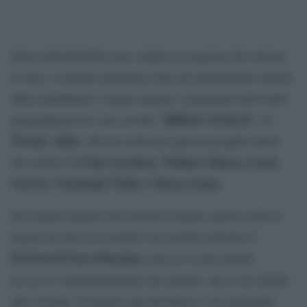
Dopo interminabili mesi, riparte la stagione del cinema
in sala, e anziché riproporre film già ampiamente usurati
dalle piattaforme, cinque saranno i principali titoli delle
Rifkin’s Festival
programmazioni, uno su tutti “
”, di
Woody Allen
, che ha scelto per questo progetto attori
Gina Gershon, Wallace Shawn, Louis
del calibro di
Garrel, Christoph Waltz e Elena Anaya.
Da sempre ispirato dai territori europei, questa volta il
regista ha deciso di portare sul grande schermo il
Festival di San Sebastian
, una tra le più antiche
kermesse
cinematografiche del mondo, che fa da sfondo
alle vicende. È proprio qui che finisce, suo malgrado,