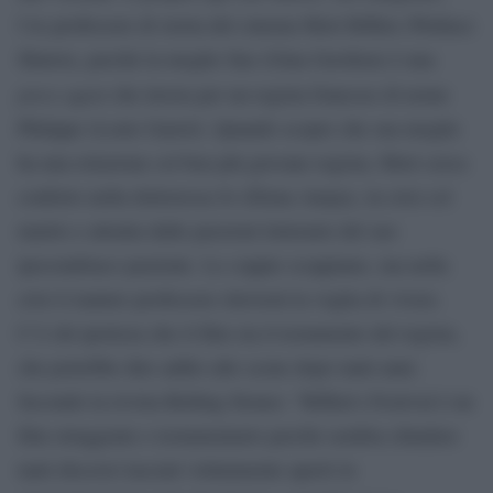
l’ex professore di storia del cinema Mort Rifkin (Wallace
Shawn), perché la moglie Sue (Gina Gershon) è una
press agent
che lavora per un regista francese di nome
Philippe (Louis Garrel). Quando scopre che sua moglie
ha una relazione col ben più giovane regista, Mort cerca
conforto nella dottoressa Jo (Elena Anaya), in crisi col
marito e attratta dalle passioni letterarie del suo
ipocondriaco paziente. Le coppie scoppiano, ma nella
crisi il maturo professore ritroverà la voglia di vivere.
C’è chi ipotizza che il film sia il testamento del regista,
che potrebbe dire addio alle scene dopo tanti anni.
Secondo la rivista Rolling Stones: “Rifkin’s Festival è un
film struggente e testamentario perché sembra chiudere
tanti discorsi lasciati volutamente aperti in