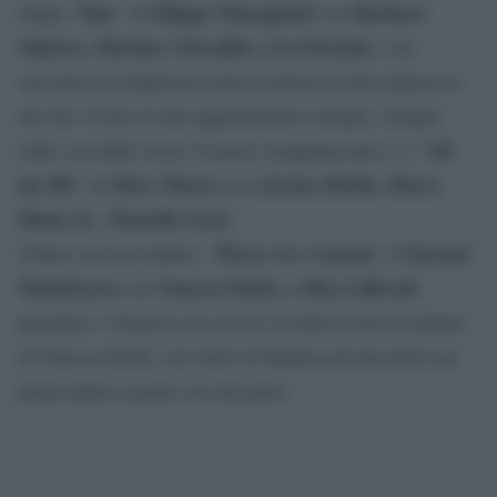
Due
Filippo Meneghetti
Barbara
Segue “
” di
con
Sukowa, Martine Chevallier, Léa Drucker
, che
racconta la complicata storia d’amore di due signore in
età che vivono in due appartamenti contigui. Sempre
All
sulla scia delle storie d’amore strappalacrime c’è “
my life
Marc Meyers
Jessica Rothe, Harry
” di
con
Shum Jr., Marielle Scott.
Pieces of a woman
Kornel
Ultimo ma non ultimo, “
” di
Mundruczo
Vanessa Kirby e Shia LaBeouf
con
,
premiato a Venezia con cui si è rivelato il fresco talento
di Vanessa Kirby, nel ruolo di Martha privata della sua
prima figlia a poche ore dal parto.