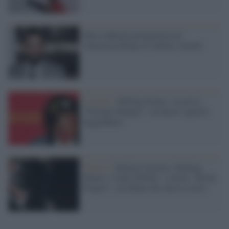
Shia LaBeouf protagonista di
American Honey di Andrea Arnold
L'evento /
Rolling Stones: in arrivo
“Foreign Tongues”, un nuovo capitolo
leggendario
Musica /
Mettete insieme i Rolling
Stones e Andy Warhol e avrete “Sticky
Fingers”, un album che farà la storia