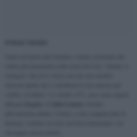
di Ilenia Valentini
Siamo nei primi anni Settanta e stiamo assistendo alla
rottura più drammatica nella storia del rock: i Beatles si
sciolgono. Ma da lì a breve uno dei suoi membri
rilascerà quella che è considerata la sua canzone più
celebre, ed infatti, l’11 ottobre 1971, esce come singolo
Imagine
John Lennon
ufficiale
, di
. Estratto
dall’omonimo album, il brano, a oltre cinquant’anni di
distanza, continua ad avere una forza disarmante e un
messaggio ancora attuale.