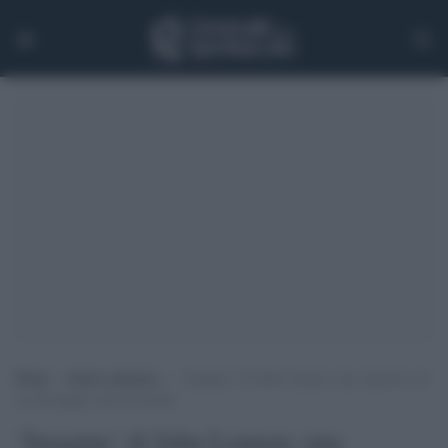
Home
>
Senza categoria
>
‘Imagine’ di John Lennon: una canzone con
un messaggio ancora attuale
‘Imagine’ di John Lennon: una