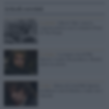
Articoli correlati
La novità /
John & Yoko: torna la
stagione politica con il cofanetto Power
To The People
Il ritratto /
La tragica vita di Phil
Spector, il genio che produsse i Beatles
morto in carcere
Il lutto /
Morto di Covid Phil Spector,
produttore rock di Beatles e tante star e
omicida