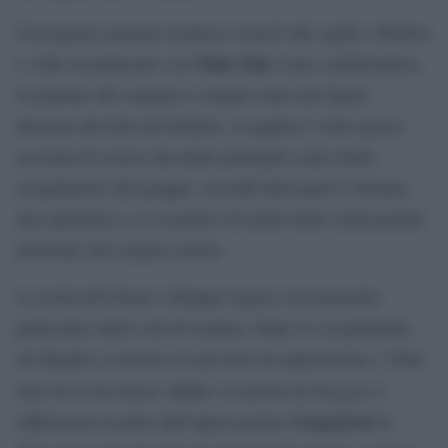
Con questa canzone Lennon si lasciò alle spalle i Beatles
Yoko Ono
e volle ricominciare con
come collaboratrice.
La partner del cantante è sempre stata una figura
discussa dai fans dei Beatles, in quanto è stata spesso
accusata di essere una delle principali cause dello
scioglimento del gruppo, ma dall’altra parte è ritenuta
una ispiratrice e co-creatrice di molte delle realizzazioni
artistiche del Lennon solista.
La storia del brano è dunque legata a un momento
particolare della vita di Lennon. Dopo lo scioglimento
dei Beatles si trovava in una fase di esplorazione e Yoko
Imagine
Ono fu la sua musa. Infatti, la nascita di
è
Grapefruit
influenzata in parte dall’opera poetica
di