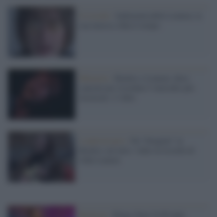
Il ricordo /
Indimenticabile Lennon, la
sua musica sfida il tempo
Memorie /
Beatles e Lennon: dieci
canzoni per ricordare l’omicidio più
insensato. I video
L'anniversario /
Da “Imagine” ai
Beatles sul tetto: video in ricordo di
John Lennon
Rockstar /
Ringo Starr fa 80 anni: