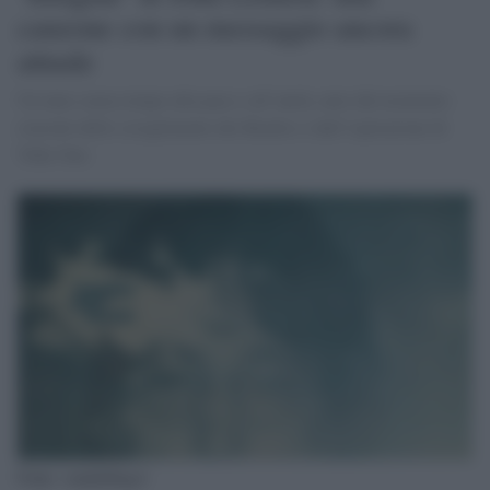
canzone con un messaggio ancora
attuale
Un inno senza tempo alla pace e all’unità, nato dal momento
cruciale dello scioglimento dei Beatles e dall’ispirazione di
Yoko Ono
Fonte: soundsblog.it