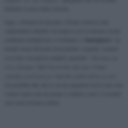
distrutto il senso della canzone.
Oggi, a distanza di decenni, il brano conserva una
sorprendente attualità. In tempi in cui le tensioni sociali
immaginare
sembrano moltiplicarsi, il richiamo a “
” un
mondo senza divisioni resta potente e urgente. Lennon
You may say
ce lo dice con parole semplici, poetiche: “
I’m a dreamer / But I’m not the only one / I hope
someday you’ll join us / And the world will be as one
”,
(Si potrebbe dire che io sia un sognatore/ ma io non sono
l’unico/ spero che un giorno vi unirete a noi/ e il mondo
sarà come un’unica entità).