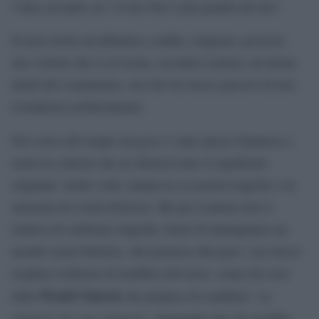
l’idea secondo cui “il mio Dio è più grande del tuo”.
Il testo invita ad abbattere confini, religioni, possessi:
una visione che si avvicina, secondo Lennon, ad alcuni
ideali del comunismo, ma che lui stesso precisò di non
rivendicare politicamente.
Imagine
Nel corso del tempo
è stata spesso fraintesa o
usata in contesti che ne distorcevano il significato
originale: molte volte cantata in occasioni tragiche o in
memoria di eventi dolorosi. Ma per Lennon non si
trattava di celebrare tragedie, bensì di immaginare un
mondo senza barriere, che portasse alla pace. Lui stesso
respinse richieste di modifica del testo, come nel caso
World Church
no
della
che propose di cambiare “
religion
one religion
” in “
”, spiegando che ciò avrebbe