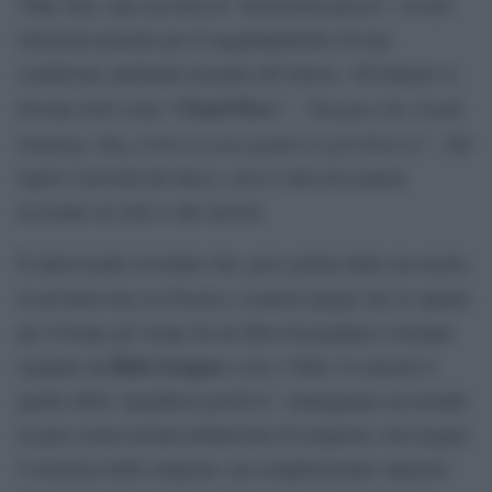
Yoko Ono, una raccolta di “instruction pieces”, ovvero
istruzioni pensate per il raggiungimento di una
condizione spirituale da parte del lettore. All’interno si
Cloud Piece
Imagine the clouds
trovano testi come “
”: “
dripping. Dig a hole in your garden to put them in.
”, che
ispirò l’artwork del disco, con il volto di Lennon
accostato al cielo e alle nuvole.
È interessante ricordare che, poco prima della sua morte,
Playboy
in un’intervista su
, Lennon spiegò che lo spunto
per il brano gli venne da un libro di preghiere cristiane
Dick Gregory
regalato da
a lui e Yoko: il concetto è
quello della “preghiera positiva”, immaginare un mondo
in pace senza alcuna definizione di religione, non negare
l’esistenza delle religioni, ma semplicemente superare