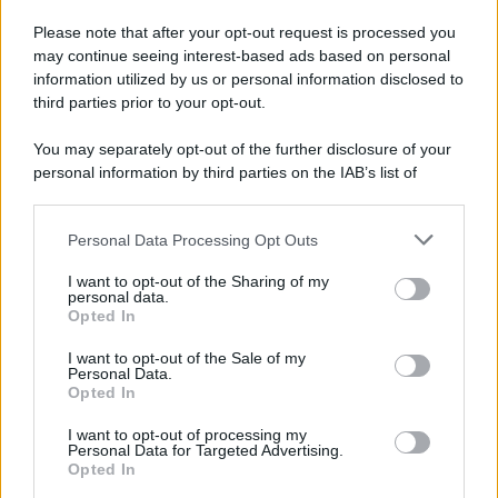
La scoperta /
Oplontis, le vittime dell’eruzione del Vesuvio
furono più numerose del previsto
Please note that after your opt-out request is processed you
Uno studio bioarcheologico sui resti rinvenuti nella Villa B
may continue seeing interest-based ads based on personal
information utilized by us or personal information disclosed to
ricostruisce la dieta degli abitanti: cereali, legumi e prodotti
third parties prior to your opt-out.
agricoli erano alla base dell’alimentazione, mentre le risorse
marine avevano un ruolo marginale.
You may separately opt-out of the further disclosure of your
personal information by third parties on the IAB’s list of
Il medagliere /
Europei di nuoto: Pellecani guida una super
downstream participants.
Italia
Personal Data Processing Opt Outs
This information may also be disclosed by us to third parties
on the IAB’s List of Downstream Participants that may further
I want to opt-out of the Sharing of my
disclose it to other third parties.
personal data.
Il centenario /
A L'Aquila arriva la mostra "TITO, 100 anni
Opted In
Please note that this website/app uses one or more Google
attraverso la forma"
services and may gather and store information including but
I want to opt-out of the Sale of my
Personal Data.
not limited to your visit or usage behaviour. You may click to
Opted In
grant or deny consent to Google and its third-party tags to
use your data for below specified purposes in below Google
I want to opt-out of processing my
L'attesa /
Un estate di calcio: tra Mondiali e Serie A
consent section.
Personal Data for Targeted Advertising.
Opted In