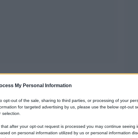
rna e Contemporanea di Arezzo e l’ex Chiesa
ocess My Personal Information
 e fino al 2 febbraio prossimo oltre 100
to opt-out of the sale, sharing to third parties, or processing of your per
ellettuale nato ad Arezzo, in occasione dei 450
formation for targeted advertising by us, please use the below opt-out s
 selection.
 interprete dell’aria del suo tempo e insieme
cò infatti tutte le arti maggiori, pittura scultura e
 that after your opt-out request is processed you may continue seeing i
ased on personal information utilized by us or personal information dis