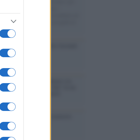
uccesso per i capi di seconda mano e per
gliamento sportivo. Ad attrarre i
matori è anche il gorpcore, la tendenza ad
are l'abbigliamento sportivo con quello di
 giorni.
so /
Trump ha quasi esaurito l'arsenale
ma il tycoon smentisce
anca /
Caso Mps: i pm milanesi ora
ono vederci chiaro sulle “chat” tra un
ente del Mef e alcuni ministri
ta /
L'8 agosto, quando la memoria
bbe insegnarci qualcosa