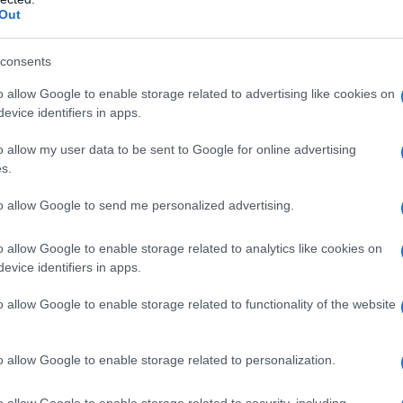
più s
Out
l'abbi
Chimera
tivo dell’allegoria è in particolare la
,
consu
nvenuto ad Arezzo nel 1553 durante dei lavori di
consents
abbin
tutti i
 del Granduca, e che torna nella città per
o allow Google to enable storage related to advertising like cookies on
evice identifiers in apps.
rcheologico Nazionale di Firenze, è esposta in
Il ca
a, grazie alla posizione elevata e a un’attenta
Usa, 
o allow my user data to be sent to Google for online advertising
s.
irarle intorno e cogliere ogni dettaglio.
to allow Google to send me personalized advertising.
asari e il Duca
”, possiamo cogliere la genialità
La b
ovamento dello strepitoso bronzo etrusco, infatti,
vogli
o allow Google to enable storage related to analytics like cookies on
dirig
evice identifiers in apps.
asari lo inserì nella propaganda politica di
o allow Google to enable storage related to functionality of the website
à precedente all’autorità della Roma imperiale e
La da
dovre
o allow Google to enable storage related to personalization.
articola il percorso espositivo, in totale otto, sono
o allow Google to enable storage related to security, including