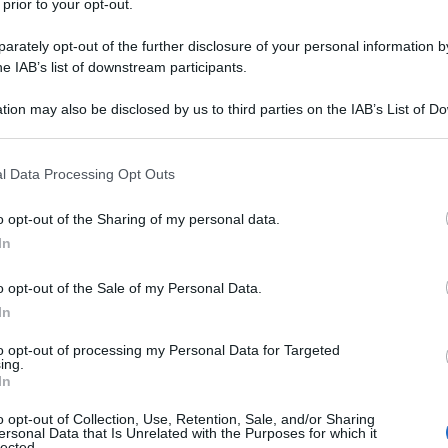
 prior to your opt-out.
prima, accompagnati dalle curatrici Cristina
rately opt-out of the further disclosure of your personal information by
me al Presidente del comitato scientifico Carlo
he IAB’s list of downstream participants.
 straordinarie, provenienti dalle più note
tion may also be disclosed by us to third parties on the IAB’s List of 
Ulti
i gli Uffizi, il Metropolitan e il Louvre, oltre che
 that may further disclose it to other third parties.
e disegni, insieme a lettere, manoscritti e volumi a
 that this website/app uses one or more Google services and may gath
l Data Processing Opt Outs
including but not limited to your visit or usage behaviour. You may click 
sari, oltre all’eccezionale presenza di
 to Google and its third-party tags to use your data for below specifi
o opt-out of the Sharing of my personal data.
ogle consent section.
In
l’utilizzo da parte di Vasari dell’allegoria, sia
o opt-out of the Sale of my Personal Data.
’espressione visiva, dove immagini e soggetti
In
ensità simbolica. Un patrimonio di invenzioni
to opt-out of processing my Personal Data for Targeted
Tend
ing.
orse per esaltare il granduca Cosimo I de’
onlin
In
artic
uno stile che divenne ricorrente nel
o opt-out of Collection, Use, Retention, Sale, and/or Sharing
Circa
ersonal Data that Is Unrelated with the Purposes for which it
lected.