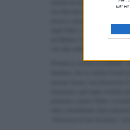
pensate per presentare in maniera 
authenti
sua fittissima rete di relazioni e le
Giorgio Va
lavoro è valorizzato in “
degli Uffizi e delle Logge, la famig
dei Medici, l’amicizia con Michelan
sua città, nella quale volle essere 
A
Domina la sezione il cosiddetto “
Stradano, che ne celebra il ruolo 
giovane Vasari: una formazione d
umanistica, egli seppe costruire gi
portarono a girare l’Italia. A test
oltre a straordinarie opere pittoric
Tentazioni di San Girolamo
“
”, no