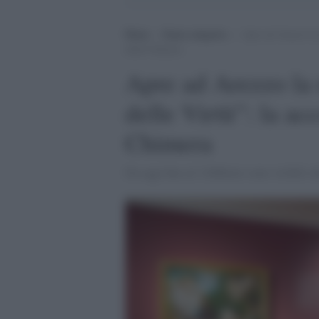
Home
>
Senza categoria
>
Apre ad Arezzo la m
della Chimera
Apre ad Arezzo la 
delle Virtù”: la ac
Chimera
Da oggi fino al 2 febbraio sono visibili o