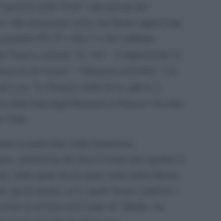
’apoteosi delle Virtù
”, alla nascita del
 e alle invenzioni visive che furono apprezzate
pontefici Pio IV e Pio V e dal cardinale
Le vite
 Vasari a scrivere “
”. A impreziosire la
legoria del sonno
Allegoria dell’oblio
”, “
” e lo
Le Primizie della Terra offerte a
tro con “
sco della Sala degli Elementi in Palazzo Vecchio,
ew York.
tratta in particolare della fondazione
gno, autorizzata dal duca Cosimo per regolare il
 della quale fecero parte molti artisti illustri,
ri, qui in mostra, con i quali Vasari condivise i
ni d’oro al servizio di Cosimo de’ Medici, da