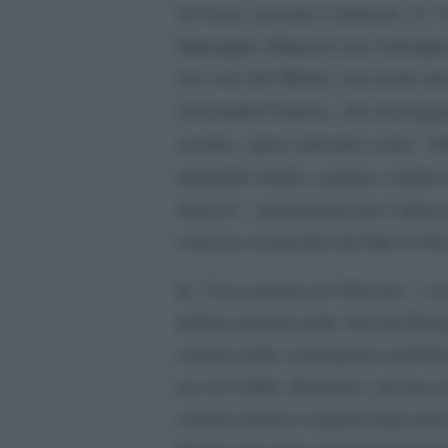
L
Un focus speciale è dedicato, in “
linguaggio allegorico per immagini
non solo dai Medici, ma anche dai 
Alessandro Farnese, che incoraggiò
Al
sezione, opere rarissime come “
splendido studio a penna e inchios
Saturno
”, preparatorio per l’affre
concesse in prestito dal Met di N
L’Accademia del Disegno
In “
” si 
dell’Accademia delle Arti del Dise
sistema delle committenze pubbliche,
tra cui Cellini, Bronzino, gli Zucca
cantieri artistici eseguiti negli an