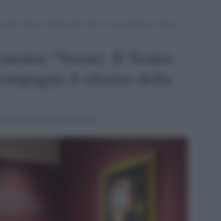
ostra “Vasari. Il Teatro delle Virtù”: la accompagna il ritorno
mostra “Vasari. Il Teatro
compagna il ritorno della
ltre 100 capolavori del Maestro