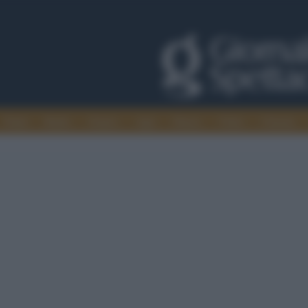
Trade
Radio
Games
Agis
Danza
Video
Cinema