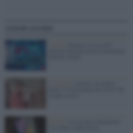
Articoli correlati
L'evento /
Ravenna: al via la XIV
edizione dell'unico festival interamente
dedicato a Dante
La vicenda /
I giornali, un sindaco,
Dante e il ritrovamento del secolo! Ma
di quale secolo?
Ravenna /
Con un nuovo allestimento
Casa Dante cambia forma