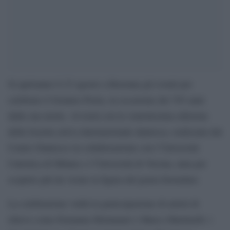
Si apriranno il 23 agosto a Ravenna gli eventi per
celebrare il Sommo Poeta, in occasione dei 703 anni
dalla sua morte. Avverrà con la ventottesima edizione
della Scuola estiva internazionale dantesca, realizzata dal
Centro Dantesco in collaborazione con l’Università
Cattolica di Milano e l’Università di Verona, nata per
scoprire più da vicino la figura del poeta fiorentino.
La celebrazione vedrà la partecipazione di artisti di
rilievo come Ermanna Montanari e Marco Martinelli: i