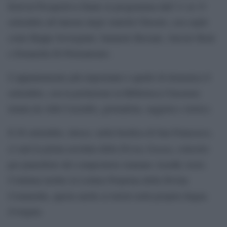
festival Prospettiva Dante in programma dall’11 al 15
settembre all’interno degli Antichi Chiostri, con ospiti
come Beppe Severgnini, Samuele Bersani, Alessio Boni
e Donatella Di Pietrantonio.
L’appuntamento più importante è quello di domenica 8
settembre, con la prolusione in Biblioteca Classense
tenuta da Aldo Cazzullo, giornalista, saggista e storico.
Il 26 settembre, invece, nella basilica di San Francesco,
Divina Sonata
ci sarà la prima assoluta della
, concerto
per pianoforte del compositore iraniano Arashk Azizi.
Continua inoltre la Lettura Perpetua della Divina
Commedia, aperta anche ai turisti nella propria lingua
d’origine.