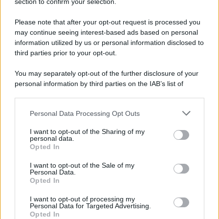
section to confirm your selection.
Please note that after your opt-out request is processed you
L'attesa /
Un estate di calcio: tra Mondiali e Serie A
may continue seeing interest-based ads based on personal
information utilized by us or personal information disclosed to
Terminata la Coppa del Mondo, Infantino prova a privatizzare i
third parties prior to your opt-out.
tornei mondiali. Nel frattempo, il calciomercato va avanti e
sembra regalarci una Serie A di livello
You may separately opt-out of the further disclosure of your
personal information by third parties on the IAB’s list of
Tendenze /
Sale il numero degli acquisti online in Europa e
downstream participants.
aumentano le vendite di articoli second hand
Personal Data Processing Opt Outs
This information may also be disclosed by us to third parties
on the IAB’s List of Downstream Participants that may further
I want to opt-out of the Sharing of my
disclose it to other third parties.
personal data.
Il caso /
Trump ha quasi esaurito l'arsenale Usa, ma il
Opted In
Please note that this website/app uses one or more Google
tycoon smentisce
services and may gather and store information including but
I want to opt-out of the Sale of my
Personal Data.
not limited to your visit or usage behaviour. You may click to
Opted In
grant or deny consent to Google and its third-party tags to
use your data for below specified purposes in below Google
I want to opt-out of processing my
La banca /
Caso Mps: i pm milanesi ora vogliono vederci
consent section.
Personal Data for Targeted Advertising.
chiaro sulle “chat” tra un dirigente del Mef e alcuni ministri
Opted In