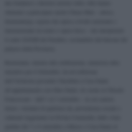
due fondatori e direttori artistici delle Albe hanno
chiamato a partecipare anche Chiara Muti – attrice,
drammaturga, regista che opera a livello nazionale e
internazionale tra teatro e opera lirica – che interpreterà
il canto XXXIII del Paradiso, recitandolo dal balcone del
palazzo della Provincia.
Ruoteranno, intorno alla celebrazione, numerose altre
iniziative per il Settembre: da un’esibizione
dell’Orchestra giovanile Cherubini a Casa Dante
all’appuntamento con Oltre Dante, tre serate ai Chiostri
Francescani – dall’1 al 3 settembre – in cui cantori,
lettori, volontari di qualsiasi età, provenienza sociale e
culturale leggeranno la Divina Commedia; dalle visite
guidate del 7 e 8 settembre a Museo e Casa Dante al