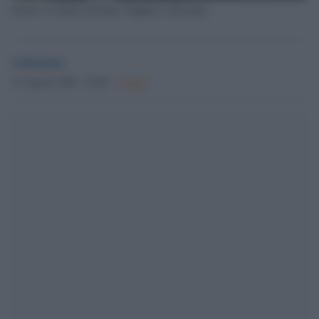
In foto: la tomba di Dante Alighieri a Ravenna
redazione
12 Agosto 2024 - 20.05
Culture