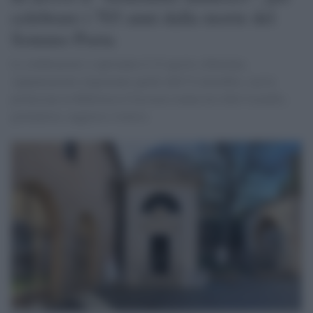
celebrare i 703 anni dalla morte del
Sommo Poeta
Le celebrazioni si apriranno il 23 agosto a Ravenna.
Appuntamento importante quello dell’8 settembre, con la
prolusione in Biblioteca Classense tenuta da Aldo Cazzullo,
giornalista, saggista e storico.