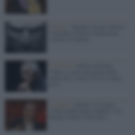
Cinema /
‘’Mirabile Visione: Inferno’’,
il docufilm di Matteo Gagliardi per
celebrare il Dantedì
L' intervista /
Roberto Herlitzka:
"Dante è sconosciuto perché anche
quello che si conosce di lui è sempre
poco"
L'omaggio /
Dantedì: il 25 marzo
l’Italia celebra Dante Alighieri. Con
Benigni su Rai3 e tanto altro