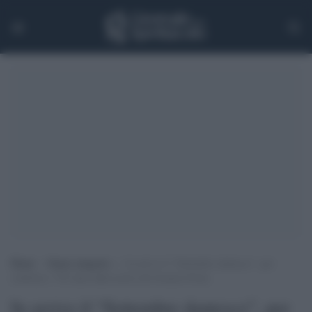
Home
>
Senza categoria
>
In arrivo il “Settembre dantesco”, per
celebrare i 703 anni dalla morte del Sommo Poeta
In arrivo il “Settembre dantesco”, per